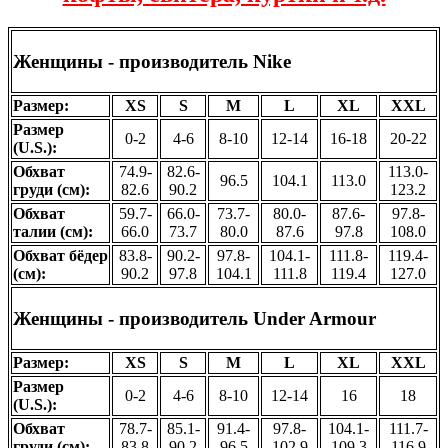
Женщины - производитель
Nike
Размер:
XS
S
M
L
XL
XXL
Размер
0-2
4-6
8-10
12-14
16-18
20-22
(U.S.):
Обхват
74.9-
82.6-
113.0-
96.5
104.1
113.0
груди (см):
82.6
90.2
123.2
Обхват
59.7-
66.0-
73.7-
80.0-
87.6-
97.8-
талии (см):
66.0
73.7
80.0
87.6
97.8
108.0
Обхват бёдер
83.8-
90.2-
97.8-
104.1-
111.8-
119.4-
(см):
90.2
97.8
104.1
111.8
119.4
127.0
Женщины - производитель
Under Armour
Размер:
XS
S
M
L
XL
XXL
Размер
0-2
4-6
8-10
12-14
16
18
(U.S.):
Обхват
78.7-
85.1-
91.4-
97.8-
104.1-
111.7-
груди (см):
83.8
90.2
96.5
102.9
109.3
116.9