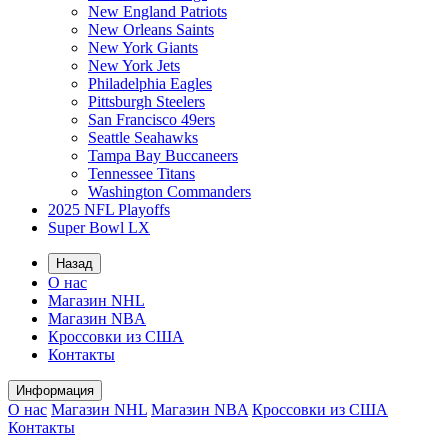
New England Patriots
New Orleans Saints
New York Giants
New York Jets
Philadelphia Eagles
Pittsburgh Steelers
San Francisco 49ers
Seattle Seahawks
Tampa Bay Buccaneers
Tennessee Titans
Washington Commanders
2025 NFL Playoffs
Super Bowl LX
Назад
О нас
Магазин NHL
Магазин NBA
Кроссовки из США
Контакты
Информация
О нас
Магазин NHL
Магазин NBA
Кроссовки из США
Контакты