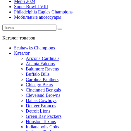
Мерч 2024
Super Bowl LVIII
Philadelphia Eagles Champions
Мобильные аксессуары
Каталог
товаров
Seahawks Champions
Каталог
Arizona Cardinals
Atlanta Falcons
Baltimore Ravens
Buffalo Bills
Carolina Panthers
Chicago Bears
Cincinnati Bengals
Cleveland Browns
Dallas Cowboys
Denver Broncos
Detroit Lions
Green Bay Packers
Houston Texans
Indianapolis Colts