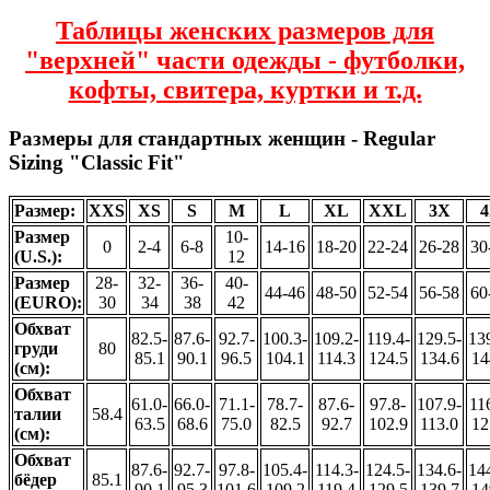
Таблицы женских размеров для
"верхней" части одежды - футболки,
кофты, свитера, куртки и т.д.
Размеры для стандартных женщин - Regular
Sizing "Classic Fit"
Размер:
XXS
XS
S
M
L
XL
XXL
3X
Размер
10-
0
2-4
6-8
14-16
18-20
22-24
26-28
30
(U.S.):
12
Размер
28-
32-
36-
40-
44-46
48-50
52-54
56-58
60
(EURO):
30
34
38
42
Обхват
82.5-
87.6-
92.7-
100.3-
109.2-
119.4-
129.5-
13
груди
80
85.1
90.1
96.5
104.1
114.3
124.5
134.6
14
(см):
Обхват
61.0-
66.0-
71.1-
78.7-
87.6-
97.8-
107.9-
11
талии
58.4
63.5
68.6
75.0
82.5
92.7
102.9
113.0
12
(см):
Обхват
87.6-
92.7-
97.8-
105.4-
114.3-
124.5-
134.6-
14
бёдер
85.1
90.1
95.3
101.6
109.2
119.4
129.5
139.7
14