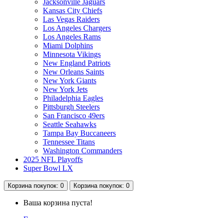
Jacksonville Jaguars
Kansas City Chiefs
Las Vegas Raiders
Los Angeles Chargers
Los Angeles Rams
Miami Dolphins
Minnesota Vikings
New England Patriots
New Orleans Saints
New York Giants
New York Jets
Philadelphia Eagles
Pittsburgh Steelers
San Francisco 49ers
Seattle Seahawks
Tampa Bay Buccaneers
Tennessee Titans
Washington Commanders
2025 NFL Playoffs
Super Bowl LX
Корзина
покупок
: 0
Корзина
покупок
: 0
Ваша корзина пуста!