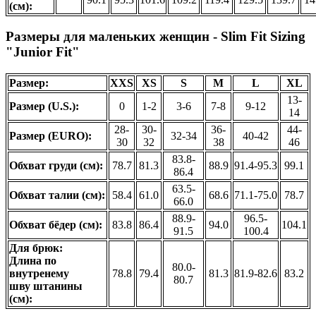
(см):
Размеры для маленьких женщин - Slim Fit Sizing
"Junior Fit"
Размер:
XXS
XS
S
M
L
XL
13-
Размер (U.S.):
0
1-2
3-6
7-8
9-12
14
28-
30-
36-
44-
Размер (EURO):
32-34
40-42
30
32
38
46
83.8-
Обхват груди (см):
78.7
81.3
88.9
91.4-95.3
99.1
86.4
63.5-
Обхват талии (см):
58.4
61.0
68.6
71.1-75.0
78.7
66.0
88.9-
96.5-
Обхват бёдер (см):
83.8
86.4
94.0
104.1
91.5
100.4
Для брюк:
Длина по
80.0-
внутренему
78.8
79.4
81.3
81.9-82.6
83.2
80.7
шву штанины
(см):