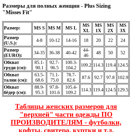
Размеры для полных женщин - Plus Sizing
"Misses Fit"
MS
MS
MS
MS
Размер:
MS S
MS M
MS L
XL
1X
2X
3X
Размер
4-8
10-12
14-16
18
20
22
24
(U.S.):
Размер
44-
34-35
36-38
40-42
48
50
52
(EURO):
46
Обхват
85.1-
92.7-
100.3-
109.2
114.3
119.4
124.5
груди (см):
90.1
96.5
104.2
Обхват
63.5-
71.1-
78.7-
87.6
92.7
97.8
102.9
талии (см):
68.6
75.0
82.6
Обхват
88.9-
97.8-
105.4-
114.3
119.4
124.5
129.5
бёдер (см):
95.3
101.6
109.2
Таблицы женских размеров для
"верхней" части одежды
ПО
ПРОИЗВОДИТЕЛЯМ
- футболки,
кофты, свитера, куртки и т.д.