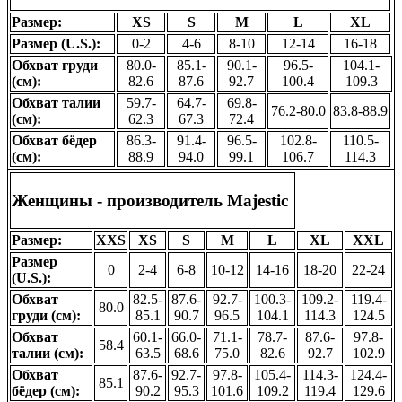
Размер:
XS
S
M
L
XL
Размер (U.S.):
0-2
4-6
8-10
12-14
16-18
Обхват груди
80.0-
85.1-
90.1-
96.5-
104.1-
(см):
82.6
87.6
92.7
100.4
109.3
Обхват талии
59.7-
64.7-
69.8-
76.2-80.0
83.8-88.9
(см):
62.3
67.3
72.4
Обхват бёдер
86.3-
91.4-
96.5-
102.8-
110.5-
(см):
88.9
94.0
99.1
106.7
114.3
Женщины - производитель
Majestic
Размер:
XXS
XS
S
M
L
XL
XXL
Размер
0
2-4
6-8
10-12
14-16
18-20
22-24
(U.S.):
Обхват
82.5-
87.6-
92.7-
100.3-
109.2-
119.4-
80.0
груди (см):
85.1
90.7
96.5
104.1
114.3
124.5
Обхват
60.1-
66.0-
71.1-
78.7-
87.6-
97.8-
58.4
талии (см):
63.5
68.6
75.0
82.6
92.7
102.9
Обхват
87.6-
92.7-
97.8-
105.4-
114.3-
124.4-
85.1
бёдер (см):
90.2
95.3
101.6
109.2
119.4
129.6