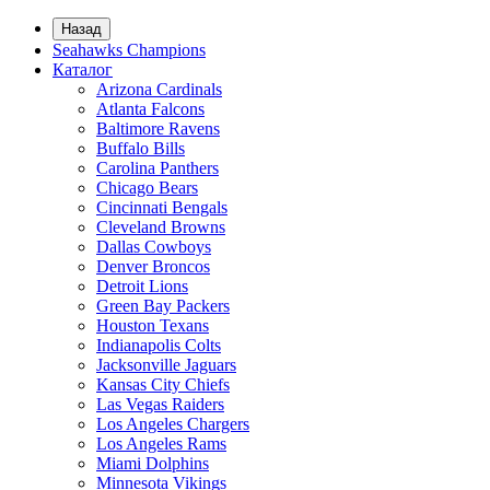
Назад
Seahawks Champions
Каталог
Arizona Cardinals
Atlanta Falcons
Baltimore Ravens
Buffalo Bills
Carolina Panthers
Chicago Bears
Cincinnati Bengals
Cleveland Browns
Dallas Cowboys
Denver Broncos
Detroit Lions
Green Bay Packers
Houston Texans
Indianapolis Colts
Jacksonville Jaguars
Kansas City Chiefs
Las Vegas Raiders
Los Angeles Chargers
Los Angeles Rams
Miami Dolphins
Minnesota Vikings