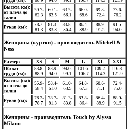
груди (см):
88.9
94.0
99.1
106.7
114.3
121.9
Высота (см):
59.7-
60.1-
63.5-
66.0-
69.8-
73.6-
от плеча до
62.3
63.5
66.1
68.6
72.4
76.2
талии
78.7-
81.3-
83.8-
86.4-
88.9-
91.5-
Рукав (см):
81.3
83.8
86.4
88.9
91.5
94.0
Женщины (куртки) - производитель
Mitchell &
Ness
Размер:
XS
S
M
L
XL
XXL
Обхват
83.8-
88.9-
94.0-
101.6-
109.2-
116.8-
груди (см):
88.9
94.0
99.1
106.7
114.3
121.9
Высота (см):
55.9-
58.4-
61.0-
64.8-
68.6-
72.4-
от плеча до
58.4
61.0
63.5
67.3
71.1
75.0
талии
76.2-
78.7-
81.3-
83.8-
86.4-
88.9-
Рукав (см):
78.7
81.3
83.8
86.4
88.9
91.5
Женщины - производитель
Touch by Alyssa
Milano