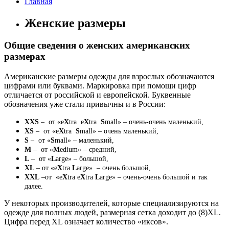
Главная
Женские размеры
Общие сведения о женских американских
размерах
Американские размеры одежды для взрослых обозначаются
цифрами или буквами. Маркировка при помощи цифр
отличается от российской и европейской. Буквенные
обозначения уже стали привычны и в России:
XXS
– от «e
X
tra e
X
tra
S
mall» – очень-очень маленький,
XS
– от «e
X
tra
S
mall» – очень маленький,
S
– от «
S
mall» – маленький,
M
– от «
M
edium» – средний,
L
– от «
L
arge» – большой,
XL
– от «e
X
tra
L
arge» – очень большой,
XXL
–от «e
X
tra e
X
tra
L
arge» – очень-очень большой и так
далее.
У некоторых производителей, которые специализируются на
одежде для полных людей, размерная сетка доходит до (8)XL.
Цифра перед XL означает количество «иксов».