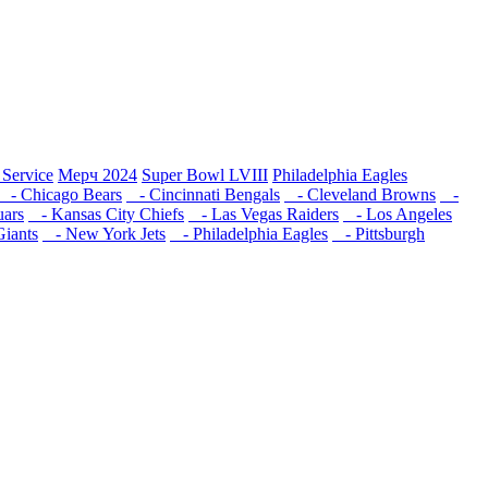
 Service
Мерч 2024
Super Bowl LVIII
Philadelphia Eagles
- Chicago Bears
- Cincinnati Bengals
- Cleveland Browns
-
uars
- Kansas City Chiefs
- Las Vegas Raiders
- Los Angeles
iants
- New York Jets
- Philadelphia Eagles
- Pittsburgh