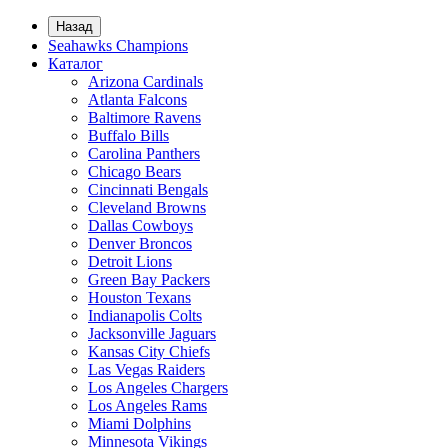
Назад
Seahawks Champions
Каталог
Arizona Cardinals
Atlanta Falcons
Baltimore Ravens
Buffalo Bills
Carolina Panthers
Chicago Bears
Cincinnati Bengals
Cleveland Browns
Dallas Cowboys
Denver Broncos
Detroit Lions
Green Bay Packers
Houston Texans
Indianapolis Colts
Jacksonville Jaguars
Kansas City Chiefs
Las Vegas Raiders
Los Angeles Chargers
Los Angeles Rams
Miami Dolphins
Minnesota Vikings