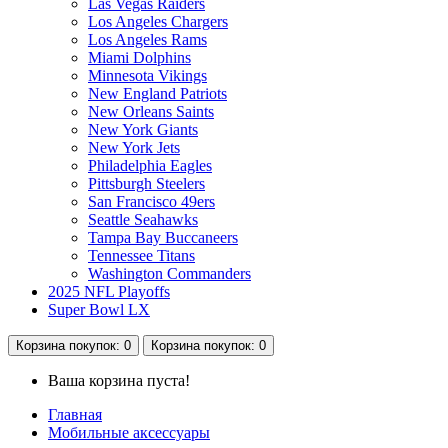
Las Vegas Raiders
Los Angeles Chargers
Los Angeles Rams
Miami Dolphins
Minnesota Vikings
New England Patriots
New Orleans Saints
New York Giants
New York Jets
Philadelphia Eagles
Pittsburgh Steelers
San Francisco 49ers
Seattle Seahawks
Tampa Bay Buccaneers
Tennessee Titans
Washington Commanders
2025 NFL Playoffs
Super Bowl LX
Корзина
покупок
: 0
Корзина
покупок
: 0
Ваша корзина пуста!
Главная
Мобильные аксессуары