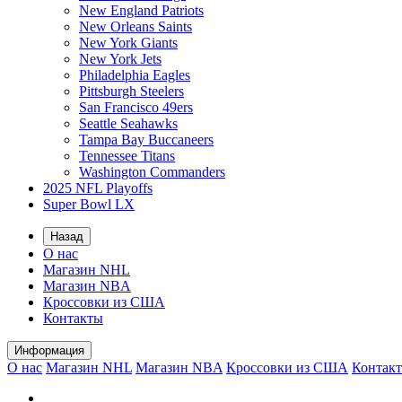
New England Patriots
New Orleans Saints
New York Giants
New York Jets
Philadelphia Eagles
Pittsburgh Steelers
San Francisco 49ers
Seattle Seahawks
Tampa Bay Buccaneers
Tennessee Titans
Washington Commanders
2025 NFL Playoffs
Super Bowl LX
Назад
О нас
Магазин NHL
Магазин NBA
Кроссовки из США
Контакты
Информация
О нас
Магазин NHL
Магазин NBA
Кроссовки из США
Контак