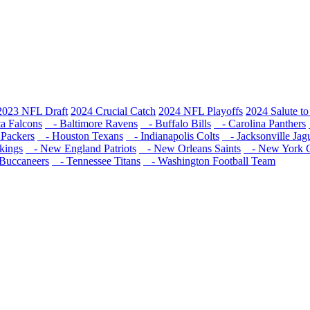
2023 NFL Draft
2024 Crucial Catch
2024 NFL Playoffs
2024 Salute to
a Falcons
- Baltimore Ravens
- Buffalo Bills
- Carolina Panthers
Packers
- Houston Texans
- Indianapolis Colts
- Jacksonville Jag
kings
- New England Patriots
- New Orleans Saints
- New York G
Buccaneers
- Tennessee Titans
- Washington Football Team