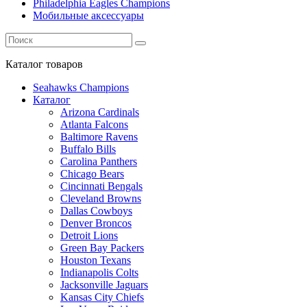
Philadelphia Eagles Champions
Мобильные аксессуары
Каталог
товаров
Seahawks Champions
Каталог
Arizona Cardinals
Atlanta Falcons
Baltimore Ravens
Buffalo Bills
Carolina Panthers
Chicago Bears
Cincinnati Bengals
Cleveland Browns
Dallas Cowboys
Denver Broncos
Detroit Lions
Green Bay Packers
Houston Texans
Indianapolis Colts
Jacksonville Jaguars
Kansas City Chiefs