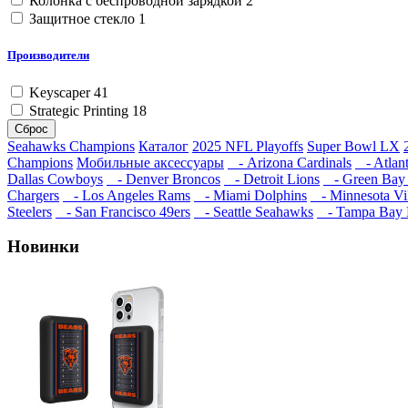
Колонка с беспроводной зарядкой
2
Защитное стекло
1
Производители
Keyscaper
41
Strategic Printing
18
Сброс
Seahawks Champions
Каталог
2025 NFL Playoffs
Super Bowl LX
Champions
Мобильные аксессуары
- Arizona Cardinals
- Atlant
Dallas Cowboys
- Denver Broncos
- Detroit Lions
- Green Bay 
Chargers
- Los Angeles Rams
- Miami Dolphins
- Minnesota Vi
Steelers
- San Francisco 49ers
- Seattle Seahawks
- Tampa Bay 
Новинки