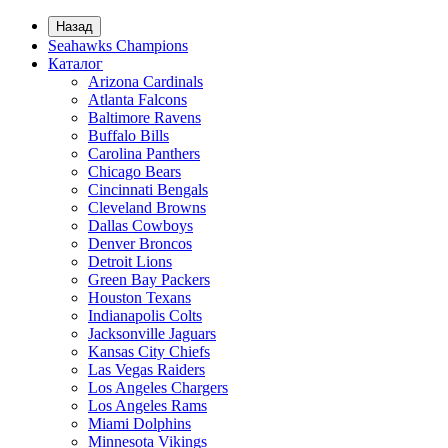
Назад
Seahawks Champions
Каталог
Arizona Cardinals
Atlanta Falcons
Baltimore Ravens
Buffalo Bills
Carolina Panthers
Chicago Bears
Cincinnati Bengals
Cleveland Browns
Dallas Cowboys
Denver Broncos
Detroit Lions
Green Bay Packers
Houston Texans
Indianapolis Colts
Jacksonville Jaguars
Kansas City Chiefs
Las Vegas Raiders
Los Angeles Chargers
Los Angeles Rams
Miami Dolphins
Minnesota Vikings