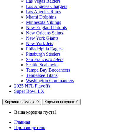
Las Vegas Raiders
Los Angeles Chargers
Los Angeles Rams
Miami Dolphins
Minnesota Vikings
New England Patriots
New Orleans Saints
New York Giants
New York Jets
Philadelphia Eagles
Pittsburgh Steelers
San Francisco 49ers
Seattle Seahawks
Tampa Bay Buccaneers
Tennessee Titans
Washington Commanders
2025 NFL Playoffs
Super Bowl LX
Корзина
покупок
: 0
Корзина
покупок
: 0
Ваша корзина пуста!
Главная
Производитель