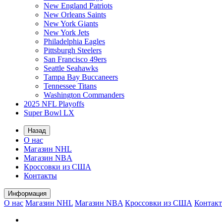
New England Patriots
New Orleans Saints
New York Giants
New York Jets
Philadelphia Eagles
Pittsburgh Steelers
San Francisco 49ers
Seattle Seahawks
Tampa Bay Buccaneers
Tennessee Titans
Washington Commanders
2025 NFL Playoffs
Super Bowl LX
Назад
О нас
Магазин NHL
Магазин NBA
Кроссовки из США
Контакты
Информация
О нас
Магазин NHL
Магазин NBA
Кроссовки из США
Контак