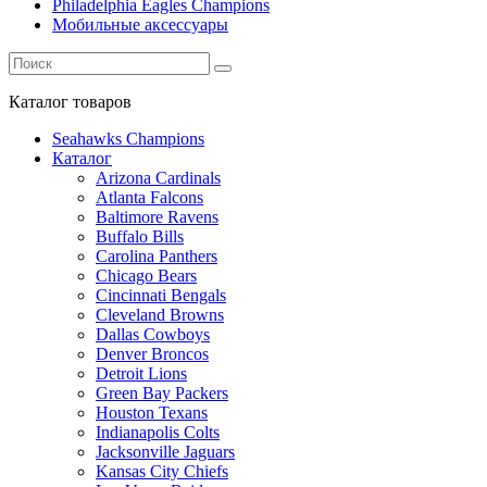
Philadelphia Eagles Champions
Мобильные аксессуары
Каталог
товаров
Seahawks Champions
Каталог
Arizona Cardinals
Atlanta Falcons
Baltimore Ravens
Buffalo Bills
Carolina Panthers
Chicago Bears
Cincinnati Bengals
Cleveland Browns
Dallas Cowboys
Denver Broncos
Detroit Lions
Green Bay Packers
Houston Texans
Indianapolis Colts
Jacksonville Jaguars
Kansas City Chiefs