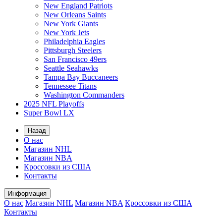
New England Patriots
New Orleans Saints
New York Giants
New York Jets
Philadelphia Eagles
Pittsburgh Steelers
San Francisco 49ers
Seattle Seahawks
Tampa Bay Buccaneers
Tennessee Titans
Washington Commanders
2025 NFL Playoffs
Super Bowl LX
Назад
О нас
Магазин NHL
Магазин NBA
Кроссовки из США
Контакты
Информация
О нас
Магазин NHL
Магазин NBA
Кроссовки из США
Контакты