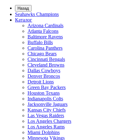
Назад
Seahawks Champions
Каталог
Arizona Cardinals
Atlanta Falcons
Baltimore Ravens
Buffalo Bills
Carolina Panthers
Chicago Bears
Cincinnati Bengals
Cleveland Browns
Dallas Cowboys
Denver Broncos
Detroit Lions
Green Bay Packers
Houston Texans
Indianapolis Colts
Jacksonville Jaguars
Kansas City Chiefs
Las Vegas Raiders
Los Angeles Chargers
Los Angeles Rams
Miami Dolphins
Minnesota Vikings