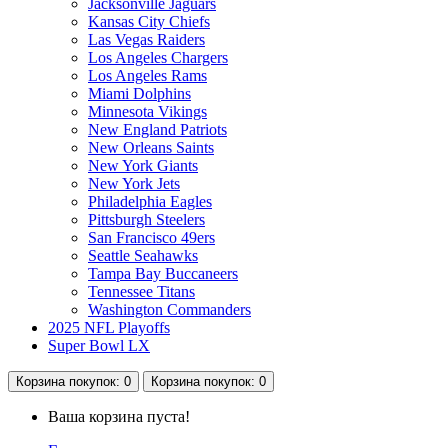
Jacksonville Jaguars
Kansas City Chiefs
Las Vegas Raiders
Los Angeles Chargers
Los Angeles Rams
Miami Dolphins
Minnesota Vikings
New England Patriots
New Orleans Saints
New York Giants
New York Jets
Philadelphia Eagles
Pittsburgh Steelers
San Francisco 49ers
Seattle Seahawks
Tampa Bay Buccaneers
Tennessee Titans
Washington Commanders
2025 NFL Playoffs
Super Bowl LX
Корзина
покупок
: 0
Корзина
покупок
: 0
Ваша корзина пуста!