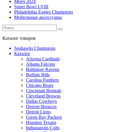
Мерч 2024
Super Bowl LVIII
Philadelphia Eagles Champions
Мобильные аксессуары
Каталог
товаров
Seahawks Champions
Каталог
Arizona Cardinals
Atlanta Falcons
Baltimore Ravens
Buffalo Bills
Carolina Panthers
Chicago Bears
Cincinnati Bengals
Cleveland Browns
Dallas Cowboys
Denver Broncos
Detroit Lions
Green Bay Packers
Houston Texans
Indianapolis Colts