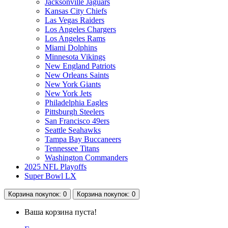
Jacksonville Jaguars
Kansas City Chiefs
Las Vegas Raiders
Los Angeles Chargers
Los Angeles Rams
Miami Dolphins
Minnesota Vikings
New England Patriots
New Orleans Saints
New York Giants
New York Jets
Philadelphia Eagles
Pittsburgh Steelers
San Francisco 49ers
Seattle Seahawks
Tampa Bay Buccaneers
Tennessee Titans
Washington Commanders
2025 NFL Playoffs
Super Bowl LX
Корзина
покупок
: 0
Корзина
покупок
: 0
Ваша корзина пуста!