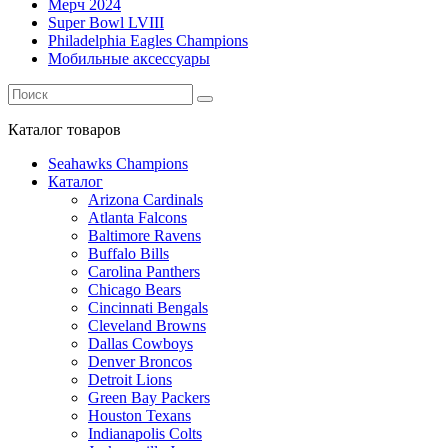
Мерч 2024
Super Bowl LVIII
Philadelphia Eagles Champions
Мобильные аксессуары
Каталог
товаров
Seahawks Champions
Каталог
Arizona Cardinals
Atlanta Falcons
Baltimore Ravens
Buffalo Bills
Carolina Panthers
Chicago Bears
Cincinnati Bengals
Cleveland Browns
Dallas Cowboys
Denver Broncos
Detroit Lions
Green Bay Packers
Houston Texans
Indianapolis Colts