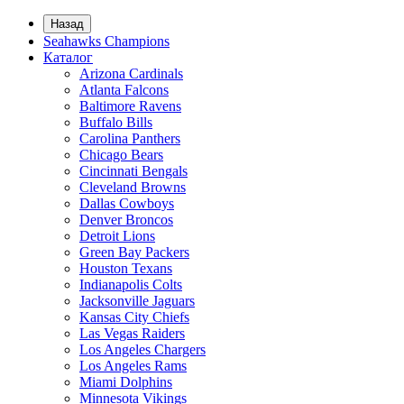
Назад
Seahawks Champions
Каталог
Arizona Cardinals
Atlanta Falcons
Baltimore Ravens
Buffalo Bills
Carolina Panthers
Chicago Bears
Cincinnati Bengals
Cleveland Browns
Dallas Cowboys
Denver Broncos
Detroit Lions
Green Bay Packers
Houston Texans
Indianapolis Colts
Jacksonville Jaguars
Kansas City Chiefs
Las Vegas Raiders
Los Angeles Chargers
Los Angeles Rams
Miami Dolphins
Minnesota Vikings