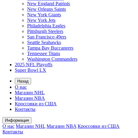
New England Patriots
New Orleans Saints
New York Giants
New York Jets
Philadelphia Eagles
Pittsburgh Steelers
San Francisco 49ers
Seattle Seahawks
Tampa Bay Buccaneers
Tennessee Titans
Washington Commanders
2025 NFL Playoffs
Super Bowl LX
Назад
О нас
Магазин NHL
Магазин NBA
Кроссовки из США
Контакты
Информация
О нас
Магазин NHL
Магазин NBA
Кроссовки из США
Контакты