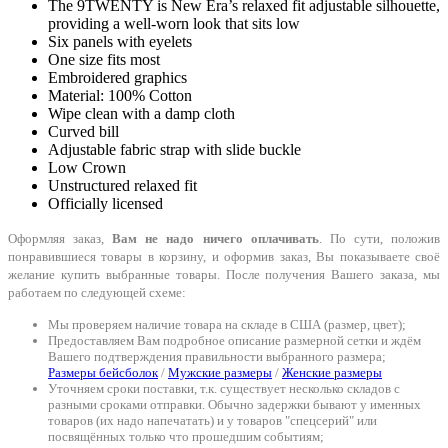
The 9TWENTY is New Era’s relaxed fit adjustable silhouette,
providing a well-worn look that sits low
Six panels with eyelets
One size fits most
Embroidered graphics
Material: 100% Cotton
Wipe clean with a damp cloth
Curved bill
Adjustable fabric strap with slide buckle
Low Crown
Unstructured relaxed fit
Officially licensed
Оформляя заказ,
Вам не надо ничего оплачивать
. По сути, положив
понравившиеся товары в корзину, и оформив заказ, Вы показываете своё
желание купить выбранные товары. После получения Вашего заказа, мы
работаем по следующей схеме:
Мы проверяем наличие товара на складе в США (размер, цвет);
Предоставляем Вам подробное описание размерной сетки и ждём
Вашего подтверждения правильности выбранного размера;
Размеры бейсболок
/
Мужские размеры
/
Женские размеры
Уточняем сроки поставки, т.к. существует несколько складов с
разными сроками отправки. Обычно задержки бывают у именных
товаров (их надо напечатать) и у товаров "спецсерий" или
посвящённых только что прошедшим событиям;