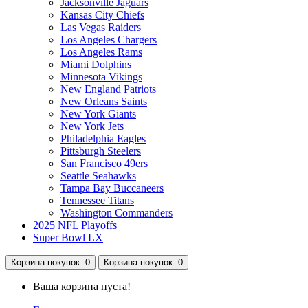
Jacksonville Jaguars
Kansas City Chiefs
Las Vegas Raiders
Los Angeles Chargers
Los Angeles Rams
Miami Dolphins
Minnesota Vikings
New England Patriots
New Orleans Saints
New York Giants
New York Jets
Philadelphia Eagles
Pittsburgh Steelers
San Francisco 49ers
Seattle Seahawks
Tampa Bay Buccaneers
Tennessee Titans
Washington Commanders
2025 NFL Playoffs
Super Bowl LX
Корзина
покупок
: 0
Корзина
покупок
: 0
Ваша корзина пуста!