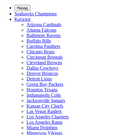
Назад
Seahawks Champions
Каталог
Arizona Cardinals
Atlanta Falcons
Baltimore Ravens
Buffalo Bills
Carolina Panthers
Chicago Bears
Cincinnati Bengals
Cleveland Browns
Dallas Cowboys
Denver Broncos
Detroit Lions
Green Bay Packers
Houston Texans
Indianapolis Colts
Jacksonville Jaguars
Kansas City Chiefs
Las Vegas Raiders
Los Angeles Chargers
Los Angeles Rams
Miami Dolphins
Minnesota Vikings