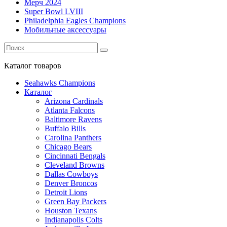
Мерч 2024
Super Bowl LVIII
Philadelphia Eagles Champions
Мобильные аксессуары
Каталог
товаров
Seahawks Champions
Каталог
Arizona Cardinals
Atlanta Falcons
Baltimore Ravens
Buffalo Bills
Carolina Panthers
Chicago Bears
Cincinnati Bengals
Cleveland Browns
Dallas Cowboys
Denver Broncos
Detroit Lions
Green Bay Packers
Houston Texans
Indianapolis Colts