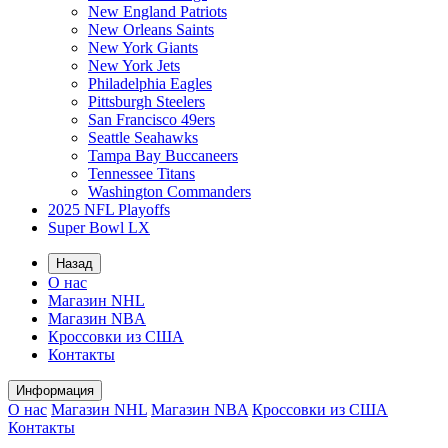
New England Patriots
New Orleans Saints
New York Giants
New York Jets
Philadelphia Eagles
Pittsburgh Steelers
San Francisco 49ers
Seattle Seahawks
Tampa Bay Buccaneers
Tennessee Titans
Washington Commanders
2025 NFL Playoffs
Super Bowl LX
Назад
О нас
Магазин NHL
Магазин NBA
Кроссовки из США
Контакты
Информация
О нас
Магазин NHL
Магазин NBA
Кроссовки из США
Контакты