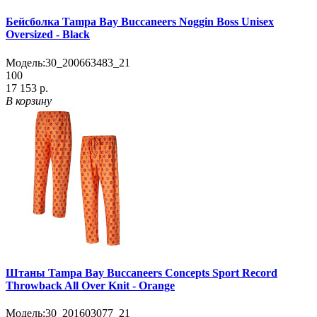
Бейсболка Tampa Bay Buccaneers Noggin Boss Unisex
Oversized - Black
Модель:
30_200663483_21
100
17 153 р.
В корзину
Штаны Tampa Bay Buccaneers Concepts Sport Record
Throwback All Over Knit - Orange
Модель:
30_201603077_21