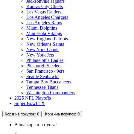
Jacksonville Jaguars
Kansas City Chiefs
Las Vegas Raiders
Los Angeles Chargers
Los Angeles Rams
Miami Dolphins
Minnesota Vikings
New England Patriots
New Orleans Saints
New York Giants
New York Jets
Philadelphia Eagles
Pittsburgh Steelers
San Francisco 49ers
Seattle Seahawks
Tampa Bay Buccaneers
Tennessee Titans
Washington Commanders
2025 NFL Playoffs
Super Bowl LX
Корзина
покупок
: 0
Корзина
покупок
: 0
Ваша корзина пуста!