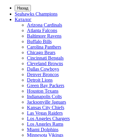
Назад
Seahawks Champions
Каталог
Arizona Cardinals
Atlanta Falcons
Baltimore Ravens
Buffalo Bills
Carolina Panthers
Chicago Bears
Cincinnati Bengals
Cleveland Browns
Dallas Cowboys
Denver Broncos
Detroit Lions
Green Bay Packers
Houston Texans
Indianapolis Colts
Jacksonville Jaguars
Kansas City Chiefs
Las Vegas Raiders
Los Angeles Chargers
Los Angeles Rams
Miami Dolphins
Minnesota Vikings