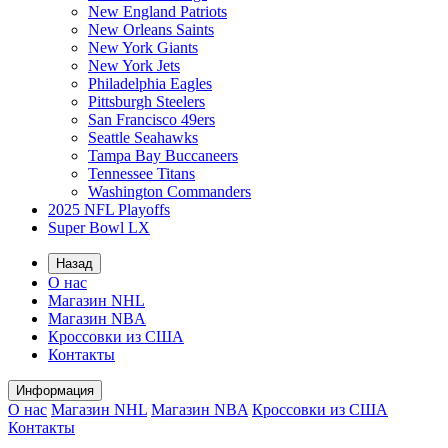
New England Patriots
New Orleans Saints
New York Giants
New York Jets
Philadelphia Eagles
Pittsburgh Steelers
San Francisco 49ers
Seattle Seahawks
Tampa Bay Buccaneers
Tennessee Titans
Washington Commanders
2025 NFL Playoffs
Super Bowl LX
Назад
О нас
Магазин NHL
Магазин NBA
Кроссовки из США
Контакты
Информация
О нас
Магазин NHL
Магазин NBA
Кроссовки из США
Контакты