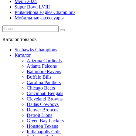
Мерч 2024
Super Bowl LVIII
Philadelphia Eagles Champions
Мобильные аксессуары
Каталог
товаров
Seahawks Champions
Каталог
Arizona Cardinals
Atlanta Falcons
Baltimore Ravens
Buffalo Bills
Carolina Panthers
Chicago Bears
Cincinnati Bengals
Cleveland Browns
Dallas Cowboys
Denver Broncos
Detroit Lions
Green Bay Packers
Houston Texans
Indianapolis Colts