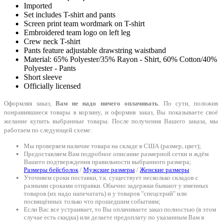
Imported
Set includes T-shirt and pants
Screen print team wordmark on T-shirt
Embroidered team logo on left leg
Crew neck T-shirt
Pants feature adjustable drawstring waistband
Material: 65% Polyester/35% Rayon - Shirt, 60% Cotton/40%
Polyester - Pants
Short sleeve
Officially licensed
Оформляя заказ,
Вам не надо ничего оплачивать
. По сути, положив
понравившиеся товары в корзину, и оформив заказ, Вы показываете своё
желание купить выбранные товары. После получения Вашего заказа, мы
работаем по следующей схеме:
Мы проверяем наличие товара на складе в США (размер, цвет);
Предоставляем Вам подробное описание размерной сетки и ждём
Вашего подтверждения правильности выбранного размера;
Размеры бейсболок
/
Мужские размеры
/
Женские размеры
Уточняем сроки поставки, т.к. существует несколько складов с
разными сроками отправки. Обычно задержки бывают у именных
товаров (их надо напечатать) и у товаров "спецсерий" или
посвящённых только что прошедшим событиям;
Если Вас все устраивает, то Вы оплачиваете заказ полностью (в этом
случае есть скидка) или делаете предоплату по указанным Вам в