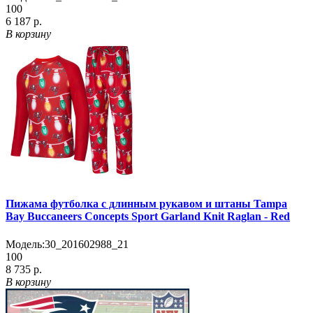
100
6 187 р.
В корзину
Пижама футболка с длинным рукавом и штаны Tampa
Bay Buccaneers Concepts Sport Garland Knit Raglan - Red
Модель:
30_201602988_21
100
8 735 р.
В корзину