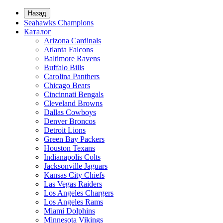
Назад
Seahawks Champions
Каталог
Arizona Cardinals
Atlanta Falcons
Baltimore Ravens
Buffalo Bills
Carolina Panthers
Chicago Bears
Cincinnati Bengals
Cleveland Browns
Dallas Cowboys
Denver Broncos
Detroit Lions
Green Bay Packers
Houston Texans
Indianapolis Colts
Jacksonville Jaguars
Kansas City Chiefs
Las Vegas Raiders
Los Angeles Chargers
Los Angeles Rams
Miami Dolphins
Minnesota Vikings