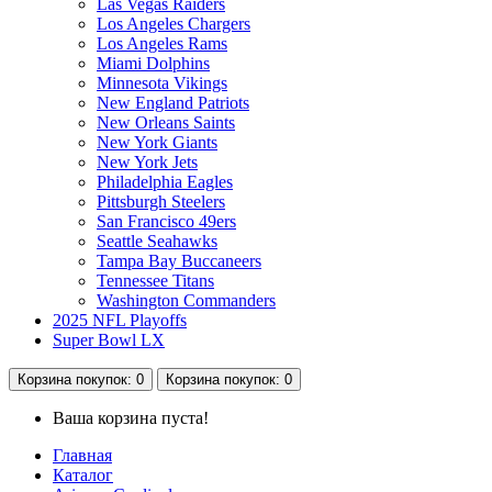
Las Vegas Raiders
Los Angeles Chargers
Los Angeles Rams
Miami Dolphins
Minnesota Vikings
New England Patriots
New Orleans Saints
New York Giants
New York Jets
Philadelphia Eagles
Pittsburgh Steelers
San Francisco 49ers
Seattle Seahawks
Tampa Bay Buccaneers
Tennessee Titans
Washington Commanders
2025 NFL Playoffs
Super Bowl LX
Корзина
покупок
: 0
Корзина
покупок
: 0
Ваша корзина пуста!
Главная
Каталог