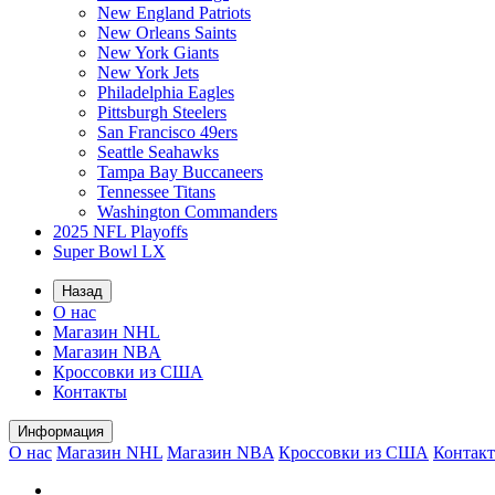
New England Patriots
New Orleans Saints
New York Giants
New York Jets
Philadelphia Eagles
Pittsburgh Steelers
San Francisco 49ers
Seattle Seahawks
Tampa Bay Buccaneers
Tennessee Titans
Washington Commanders
2025 NFL Playoffs
Super Bowl LX
Назад
О нас
Магазин NHL
Магазин NBA
Кроссовки из США
Контакты
Информация
О нас
Магазин NHL
Магазин NBA
Кроссовки из США
Контак