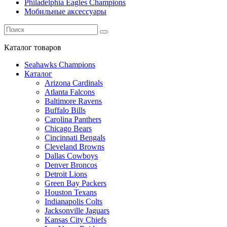
Philadelphia Eagles Champions
Мобильные аксессуары
Каталог
товаров
Seahawks Champions
Каталог
Arizona Cardinals
Atlanta Falcons
Baltimore Ravens
Buffalo Bills
Carolina Panthers
Chicago Bears
Cincinnati Bengals
Cleveland Browns
Dallas Cowboys
Denver Broncos
Detroit Lions
Green Bay Packers
Houston Texans
Indianapolis Colts
Jacksonville Jaguars
Kansas City Chiefs