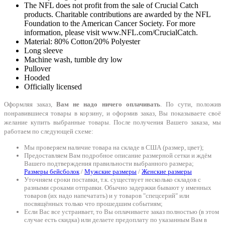
The NFL does not profit from the sale of Crucial Catch
products. Charitable contributions are awarded by the NFL
Foundation to the American Cancer Society. For more
information, please visit www.NFL.com/CrucialCatch.
Material: 80% Cotton/20% Polyester
Long sleeve
Machine wash, tumble dry low
Pullover
Hooded
Officially licensed
Оформляя заказ,
Вам не надо ничего оплачивать
. По сути, положив
понравившиеся товары в корзину, и оформив заказ, Вы показываете своё
желание купить выбранные товары. После получения Вашего заказа, мы
работаем по следующей схеме:
Мы проверяем наличие товара на складе в США (размер, цвет);
Предоставляем Вам подробное описание размерной сетки и ждём
Вашего подтверждения правильности выбранного размера;
Размеры бейсболок
/
Мужские размеры
/
Женские размеры
Уточняем сроки поставки, т.к. существует несколько складов с
разными сроками отправки. Обычно задержки бывают у именных
товаров (их надо напечатать) и у товаров "спецсерий" или
посвящённых только что прошедшим событиям;
Если Вас все устраивает, то Вы оплачиваете заказ полностью (в этом
случае есть скидка) или делаете предоплату по указанным Вам в