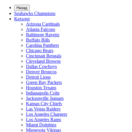
Назад
Seahawks Champions
Каталог
Arizona Cardinals
Atlanta Falcons
Baltimore Ravens
Buffalo Bills
Carolina Panthers
Chicago Bears
Cincinnati Bengals
Cleveland Browns
Dallas Cowboys
Denver Broncos
Detroit Lions
Green Bay Packers
Houston Texans
Indianapolis Colts
Jacksonville Jaguars
Kansas City Chiefs
Las Vegas Raiders
Los Angeles Chargers
Los Angeles Rams
Miami Dolphins
Minnesota Vikings