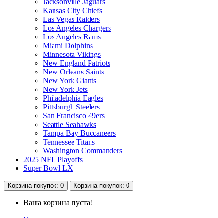
Jacksonville Jaguars
Kansas City Chiefs
Las Vegas Raiders
Los Angeles Chargers
Los Angeles Rams
Miami Dolphins
Minnesota Vikings
New England Patriots
New Orleans Saints
New York Giants
New York Jets
Philadelphia Eagles
Pittsburgh Steelers
San Francisco 49ers
Seattle Seahawks
Tampa Bay Buccaneers
Tennessee Titans
Washington Commanders
2025 NFL Playoffs
Super Bowl LX
Корзина
покупок
: 0
Корзина
покупок
: 0
Ваша корзина пуста!