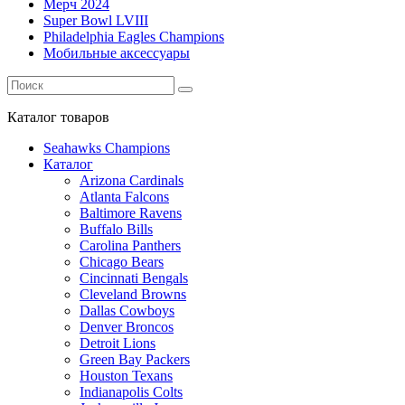
Мерч 2024
Super Bowl LVIII
Philadelphia Eagles Champions
Мобильные аксессуары
Каталог
товаров
Seahawks Champions
Каталог
Arizona Cardinals
Atlanta Falcons
Baltimore Ravens
Buffalo Bills
Carolina Panthers
Chicago Bears
Cincinnati Bengals
Cleveland Browns
Dallas Cowboys
Denver Broncos
Detroit Lions
Green Bay Packers
Houston Texans
Indianapolis Colts