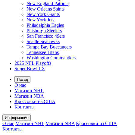
New England Patriots
New Orleans Saints
New York Giants
New York Jets
Philadelphia Eagles
Pittsburgh Steelers
San Francisco 49ers
Seattle Seahawks
Tampa Bay Buccaneers
Tennessee Titans
Washington Commanders
2025 NFL Playoffs
Super Bowl LX
Назад
О нас
Магазин NHL
Магазин NBA
Кроссовки из США
Контакты
Информация
О нас
Магазин NHL
Магазин NBA
Кроссовки из США
Контакты