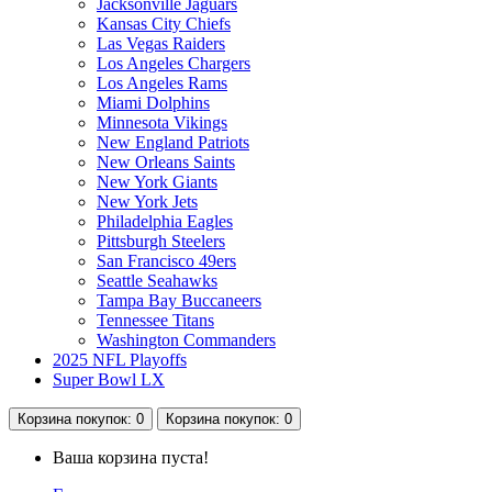
Jacksonville Jaguars
Kansas City Chiefs
Las Vegas Raiders
Los Angeles Chargers
Los Angeles Rams
Miami Dolphins
Minnesota Vikings
New England Patriots
New Orleans Saints
New York Giants
New York Jets
Philadelphia Eagles
Pittsburgh Steelers
San Francisco 49ers
Seattle Seahawks
Tampa Bay Buccaneers
Tennessee Titans
Washington Commanders
2025 NFL Playoffs
Super Bowl LX
Корзина
покупок
: 0
Корзина
покупок
: 0
Ваша корзина пуста!