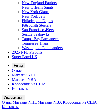
New England Patriots
New Orleans Saints
New York Giants
New York Jets
Philadelphia Eagles
Pittsburgh Steelers
San Francisco 49ers
Seattle Seahawks
Tampa Bay Buccaneers
Tennessee Titans
Washington Commanders
2025 NFL Playoffs
Super Bowl LX
Назад
О нас
Магазин NHL
Магазин NBA
Кроссовки из США
Контакты
Информация
О нас
Магазин NHL
Магазин NBA
Кроссовки из США
Контакты