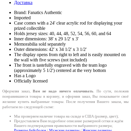
Доставка
Brand: Fanatics Authentic
Imported
Case comes with a 24' clear acrylic rod for displaying your
prized collectible
Holds jersey sizes: 40, 44, 48, 52, 54, 56, 60, and 64
Inner dimensions: 38' x 29 1/2' x 3'
Memorabilia sold separately
Outer dimensions: 42' x 34 1/2' x 3 1/2'
The display opens from right to left and is easily mounted on
the wall with five screws (not included)
The front is tastefully engraved with the team logo
(approximately 5 1/2') centered at the very bottom
Has a Logo
Officially licensed
Оформляя заказ,
Вам не надо ничего оплачивать
. По сути, положив
понравившиеся товары в корзину, и оформив заказ, Вы показываете своё
желание купить выбранные товары. После получения Вашего заказа, мы
работаем по следующей схеме:
Мы проверяем наличие товара на складе в США (размер, цвет);
Предоставляем Вам подробное описание размерной сетки и ждём
Вашего подтверждения правильности выбранного размера;
Размеры бейсболок
/
Мужские размеры
/
Женские размеры