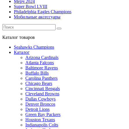
Мерч 2024
Super Bowl LVIII
Philadelphia Eagles Champions
Мобильные аксессуары
Каталог
товаров
Seahawks Champions
Каталог
Arizona Cardinals
Atlanta Falcons
Baltimore Ravens
Buffalo Bills
Carolina Panthers
Chicago Bears
Cincinnati Bengals
Cleveland Browns
Dallas Cowboys
Denver Broncos
Detroit Lions
Green Bay Packers
Houston Texans
Indianapolis Colts