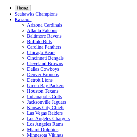
Назад
Seahawks Champions
Каталог
Arizona Cardinals
Atlanta Falcons
Baltimore Ravens
Buffalo Bills
Carolina Panthers
Chicago Bears
Cincinnati Bengals
Cleveland Browns
Dallas Cowboys
Denver Broncos
Detroit Lions
Green Bay Packers
Houston Texans
Indianapolis Colts
Jacksonville Jaguars
Kansas City Chiefs
Las Vegas Raiders
Los Angeles Chargers
Los Angeles Rams
Miami Dolphins
Minnesota Vikings