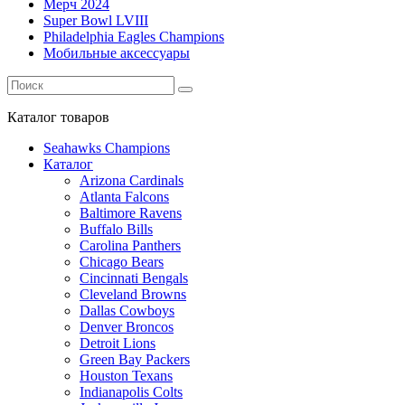
Мерч 2024
Super Bowl LVIII
Philadelphia Eagles Champions
Мобильные аксессуары
Каталог
товаров
Seahawks Champions
Каталог
Arizona Cardinals
Atlanta Falcons
Baltimore Ravens
Buffalo Bills
Carolina Panthers
Chicago Bears
Cincinnati Bengals
Cleveland Browns
Dallas Cowboys
Denver Broncos
Detroit Lions
Green Bay Packers
Houston Texans
Indianapolis Colts