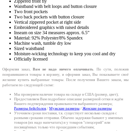
Zippered front fly
Waistband with belt loops and button closure
Two front pockets
Two back pockets with button closure
Vertical zippered pocket at right side
Embroidered graphics with raised details
Inseam on size 34 measures approx. 6.5”
Material: 92% Polyester/8% Spandex
Machine wash, tumble dry low
Sized waistband
Moisture-wicking technology to keep you cool and dry
Officially licensed
Оформляя заказ,
Вам не надо ничего оплачивать
. По сути, положив
понравившиеся товары в корзину, и оформив заказ, Вы показываете своё
желание купить выбранные товары. После получения Вашего заказа, мы
работаем по следующей схеме:
Мы проверяем наличие товара на складе в США (размер, цвет);
Предоставляем Вам подробное описание размерной сетки и ждём
Вашего подтверждения правильности выбранного размера;
Размеры бейсболок
/
Мужские размеры
/
Женские размеры
Уточняем сроки поставки, т.к. существует несколько складов с
разными сроками отправки. Обычно задержки бывают у именных
товаров (их надо напечатать) и у товаров "спецсерий" или
посвящённых только что прошедшим событиям;