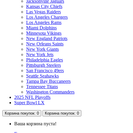
Jacksonville Jaguars
Kansas City Chiefs
Las Vegas Raiders
Los Angeles Chargers
Los Angeles Rams
Miami Dolphins
Minnesota Vikings
New England Patriots
New Orleans Saints
New York Giants
New York Jets
Philadelphia Eagles
Pittsburgh Steelers
San Francisco 49ers
Seattle Seahawks
Tampa Bay Buccaneers
Tennessee Titans
Washington Commanders
2025 NFL Playoffs
Super Bowl LX
Корзина
покупок
: 0
Корзина
покупок
: 0
Ваша корзина пуста!