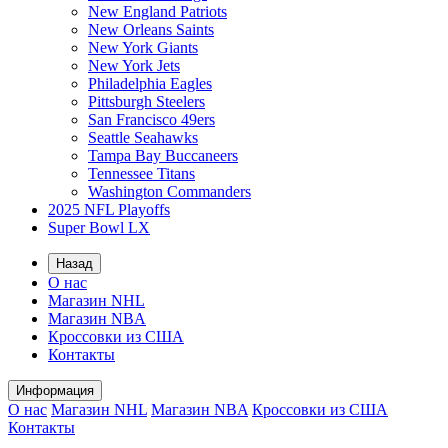
New England Patriots
New Orleans Saints
New York Giants
New York Jets
Philadelphia Eagles
Pittsburgh Steelers
San Francisco 49ers
Seattle Seahawks
Tampa Bay Buccaneers
Tennessee Titans
Washington Commanders
2025 NFL Playoffs
Super Bowl LX
Назад
О нас
Магазин NHL
Магазин NBA
Кроссовки из США
Контакты
Информация
О нас
Магазин NHL
Магазин NBA
Кроссовки из США
Контакты