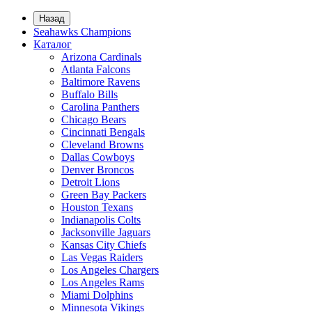
Назад
Seahawks Champions
Каталог
Arizona Cardinals
Atlanta Falcons
Baltimore Ravens
Buffalo Bills
Carolina Panthers
Chicago Bears
Cincinnati Bengals
Cleveland Browns
Dallas Cowboys
Denver Broncos
Detroit Lions
Green Bay Packers
Houston Texans
Indianapolis Colts
Jacksonville Jaguars
Kansas City Chiefs
Las Vegas Raiders
Los Angeles Chargers
Los Angeles Rams
Miami Dolphins
Minnesota Vikings