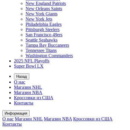
New England Patriots
New Orleans Saints
New York Giants
New York Jets
Philadelphia Eagles
Pittsburgh Steelers
San Francisco 49ers
Seattle Seahawks
Tampa Bay Buccaneers
Tennessee Titans
Washington Commanders
2025 NFL Playoffs
Super Bowl LX
Назад
О нас
Магазин NHL
Магазин NBA
Кроссовки из США
Контакты
Информация
О нас
Магазин NHL
Магазин NBA
Кроссовки из США
Контакты