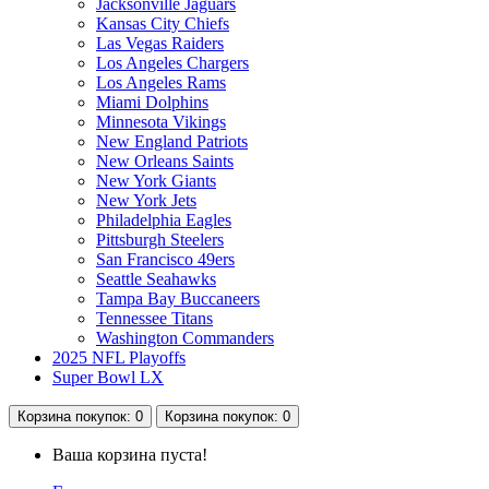
Jacksonville Jaguars
Kansas City Chiefs
Las Vegas Raiders
Los Angeles Chargers
Los Angeles Rams
Miami Dolphins
Minnesota Vikings
New England Patriots
New Orleans Saints
New York Giants
New York Jets
Philadelphia Eagles
Pittsburgh Steelers
San Francisco 49ers
Seattle Seahawks
Tampa Bay Buccaneers
Tennessee Titans
Washington Commanders
2025 NFL Playoffs
Super Bowl LX
Корзина
покупок
: 0
Корзина
покупок
: 0
Ваша корзина пуста!