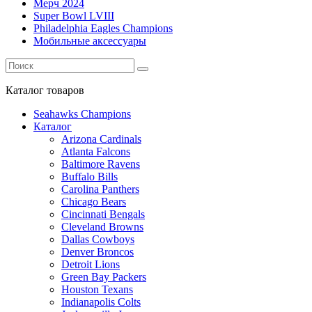
Мерч 2024
Super Bowl LVIII
Philadelphia Eagles Champions
Мобильные аксессуары
Каталог
товаров
Seahawks Champions
Каталог
Arizona Cardinals
Atlanta Falcons
Baltimore Ravens
Buffalo Bills
Carolina Panthers
Chicago Bears
Cincinnati Bengals
Cleveland Browns
Dallas Cowboys
Denver Broncos
Detroit Lions
Green Bay Packers
Houston Texans
Indianapolis Colts