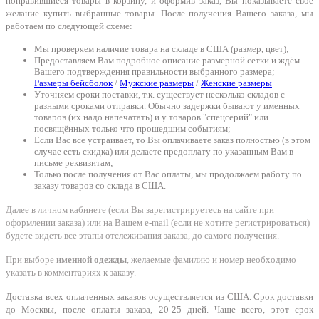
понравившиеся товары в корзину, и оформив заказ, Вы показываете своё
желание купить выбранные товары. После получения Вашего заказа, мы
работаем по следующей схеме:
Мы проверяем наличие товара на складе в США (размер, цвет);
Предоставляем Вам подробное описание размерной сетки и ждём
Вашего подтверждения правильности выбранного размера;
Размеры бейсболок
/
Мужские размеры
/
Женские размеры
Уточняем сроки поставки, т.к. существует несколько складов с
разными сроками отправки. Обычно задержки бывают у именных
товаров (их надо напечатать) и у товаров "спецсерий" или
посвящённых только что прошедшим событиям;
Если Вас все устраивает, то Вы оплачиваете заказ полностью (в этом
случае есть скидка) или делаете предоплату по указанным Вам в
письме реквизитам;
Только после получения от Вас оплаты, мы продолжаем работу по
заказу товаров со склада в США.
Далее в личном кабинете (если Вы зарегистрируетесь на сайте при
оформлении заказа) или на Вашем e-mail (если не хотите регистрироваться)
будете видеть все этапы отслеживания заказа, до самого получения.
При выборе
именной одежды
, желаемые фамилию и номер необходимо
указать в комментариях к заказу.
Доставка всех оплаченных заказов осуществляется из США. Срок доставки
до Москвы, после оплаты заказа, 20-25 дней. Чаще всего, этот срок