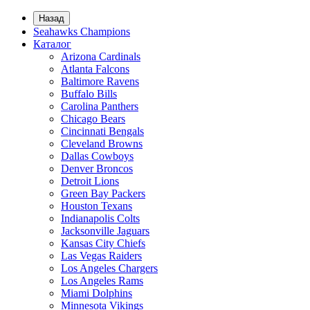
Назад
Seahawks Champions
Каталог
Arizona Cardinals
Atlanta Falcons
Baltimore Ravens
Buffalo Bills
Carolina Panthers
Chicago Bears
Cincinnati Bengals
Cleveland Browns
Dallas Cowboys
Denver Broncos
Detroit Lions
Green Bay Packers
Houston Texans
Indianapolis Colts
Jacksonville Jaguars
Kansas City Chiefs
Las Vegas Raiders
Los Angeles Chargers
Los Angeles Rams
Miami Dolphins
Minnesota Vikings