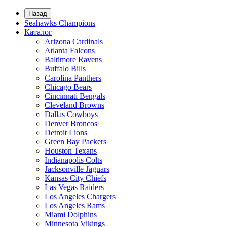
Назад
Seahawks Champions
Каталог
Arizona Cardinals
Atlanta Falcons
Baltimore Ravens
Buffalo Bills
Carolina Panthers
Chicago Bears
Cincinnati Bengals
Cleveland Browns
Dallas Cowboys
Denver Broncos
Detroit Lions
Green Bay Packers
Houston Texans
Indianapolis Colts
Jacksonville Jaguars
Kansas City Chiefs
Las Vegas Raiders
Los Angeles Chargers
Los Angeles Rams
Miami Dolphins
Minnesota Vikings