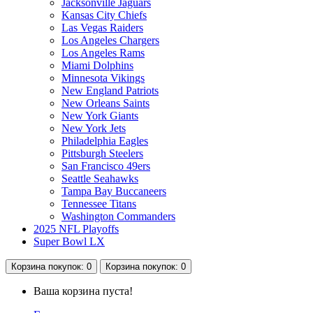
Jacksonville Jaguars
Kansas City Chiefs
Las Vegas Raiders
Los Angeles Chargers
Los Angeles Rams
Miami Dolphins
Minnesota Vikings
New England Patriots
New Orleans Saints
New York Giants
New York Jets
Philadelphia Eagles
Pittsburgh Steelers
San Francisco 49ers
Seattle Seahawks
Tampa Bay Buccaneers
Tennessee Titans
Washington Commanders
2025 NFL Playoffs
Super Bowl LX
Корзина
покупок
: 0
Корзина
покупок
: 0
Ваша корзина пуста!