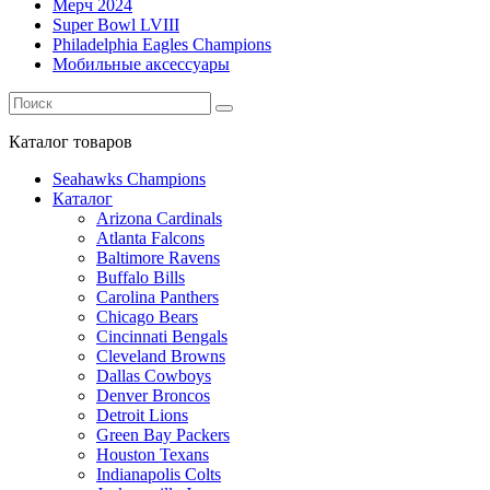
Мерч 2024
Super Bowl LVIII
Philadelphia Eagles Champions
Мобильные аксессуары
Каталог
товаров
Seahawks Champions
Каталог
Arizona Cardinals
Atlanta Falcons
Baltimore Ravens
Buffalo Bills
Carolina Panthers
Chicago Bears
Cincinnati Bengals
Cleveland Browns
Dallas Cowboys
Denver Broncos
Detroit Lions
Green Bay Packers
Houston Texans
Indianapolis Colts