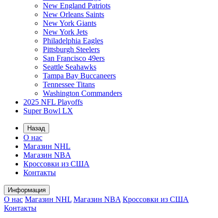
New England Patriots
New Orleans Saints
New York Giants
New York Jets
Philadelphia Eagles
Pittsburgh Steelers
San Francisco 49ers
Seattle Seahawks
Tampa Bay Buccaneers
Tennessee Titans
Washington Commanders
2025 NFL Playoffs
Super Bowl LX
Назад
О нас
Магазин NHL
Магазин NBA
Кроссовки из США
Контакты
Информация
О нас
Магазин NHL
Магазин NBA
Кроссовки из США
Контакты