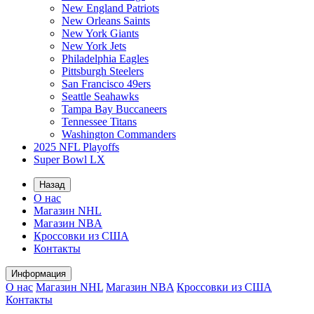
New England Patriots
New Orleans Saints
New York Giants
New York Jets
Philadelphia Eagles
Pittsburgh Steelers
San Francisco 49ers
Seattle Seahawks
Tampa Bay Buccaneers
Tennessee Titans
Washington Commanders
2025 NFL Playoffs
Super Bowl LX
Назад
О нас
Магазин NHL
Магазин NBA
Кроссовки из США
Контакты
Информация
О нас
Магазин NHL
Магазин NBA
Кроссовки из США
Контакты