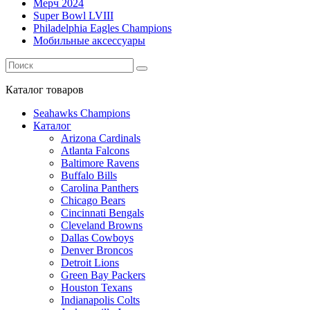
Мерч 2024
Super Bowl LVIII
Philadelphia Eagles Champions
Мобильные аксессуары
Каталог
товаров
Seahawks Champions
Каталог
Arizona Cardinals
Atlanta Falcons
Baltimore Ravens
Buffalo Bills
Carolina Panthers
Chicago Bears
Cincinnati Bengals
Cleveland Browns
Dallas Cowboys
Denver Broncos
Detroit Lions
Green Bay Packers
Houston Texans
Indianapolis Colts