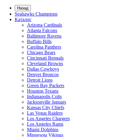
Назад
Seahawks Champions
Каталог
Arizona Cardinals
Atlanta Falcons
Baltimore Ravens
Buffalo Bills
Carolina Panthers
Chicago Bears
Cincinnati Bengals
Cleveland Browns
Dallas Cowboys
Denver Broncos
Detroit Lions
Green Bay Packers
Houston Texans
Indianapolis Colts
Jacksonville Jaguars
Kansas City Chiefs
Las Vegas Raiders
Los Angeles Chargers
Los Angeles Rams
Miami Dolphins
Minnesota Vikings