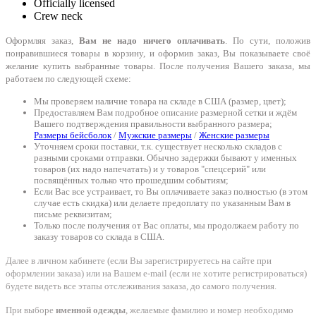
Officially licensed
Crew neck
Оформляя заказ,
Вам не надо ничего оплачивать
. По сути, положив
понравившиеся товары в корзину, и оформив заказ, Вы показываете своё
желание купить выбранные товары. После получения Вашего заказа, мы
работаем по следующей схеме:
Мы проверяем наличие товара на складе в США (размер, цвет);
Предоставляем Вам подробное описание размерной сетки и ждём
Вашего подтверждения правильности выбранного размера;
Размеры бейсболок
/
Мужские размеры
/
Женские размеры
Уточняем сроки поставки, т.к. существует несколько складов с
разными сроками отправки. Обычно задержки бывают у именных
товаров (их надо напечатать) и у товаров "спецсерий" или
посвящённых только что прошедшим событиям;
Если Вас все устраивает, то Вы оплачиваете заказ полностью (в этом
случае есть скидка) или делаете предоплату по указанным Вам в
письме реквизитам;
Только после получения от Вас оплаты, мы продолжаем работу по
заказу товаров со склада в США.
Далее в личном кабинете (если Вы зарегистрируетесь на сайте при
оформлении заказа) или на Вашем e-mail (если не хотите регистрироваться)
будете видеть все этапы отслеживания заказа, до самого получения.
При выборе
именной одежды
, желаемые фамилию и номер необходимо