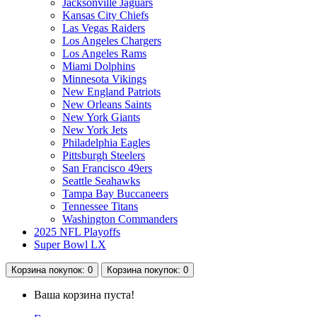
Jacksonville Jaguars
Kansas City Chiefs
Las Vegas Raiders
Los Angeles Chargers
Los Angeles Rams
Miami Dolphins
Minnesota Vikings
New England Patriots
New Orleans Saints
New York Giants
New York Jets
Philadelphia Eagles
Pittsburgh Steelers
San Francisco 49ers
Seattle Seahawks
Tampa Bay Buccaneers
Tennessee Titans
Washington Commanders
2025 NFL Playoffs
Super Bowl LX
Корзина
покупок
: 0
Корзина
покупок
: 0
Ваша корзина пуста!