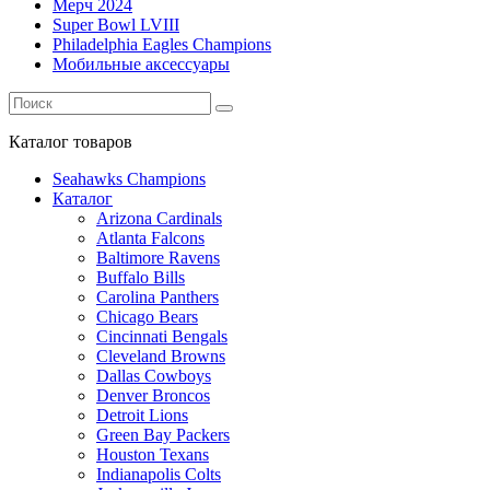
Мерч 2024
Super Bowl LVIII
Philadelphia Eagles Champions
Мобильные аксессуары
Каталог
товаров
Seahawks Champions
Каталог
Arizona Cardinals
Atlanta Falcons
Baltimore Ravens
Buffalo Bills
Carolina Panthers
Chicago Bears
Cincinnati Bengals
Cleveland Browns
Dallas Cowboys
Denver Broncos
Detroit Lions
Green Bay Packers
Houston Texans
Indianapolis Colts