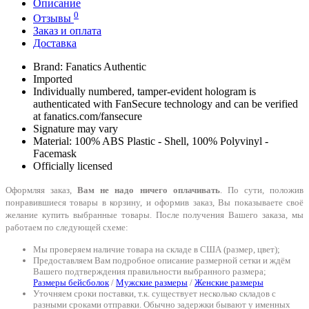
Описание
0
Отзывы
Заказ и оплата
Доставка
Brand: Fanatics Authentic
Imported
Individually numbered, tamper-evident hologram is
authenticated with FanSecure technology and can be verified
at fanatics.com/fansecure
Signature may vary
Material: 100% ABS Plastic - Shell, 100% Polyvinyl -
Facemask
Officially licensed
Оформляя заказ,
Вам не надо ничего оплачивать
. По сути, положив
понравившиеся товары в корзину, и оформив заказ, Вы показываете своё
желание купить выбранные товары. После получения Вашего заказа, мы
работаем по следующей схеме:
Мы проверяем наличие товара на складе в США (размер, цвет);
Предоставляем Вам подробное описание размерной сетки и ждём
Вашего подтверждения правильности выбранного размера;
Размеры бейсболок
/
Мужские размеры
/
Женские размеры
Уточняем сроки поставки, т.к. существует несколько складов с
разными сроками отправки. Обычно задержки бывают у именных