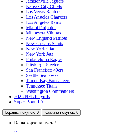
Jacksonville Jaguars
Kansas City Chiefs
Las Vegas Raiders
Los Angeles Chargers
Los Angeles Rams
Miami Dolphins
Minnesota Vikings
New England Patriots
New Orleans Saints
New York Giants
New York Jets
Philadelphia Eagles
Pittsburgh Steelers
San Francisco 49ers
Seattle Seahawks
Tampa Bay Buccaneers
Tennessee Titans
Washington Commanders
2025 NFL Playoffs
Super Bowl LX
Корзина
покупок
: 0
Корзина
покупок
: 0
Ваша корзина пуста!