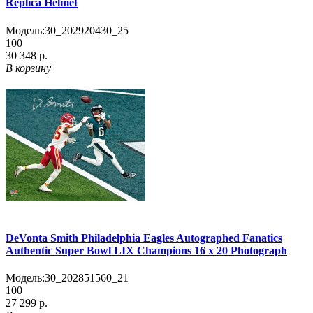
Replica Helmet
Модель:
30_202920430_25
100
30 348 р.
В корзину
DeVonta Smith Philadelphia Eagles Autographed Fanatics
Authentic Super Bowl LIX Champions 16 x 20 Photograph
Модель:
30_202851560_21
100
27 299 р.