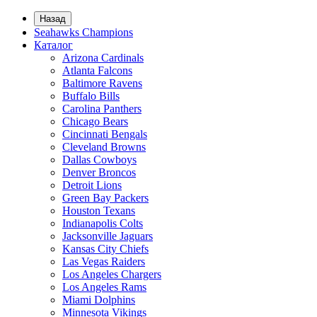
Назад
Seahawks Champions
Каталог
Arizona Cardinals
Atlanta Falcons
Baltimore Ravens
Buffalo Bills
Carolina Panthers
Chicago Bears
Cincinnati Bengals
Cleveland Browns
Dallas Cowboys
Denver Broncos
Detroit Lions
Green Bay Packers
Houston Texans
Indianapolis Colts
Jacksonville Jaguars
Kansas City Chiefs
Las Vegas Raiders
Los Angeles Chargers
Los Angeles Rams
Miami Dolphins
Minnesota Vikings