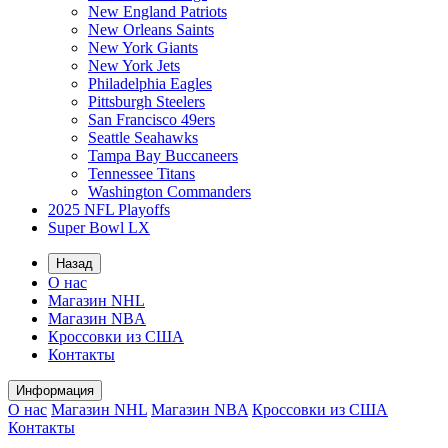
New England Patriots
New Orleans Saints
New York Giants
New York Jets
Philadelphia Eagles
Pittsburgh Steelers
San Francisco 49ers
Seattle Seahawks
Tampa Bay Buccaneers
Tennessee Titans
Washington Commanders
2025 NFL Playoffs
Super Bowl LX
Назад
О нас
Магазин NHL
Магазин NBA
Кроссовки из США
Контакты
Информация
О нас
Магазин NHL
Магазин NBA
Кроссовки из США
Контакты