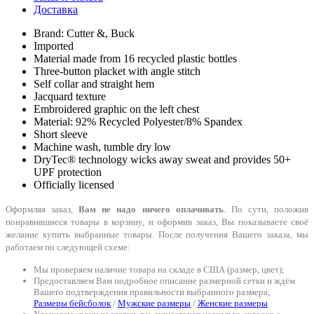
Доставка
Brand: Cutter &, Buck
Imported
Material made from 16 recycled plastic bottles
Three-button placket with angle stitch
Self collar and straight hem
Jacquard texture
Embroidered graphic on the left chest
Material: 92% Recycled Polyester/8% Spandex
Short sleeve
Machine wash, tumble dry low
DryTec® technology wicks away sweat and provides 50+
UPF protection
Officially licensed
Оформляя заказ,
Вам не надо ничего оплачивать
. По сути, положив
понравившиеся товары в корзину, и оформив заказ, Вы показываете своё
желание купить выбранные товары. После получения Вашего заказа, мы
работаем по следующей схеме:
Мы проверяем наличие товара на складе в США (размер, цвет);
Предоставляем Вам подробное описание размерной сетки и ждём
Вашего подтверждения правильности выбранного размера;
Размеры бейсболок
/
Мужские размеры
/
Женские размеры