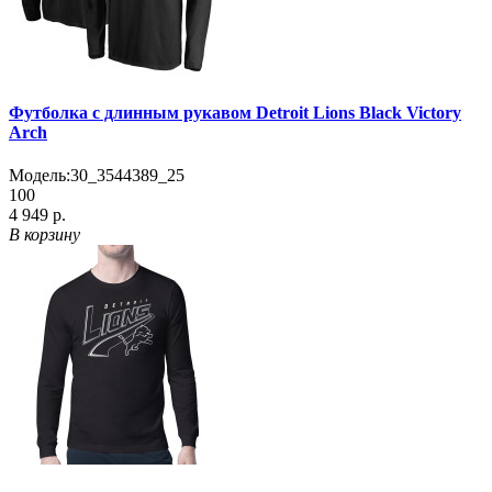
Футболка с длинным рукавом Detroit Lions Black Victory
Arch
Модель:
30_3544389_25
100
4 949 р.
В корзину