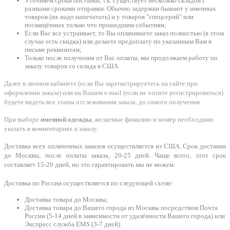
Уточняем сроки поставки, т.к. существует несколько складов с
разными сроками отправки. Обычно задержки бывают у именных
товаров (их надо напечатать) и у товаров "спецсерий" или
посвящённых только что прошедшим событиям;
Если Вас все устраивает, то Вы оплачиваете заказ полностью (в этом
случае есть скидка) или делаете предоплату по указанным Вам в
письме реквизитам;
Только после получения от Вас оплаты, мы продолжаем работу по
заказу товаров со склада в США.
Далее в личном кабинете (если Вы зарегистрируетесь на сайте при
оформлении заказа) или на Вашем e-mail (если не хотите регистрироваться)
будете видеть все этапы отслеживания заказа, до самого получения.
При выборе
именной одежды
, желаемые фамилию и номер необходимо
указать в комментариях к заказу.
Доставка всех оплаченных заказов осуществляется из США. Срок доставки
до Москвы, после оплаты заказа, 20-25 дней. Чаще всего, этот срок
составляет 15-20 дней, но это гарантировать мы не можем.
Доставка по России осуществляется по следующей схеме:
Доставка товара до Москвы;
Доставка товара до Вашего города из Москвы посредством Почта
России (5-14 дней в зависимости от удалённости Вашего города) или
Экспресс служба EMS (3-7 дней).