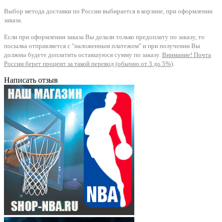
Выбор метода доставки по России выбирается в корзине, при оформлении
заказа.
Если при оформлении заказа Вы делали только предоплату по заказу, то
посылка отправляется с "наложенным платежом" и при получении Вы
должны будете доплатить оставшуюся сумму по заказу.
Внимание! Почта
России берет процент за такой перевод (обычно от 3 до 5%)
.
Написать отзыв