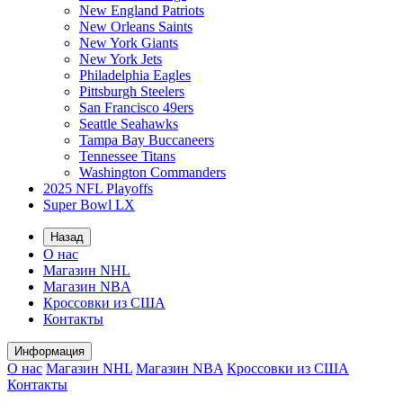
New England Patriots
New Orleans Saints
New York Giants
New York Jets
Philadelphia Eagles
Pittsburgh Steelers
San Francisco 49ers
Seattle Seahawks
Tampa Bay Buccaneers
Tennessee Titans
Washington Commanders
2025 NFL Playoffs
Super Bowl LX
Назад
О нас
Магазин NHL
Магазин NBA
Кроссовки из США
Контакты
Информация
О нас
Магазин NHL
Магазин NBA
Кроссовки из США
Контакты