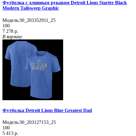
Футболка с длинным рукавом Detroit Lions Starter Black
Modern Tailsweep Graphic
Модель:
30_203352911_25
100
7 278 р.
В корзину
Футболка Detroit Lions Blue Greatest Dad
Модель:
30_203127153_25
100
5 413 р.