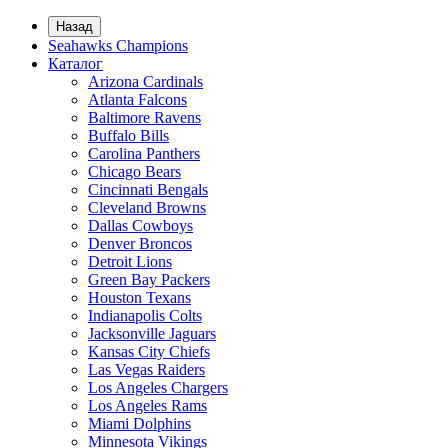
Назад
Seahawks Champions
Каталог
Arizona Cardinals
Atlanta Falcons
Baltimore Ravens
Buffalo Bills
Carolina Panthers
Chicago Bears
Cincinnati Bengals
Cleveland Browns
Dallas Cowboys
Denver Broncos
Detroit Lions
Green Bay Packers
Houston Texans
Indianapolis Colts
Jacksonville Jaguars
Kansas City Chiefs
Las Vegas Raiders
Los Angeles Chargers
Los Angeles Rams
Miami Dolphins
Minnesota Vikings