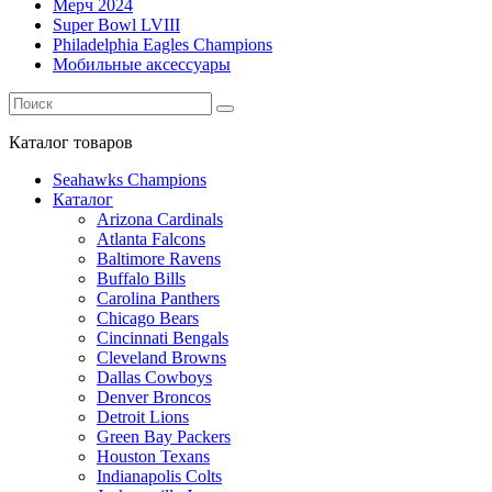
Мерч 2024
Super Bowl LVIII
Philadelphia Eagles Champions
Мобильные аксессуары
Каталог
товаров
Seahawks Champions
Каталог
Arizona Cardinals
Atlanta Falcons
Baltimore Ravens
Buffalo Bills
Carolina Panthers
Chicago Bears
Cincinnati Bengals
Cleveland Browns
Dallas Cowboys
Denver Broncos
Detroit Lions
Green Bay Packers
Houston Texans
Indianapolis Colts