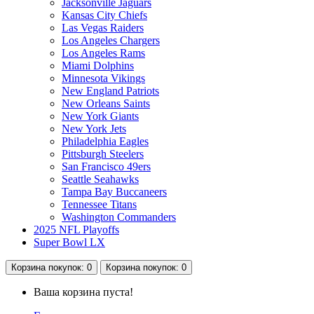
Jacksonville Jaguars
Kansas City Chiefs
Las Vegas Raiders
Los Angeles Chargers
Los Angeles Rams
Miami Dolphins
Minnesota Vikings
New England Patriots
New Orleans Saints
New York Giants
New York Jets
Philadelphia Eagles
Pittsburgh Steelers
San Francisco 49ers
Seattle Seahawks
Tampa Bay Buccaneers
Tennessee Titans
Washington Commanders
2025 NFL Playoffs
Super Bowl LX
Корзина
покупок
: 0
Корзина
покупок
: 0
Ваша корзина пуста!