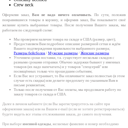
Crew neck
Оформляя заказ,
Вам не надо ничего оплачивать
. По сути, положив
понравившиеся товары в корзину, и оформив заказ, Вы показываете своё
желание купить выбранные товары. После получения Вашего заказа, мы
работаем по следующей схеме:
Мы проверяем наличие товара на складе в США (размер, цвет);
Предоставляем Вам подробное описание размерной сетки и ждём
Вашего подтверждения правильности выбранного размера;
Размеры бейсболок
/
Мужские размеры
/
Женские размеры
Уточняем сроки поставки, т.к. существует несколько складов с
разными сроками отправки. Обычно задержки бывают у именных
товаров (их надо напечатать) и у товаров "спецсерий" или
посвящённых только что прошедшим событиям;
Если Вас все устраивает, то Вы оплачиваете заказ полностью (в этом
случае есть скидка) или делаете предоплату по указанным Вам в
письме реквизитам;
Только после получения от Вас оплаты, мы продолжаем работу по
заказу товаров со склада в США.
Далее в личном кабинете (если Вы зарегистрируетесь на сайте при
оформлении заказа) или на Вашем e-mail (если не хотите регистрироваться)
будете видеть все этапы отслеживания заказа, до самого получения.
При выборе
именной одежды
, желаемые фамилию и номер необходимо