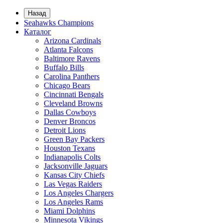
Назад
Seahawks Champions
Каталог
Arizona Cardinals
Atlanta Falcons
Baltimore Ravens
Buffalo Bills
Carolina Panthers
Chicago Bears
Cincinnati Bengals
Cleveland Browns
Dallas Cowboys
Denver Broncos
Detroit Lions
Green Bay Packers
Houston Texans
Indianapolis Colts
Jacksonville Jaguars
Kansas City Chiefs
Las Vegas Raiders
Los Angeles Chargers
Los Angeles Rams
Miami Dolphins
Minnesota Vikings