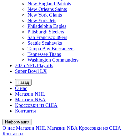
New England Patriots
New Orleans Saints
New York Giants
New York Jets
Philadelphia Eagles
Pittsburgh Steelers
San Francisco 49ers
Seattle Seahawks
Tampa Bay Buccaneers
Tennessee Titans
Washington Commanders
2025 NFL Playoffs
Super Bowl LX
Назад
О нас
Магазин NHL
Магазин NBA
Кроссовки из США
Контакты
Информация
О нас
Магазин NHL
Магазин NBA
Кроссовки из США
Контакты