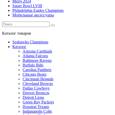
Мерч 2024
Super Bowl LVIII
Philadelphia Eagles Champions
Мобильные аксессуары
Каталог
товаров
Seahawks Champions
Каталог
Arizona Cardinals
Atlanta Falcons
Baltimore Ravens
Buffalo Bills
Carolina Panthers
Chicago Bears
Cincinnati Bengals
Cleveland Browns
Dallas Cowboys
Denver Broncos
Detroit Lions
Green Bay Packers
Houston Texans
Indianapolis Colts