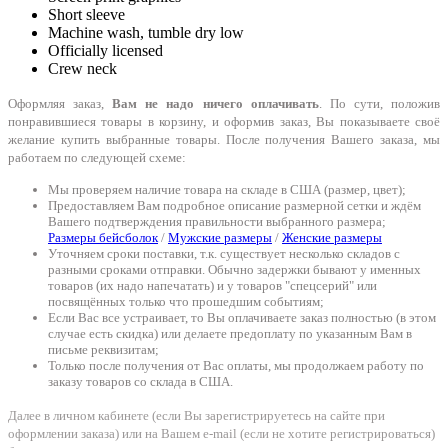
Short sleeve
Machine wash, tumble dry low
Officially licensed
Crew neck
Оформляя заказ,
Вам не надо ничего оплачивать
. По сути, положив
понравившиеся товары в корзину, и оформив заказ, Вы показываете своё
желание купить выбранные товары. После получения Вашего заказа, мы
работаем по следующей схеме:
Мы проверяем наличие товара на складе в США (размер, цвет);
Предоставляем Вам подробное описание размерной сетки и ждём
Вашего подтверждения правильности выбранного размера;
Размеры бейсболок
/
Мужские размеры
/
Женские размеры
Уточняем сроки поставки, т.к. существует несколько складов с
разными сроками отправки. Обычно задержки бывают у именных
товаров (их надо напечатать) и у товаров "спецсерий" или
посвящённых только что прошедшим событиям;
Если Вас все устраивает, то Вы оплачиваете заказ полностью (в этом
случае есть скидка) или делаете предоплату по указанным Вам в
письме реквизитам;
Только после получения от Вас оплаты, мы продолжаем работу по
заказу товаров со склада в США.
Далее в личном кабинете (если Вы зарегистрируетесь на сайте при
оформлении заказа) или на Вашем e-mail (если не хотите регистрироваться)