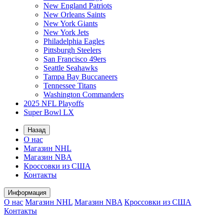
New England Patriots
New Orleans Saints
New York Giants
New York Jets
Philadelphia Eagles
Pittsburgh Steelers
San Francisco 49ers
Seattle Seahawks
Tampa Bay Buccaneers
Tennessee Titans
Washington Commanders
2025 NFL Playoffs
Super Bowl LX
Назад
О нас
Магазин NHL
Магазин NBA
Кроссовки из США
Контакты
Информация
О нас
Магазин NHL
Магазин NBA
Кроссовки из США
Контакты