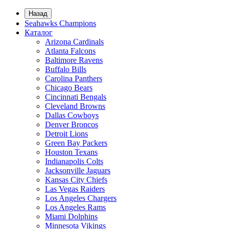
Назад
Seahawks Champions
Каталог
Arizona Cardinals
Atlanta Falcons
Baltimore Ravens
Buffalo Bills
Carolina Panthers
Chicago Bears
Cincinnati Bengals
Cleveland Browns
Dallas Cowboys
Denver Broncos
Detroit Lions
Green Bay Packers
Houston Texans
Indianapolis Colts
Jacksonville Jaguars
Kansas City Chiefs
Las Vegas Raiders
Los Angeles Chargers
Los Angeles Rams
Miami Dolphins
Minnesota Vikings