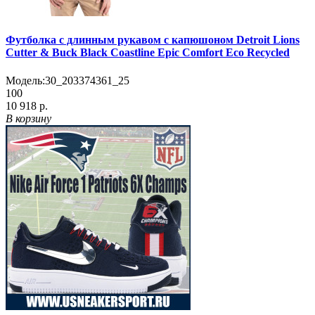
Футболка с длинным рукавом с капюшоном Detroit Lions
Cutter & Buck Black Coastline Epic Comfort Eco Recycled
Модель:
30_203374361_25
100
10 918 р.
В корзину