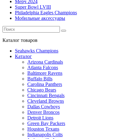
Мерч 2024
Super Bowl LVIII
Philadelphia Eagles Champions
Мобильные аксессуары
Каталог
товаров
Seahawks Champions
Каталог
Arizona Cardinals
Atlanta Falcons
Baltimore Ravens
Buffalo Bills
Carolina Panthers
Chicago Bears
Cincinnati Bengals
Cleveland Browns
Dallas Cowboys
Denver Broncos
Detroit Lions
Green Bay Packers
Houston Texans
Indianapolis Colts