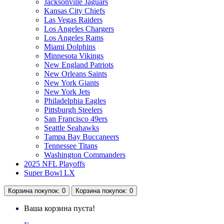
Jacksonville Jaguars
Kansas City Chiefs
Las Vegas Raiders
Los Angeles Chargers
Los Angeles Rams
Miami Dolphins
Minnesota Vikings
New England Patriots
New Orleans Saints
New York Giants
New York Jets
Philadelphia Eagles
Pittsburgh Steelers
San Francisco 49ers
Seattle Seahawks
Tampa Bay Buccaneers
Tennessee Titans
Washington Commanders
2025 NFL Playoffs
Super Bowl LX
Корзина
покупок
: 0
Корзина
покупок
: 0
Ваша корзина пуста!