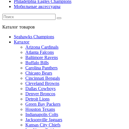
Philadelphia Eagles Champions
Мобильные аксессуары
Каталог
товаров
Seahawks Champions
Каталог
Arizona Cardinals
Atlanta Falcons
Baltimore Ravens
Buffalo Bills
Carolina Panthers
Chicago Bears
Cincinnati Bengals
Cleveland Browns
Dallas Cowboys
Denver Broncos
Detroit Lions
Green Bay Packers
Houston Texans
Indianapolis Colts
Jacksonville Jaguars
Kansas City Chiefs