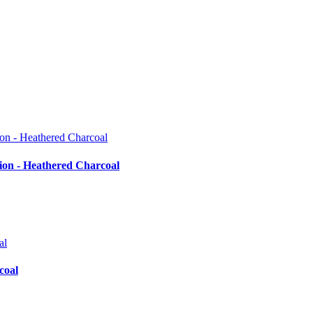
on - Heathered Charcoal
coal