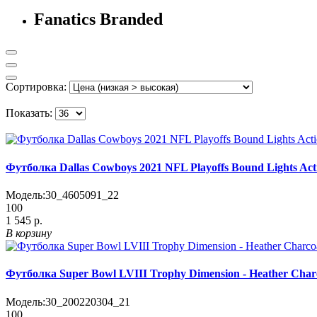
Fanatics Branded
Сортировка:
Показать:
Футболка Dallas Cowboys 2021 NFL Playoffs Bound Lights Acti
Модель:
30_4605091_22
100
1 545 р.
В корзину
Футболка Super Bowl LVIII Trophy Dimension - Heather Char
Модель:
30_200220304_21
100