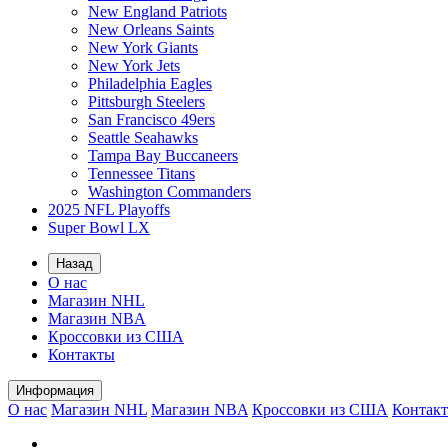
New England Patriots
New Orleans Saints
New York Giants
New York Jets
Philadelphia Eagles
Pittsburgh Steelers
San Francisco 49ers
Seattle Seahawks
Tampa Bay Buccaneers
Tennessee Titans
Washington Commanders
2025 NFL Playoffs
Super Bowl LX
Назад
О нас
Магазин NHL
Магазин NBA
Кроссовки из США
Контакты
Информация
О нас
Магазин NHL
Магазин NBA
Кроссовки из США
Контак