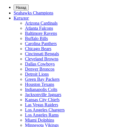
Назад
Seahawks Champions
Каталог
Arizona Cardinals
Atlanta Falcons
Baltimore Ravens
Buffalo Bills
Carolina Panthers
Chicago Bears
Cincinnati Bengals
Cleveland Browns
Dallas Cowboys
Denver Broncos
Detroit Lions
Green Bay Packers
Houston Texans
Indianapolis Colts
Jacksonville Jaguars
Kansas City Chiefs
Las Vegas Raiders
Los Angeles Chargers
Los Angeles Rams
Miami Dolphins
Minnesota Vikings