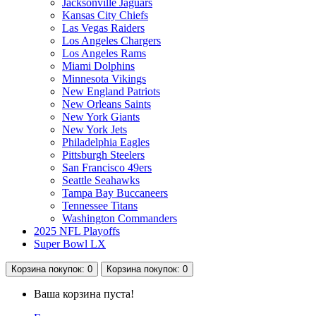
Jacksonville Jaguars
Kansas City Chiefs
Las Vegas Raiders
Los Angeles Chargers
Los Angeles Rams
Miami Dolphins
Minnesota Vikings
New England Patriots
New Orleans Saints
New York Giants
New York Jets
Philadelphia Eagles
Pittsburgh Steelers
San Francisco 49ers
Seattle Seahawks
Tampa Bay Buccaneers
Tennessee Titans
Washington Commanders
2025 NFL Playoffs
Super Bowl LX
Корзина
покупок
: 0
Корзина
покупок
: 0
Ваша корзина пуста!