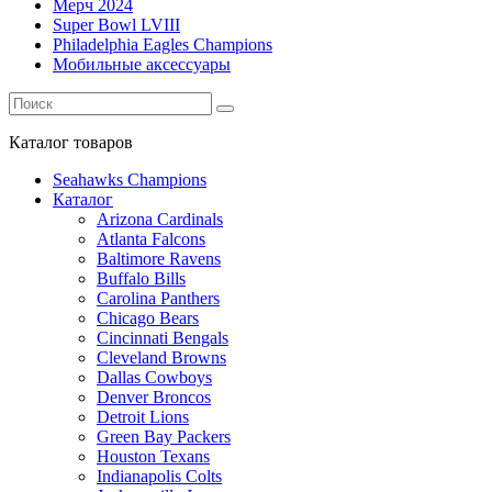
Мерч 2024
Super Bowl LVIII
Philadelphia Eagles Champions
Мобильные аксессуары
Каталог
товаров
Seahawks Champions
Каталог
Arizona Cardinals
Atlanta Falcons
Baltimore Ravens
Buffalo Bills
Carolina Panthers
Chicago Bears
Cincinnati Bengals
Cleveland Browns
Dallas Cowboys
Denver Broncos
Detroit Lions
Green Bay Packers
Houston Texans
Indianapolis Colts