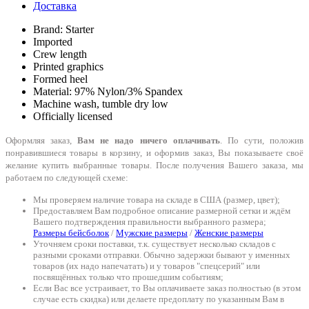
Доставка
Brand: Starter
Imported
Crew length
Printed graphics
Formed heel
Material: 97% Nylon/3% Spandex
Machine wash, tumble dry low
Officially licensed
Оформляя заказ,
Вам не надо ничего оплачивать
. По сути, положив
понравившиеся товары в корзину, и оформив заказ, Вы показываете своё
желание купить выбранные товары. После получения Вашего заказа, мы
работаем по следующей схеме:
Мы проверяем наличие товара на складе в США (размер, цвет);
Предоставляем Вам подробное описание размерной сетки и ждём
Вашего подтверждения правильности выбранного размера;
Размеры бейсболок
/
Мужские размеры
/
Женские размеры
Уточняем сроки поставки, т.к. существует несколько складов с
разными сроками отправки. Обычно задержки бывают у именных
товаров (их надо напечатать) и у товаров "спецсерий" или
посвящённых только что прошедшим событиям;
Если Вас все устраивает, то Вы оплачиваете заказ полностью (в этом
случае есть скидка) или делаете предоплату по указанным Вам в