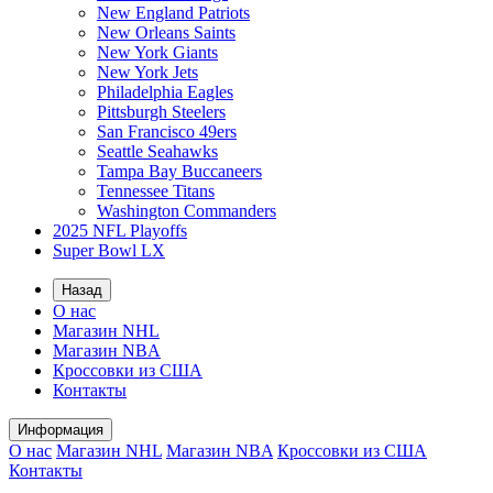
New England Patriots
New Orleans Saints
New York Giants
New York Jets
Philadelphia Eagles
Pittsburgh Steelers
San Francisco 49ers
Seattle Seahawks
Tampa Bay Buccaneers
Tennessee Titans
Washington Commanders
2025 NFL Playoffs
Super Bowl LX
Назад
О нас
Магазин NHL
Магазин NBA
Кроссовки из США
Контакты
Информация
О нас
Магазин NHL
Магазин NBA
Кроссовки из США
Контакты