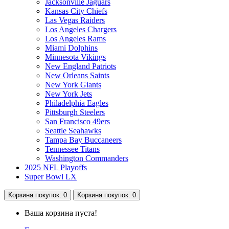
Jacksonville Jaguars
Kansas City Chiefs
Las Vegas Raiders
Los Angeles Chargers
Los Angeles Rams
Miami Dolphins
Minnesota Vikings
New England Patriots
New Orleans Saints
New York Giants
New York Jets
Philadelphia Eagles
Pittsburgh Steelers
San Francisco 49ers
Seattle Seahawks
Tampa Bay Buccaneers
Tennessee Titans
Washington Commanders
2025 NFL Playoffs
Super Bowl LX
Корзина
покупок
: 0
Корзина
покупок
: 0
Ваша корзина пуста!