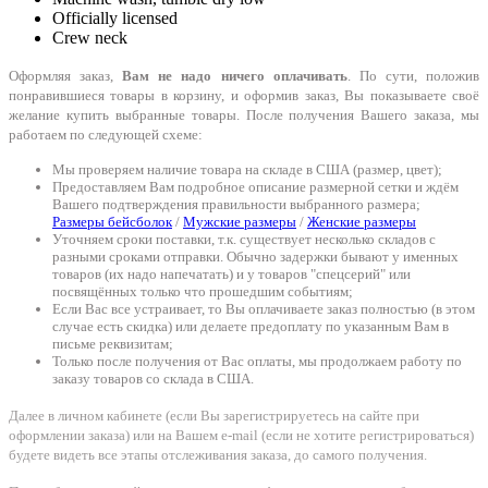
Officially licensed
Crew neck
Оформляя заказ,
Вам не надо ничего оплачивать
. По сути, положив
понравившиеся товары в корзину, и оформив заказ, Вы показываете своё
желание купить выбранные товары. После получения Вашего заказа, мы
работаем по следующей схеме:
Мы проверяем наличие товара на складе в США (размер, цвет);
Предоставляем Вам подробное описание размерной сетки и ждём
Вашего подтверждения правильности выбранного размера;
Размеры бейсболок
/
Мужские размеры
/
Женские размеры
Уточняем сроки поставки, т.к. существует несколько складов с
разными сроками отправки. Обычно задержки бывают у именных
товаров (их надо напечатать) и у товаров "спецсерий" или
посвящённых только что прошедшим событиям;
Если Вас все устраивает, то Вы оплачиваете заказ полностью (в этом
случае есть скидка) или делаете предоплату по указанным Вам в
письме реквизитам;
Только после получения от Вас оплаты, мы продолжаем работу по
заказу товаров со склада в США.
Далее в личном кабинете (если Вы зарегистрируетесь на сайте при
оформлении заказа) или на Вашем e-mail (если не хотите регистрироваться)
будете видеть все этапы отслеживания заказа, до самого получения.