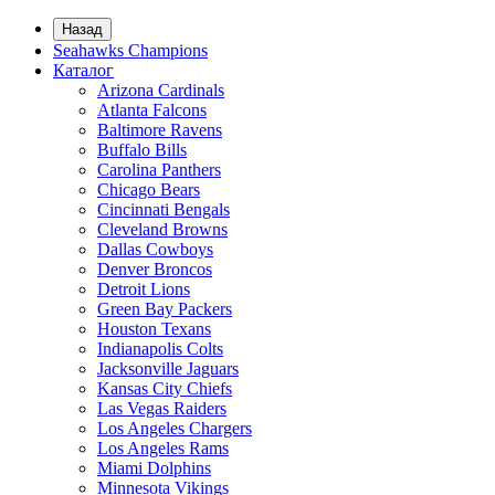
Назад
Seahawks Champions
Каталог
Arizona Cardinals
Atlanta Falcons
Baltimore Ravens
Buffalo Bills
Carolina Panthers
Chicago Bears
Cincinnati Bengals
Cleveland Browns
Dallas Cowboys
Denver Broncos
Detroit Lions
Green Bay Packers
Houston Texans
Indianapolis Colts
Jacksonville Jaguars
Kansas City Chiefs
Las Vegas Raiders
Los Angeles Chargers
Los Angeles Rams
Miami Dolphins
Minnesota Vikings