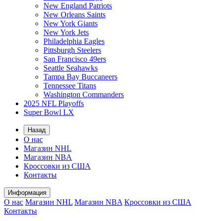
New England Patriots
New Orleans Saints
New York Giants
New York Jets
Philadelphia Eagles
Pittsburgh Steelers
San Francisco 49ers
Seattle Seahawks
Tampa Bay Buccaneers
Tennessee Titans
Washington Commanders
2025 NFL Playoffs
Super Bowl LX
Назад
О нас
Магазин NHL
Магазин NBA
Кроссовки из США
Контакты
Информация
О нас
Магазин NHL
Магазин NBA
Кроссовки из США
Контакты