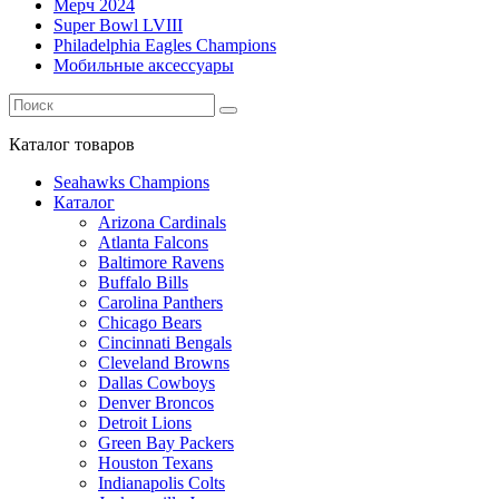
Мерч 2024
Super Bowl LVIII
Philadelphia Eagles Champions
Мобильные аксессуары
Каталог
товаров
Seahawks Champions
Каталог
Arizona Cardinals
Atlanta Falcons
Baltimore Ravens
Buffalo Bills
Carolina Panthers
Chicago Bears
Cincinnati Bengals
Cleveland Browns
Dallas Cowboys
Denver Broncos
Detroit Lions
Green Bay Packers
Houston Texans
Indianapolis Colts