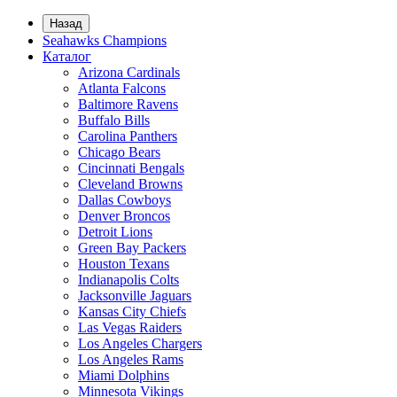
Назад
Seahawks Champions
Каталог
Arizona Cardinals
Atlanta Falcons
Baltimore Ravens
Buffalo Bills
Carolina Panthers
Chicago Bears
Cincinnati Bengals
Cleveland Browns
Dallas Cowboys
Denver Broncos
Detroit Lions
Green Bay Packers
Houston Texans
Indianapolis Colts
Jacksonville Jaguars
Kansas City Chiefs
Las Vegas Raiders
Los Angeles Chargers
Los Angeles Rams
Miami Dolphins
Minnesota Vikings