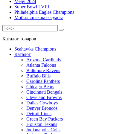
Мерч 2024
Super Bowl LVIII
Philadelphia Eagles Champions
Мобильные аксессуары
Каталог
товаров
Seahawks Champions
Каталог
Arizona Cardinals
Atlanta Falcons
Baltimore Ravens
Buffalo Bills
Carolina Panthers
Chicago Bears
Cincinnati Bengals
Cleveland Browns
Dallas Cowboys
Denver Broncos
Detroit Lions
Green Bay Packers
Houston Texans
Indianapolis Colts