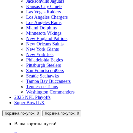
Jacksonville Jaguars
Kansas City Chiefs
Las Vegas Raiders
Los Angeles Chargers
Los Angeles Rams
Miami Dolphins
Minnesota Vikings
New England Patriots
New Orleans Saints
New York Giants
New York Jets
Philadelphia Eagles
Pittsburgh Steelers
San Francisco 49ers
Seattle Seahawks
Tampa Bay Buccaneers
Tennessee Titans
Washington Commanders
2025 NFL Playoffs
Super Bowl LX
Корзина
покупок
: 0
Корзина
покупок
: 0
Ваша корзина пуста!