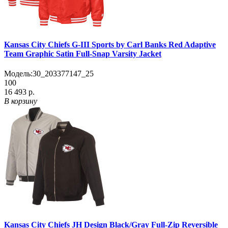
Kansas City Chiefs G-III Sports by Carl Banks Red Adaptive
Team Graphic Satin Full-Snap Varsity Jacket
Модель:
30_203377147_25
100
16 493 р.
В корзину
Kansas City Chiefs JH Design Black/Gray Full-Zip Reversible