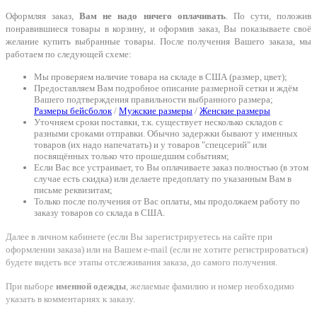
Оформляя заказ,
Вам не надо ничего оплачивать
. По сути, положив
понравившиеся товары в корзину, и оформив заказ, Вы показываете своё
желание купить выбранные товары. После получения Вашего заказа, мы
работаем по следующей схеме:
Мы проверяем наличие товара на складе в США (размер, цвет);
Предоставляем Вам подробное описание размерной сетки и ждём
Вашего подтверждения правильности выбранного размера;
Размеры бейсболок
/
Мужские размеры
/
Женские размеры
Уточняем сроки поставки, т.к. существует несколько складов с
разными сроками отправки. Обычно задержки бывают у именных
товаров (их надо напечатать) и у товаров "спецсерий" или
посвящённых только что прошедшим событиям;
Если Вас все устраивает, то Вы оплачиваете заказ полностью (в этом
случае есть скидка) или делаете предоплату по указанным Вам в
письме реквизитам;
Только после получения от Вас оплаты, мы продолжаем работу по
заказу товаров со склада в США.
Далее в личном кабинете (если Вы зарегистрируетесь на сайте при
оформлении заказа) или на Вашем e-mail (если не хотите регистрироваться)
будете видеть все этапы отслеживания заказа, до самого получения.
При выборе
именной одежды
, желаемые фамилию и номер необходимо
указать в комментариях к заказу.