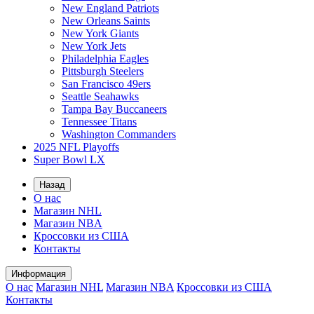
New England Patriots
New Orleans Saints
New York Giants
New York Jets
Philadelphia Eagles
Pittsburgh Steelers
San Francisco 49ers
Seattle Seahawks
Tampa Bay Buccaneers
Tennessee Titans
Washington Commanders
2025 NFL Playoffs
Super Bowl LX
Назад
О нас
Магазин NHL
Магазин NBA
Кроссовки из США
Контакты
Информация
О нас
Магазин NHL
Магазин NBA
Кроссовки из США
Контакты