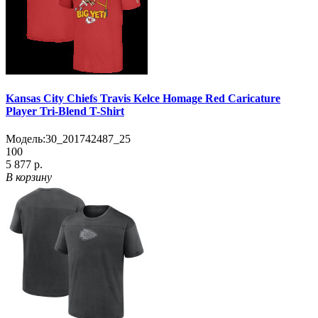
Kansas City Chiefs Travis Kelce Homage Red Caricature
Player Tri-Blend T-Shirt
Модель:
30_201742487_25
100
5 877 р.
В корзину