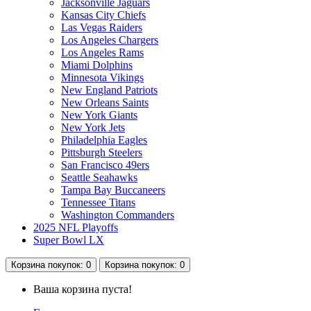
Jacksonville Jaguars
Kansas City Chiefs
Las Vegas Raiders
Los Angeles Chargers
Los Angeles Rams
Miami Dolphins
Minnesota Vikings
New England Patriots
New Orleans Saints
New York Giants
New York Jets
Philadelphia Eagles
Pittsburgh Steelers
San Francisco 49ers
Seattle Seahawks
Tampa Bay Buccaneers
Tennessee Titans
Washington Commanders
2025 NFL Playoffs
Super Bowl LX
Корзина
покупок
: 0
Корзина
покупок
: 0
Ваша корзина пуста!