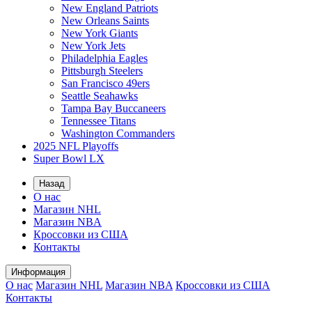
New England Patriots
New Orleans Saints
New York Giants
New York Jets
Philadelphia Eagles
Pittsburgh Steelers
San Francisco 49ers
Seattle Seahawks
Tampa Bay Buccaneers
Tennessee Titans
Washington Commanders
2025 NFL Playoffs
Super Bowl LX
Назад
О нас
Магазин NHL
Магазин NBA
Кроссовки из США
Контакты
Информация
О нас
Магазин NHL
Магазин NBA
Кроссовки из США
Контакты