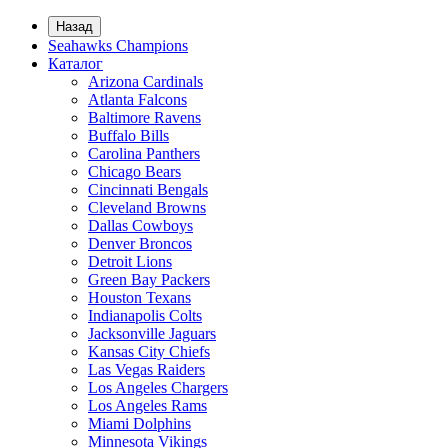
Назад
Seahawks Champions
Каталог
Arizona Cardinals
Atlanta Falcons
Baltimore Ravens
Buffalo Bills
Carolina Panthers
Chicago Bears
Cincinnati Bengals
Cleveland Browns
Dallas Cowboys
Denver Broncos
Detroit Lions
Green Bay Packers
Houston Texans
Indianapolis Colts
Jacksonville Jaguars
Kansas City Chiefs
Las Vegas Raiders
Los Angeles Chargers
Los Angeles Rams
Miami Dolphins
Minnesota Vikings