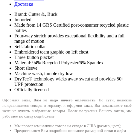
Доставка
Brand: Cutter &, Buck
Imported
Made from 14 GRS Certified post-consumer recycled plastic
bottles
Four-way stretch provides exceptional flexibility and a full
range of motion
Self-fabric collar
Embroidered team graphic on left chest
Three-button placket
Material: 94% Recycled Polyester/6% Spandex
Short sleeve
Machine wash, tumble dry low
DryTec® technology wicks away sweat and provides 50+
UPF protection
Officially licensed
Оформляя заказ,
Вам не надо ничего оплачивать
. По сути, положив
понравившиеся товары в корзину, и оформив заказ, Вы показываете своё
желание купить выбранные товары. После получения Вашего заказа, мы
работаем по следующей схеме:
Мы проверяем наличие товара на складе в США (размер, цвет);
Предоставляем Вам подробное описание размерной сетки и ждём