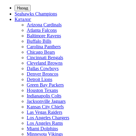
Назад
Seahawks Champions
Каталог
Arizona Cardinals
Atlanta Falcons
Baltimore Ravens
Buffalo Bills
Carolina Panthers
Chicago Bears
Cincinnati Bengals
Cleveland Browns
Dallas Cowboys
Denver Broncos
Detroit Lions
Green Bay Packers
Houston Texans
Indianapolis Colts
Jacksonville Jaguars
Kansas City Chiefs
Las Vegas Raiders
Los Angeles Chargers
Los Angeles Rams
Miami Dolphins
Minnesota Vikings