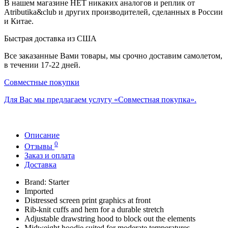
В нашем магазине НЕТ никаких аналогов и реплик от
Atributika&club и других производителей, сделанных в России
и Китае.
Быстрая доставка из США
Все заказанные Вами товары, мы срочно доставим самолетом,
в течении 17-22 дней.
Совместные покупки
Для Вас мы предлагаем услугу «Совместная покупка».
Описание
0
Отзывы
Заказ и оплата
Доставка
Brand: Starter
Imported
Distressed screen print graphics at front
Rib-knit cuffs and hem for a durable stretch
Adjustable drawstring hood to block out the elements
Midweight hoodie suited for moderate temperatures