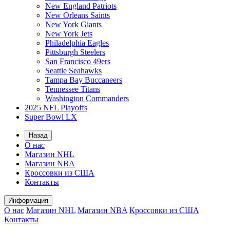
New England Patriots
New Orleans Saints
New York Giants
New York Jets
Philadelphia Eagles
Pittsburgh Steelers
San Francisco 49ers
Seattle Seahawks
Tampa Bay Buccaneers
Tennessee Titans
Washington Commanders
2025 NFL Playoffs
Super Bowl LX
Назад
О нас
Магазин NHL
Магазин NBA
Кроссовки из США
Контакты
Информация
О нас
Магазин NHL
Магазин NBA
Кроссовки из США
Контакты