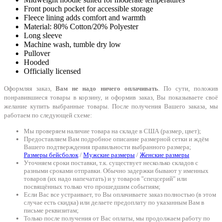
Front pouch pocket for accessible storage
Fleece lining adds comfort and warmth
Material: 80% Cotton/20% Polyester
Long sleeve
Machine wash, tumble dry low
Pullover
Hooded
Officially licensed
Оформляя заказ,
Вам не надо ничего оплачивать
. По сути, положив
понравившиеся товары в корзину, и оформив заказ, Вы показываете своё
желание купить выбранные товары. После получения Вашего заказа, мы
работаем по следующей схеме:
Мы проверяем наличие товара на складе в США (размер, цвет);
Предоставляем Вам подробное описание размерной сетки и ждём
Вашего подтверждения правильности выбранного размера;
Размеры бейсболок
/
Мужские размеры
/
Женские размеры
Уточняем сроки поставки, т.к. существует несколько складов с
разными сроками отправки. Обычно задержки бывают у именных
товаров (их надо напечатать) и у товаров "спецсерий" или
посвящённых только что прошедшим событиям;
Если Вас все устраивает, то Вы оплачиваете заказ полностью (в этом
случае есть скидка) или делаете предоплату по указанным Вам в
письме реквизитам;
Только после получения от Вас оплаты, мы продолжаем работу по