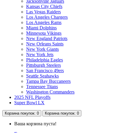
Jacksonville Jaguars
Kansas City Chiefs
Las Vegas Raiders
Los Angeles Chargers
Los Angeles Rams
Miami Dolphins
Minnesota Vikings
New England Patriots
New Orleans Saints
New York Giants
New York Jets
Philadelphia Eagles
Pittsburgh Steelers
San Francisco 49ers
Seattle Seahawks
Tampa Bay Buccaneers
Tennessee Titans
Washington Commanders
2025 NFL Playoffs
Super Bowl LX
Корзина
покупок
: 0
Корзина
покупок
: 0
Ваша корзина пуста!