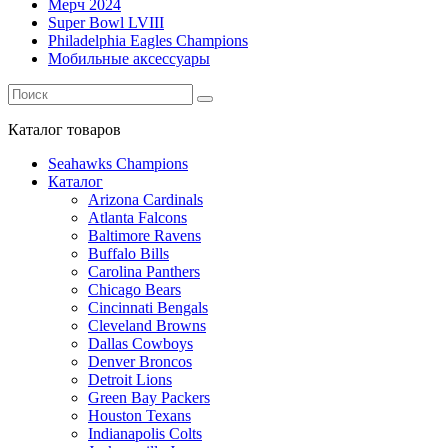
Мерч 2024
Super Bowl LVIII
Philadelphia Eagles Champions
Мобильные аксессуары
Каталог
товаров
Seahawks Champions
Каталог
Arizona Cardinals
Atlanta Falcons
Baltimore Ravens
Buffalo Bills
Carolina Panthers
Chicago Bears
Cincinnati Bengals
Cleveland Browns
Dallas Cowboys
Denver Broncos
Detroit Lions
Green Bay Packers
Houston Texans
Indianapolis Colts