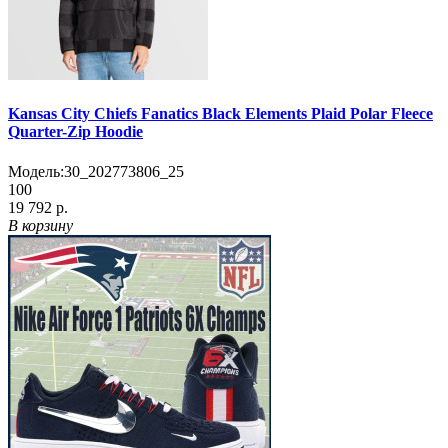
Kansas City Chiefs Fanatics Black Elements Plaid Polar Fleece
Quarter-Zip Hoodie
Модель:
30_202773806_25
100
19 792 р.
В корзину