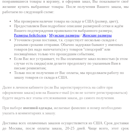
понравившиеся товары в корзину, и оформив заказ, Вы показываете своё
желание купить выбранные товары. После получения Вашего заказа, мы
работаем по следующей схеме:
Мы проверяем наличие товара на складе в США (размер, цвет);
Предоставляем Вам подробное описание размерной сетки и ждём
Вашего подтверждения правильности выбранного размера;
Размеры бейсболок
/
Мужские размеры
/
Женские размеры
Уточняем сроки поставки, т.к. существует несколько складов с
разными сроками отправки. Обычно задержки бывают у именных
товаров (их надо напечатать) и у товаров "спецсерий" или
посвящённых только что прошедшим событиям;
Если Вас все устраивает, то Вы оплачиваете заказ полностью (в этом
случае есть скидка) или делаете предоплату по указанным Вам в
письме реквизитам;
Только после получения от Вас оплаты, мы продолжаем работу по
заказу товаров со склада в США.
Далее в личном кабинете (если Вы зарегистрируетесь на сайте при
оформлении заказа) или на Вашем e-mail (если не хотите регистрироваться)
будете видеть все этапы отслеживания заказа, до самого получения.
При выборе
именной одежды
, желаемые фамилию и номер необходимо
указать в комментариях к заказу.
Доставка всех оплаченных заказов осуществляется из США. Срок доставки
до Москвы, после оплаты заказа, 20-25 дней. Чаще всего, этот срок