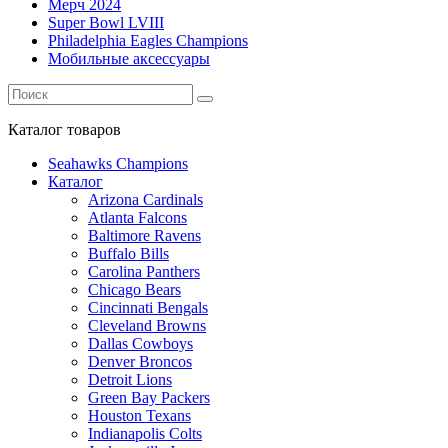
Мерч 2024
Super Bowl LVIII
Philadelphia Eagles Champions
Мобильные аксессуары
Каталог
товаров
Seahawks Champions
Каталог
Arizona Cardinals
Atlanta Falcons
Baltimore Ravens
Buffalo Bills
Carolina Panthers
Chicago Bears
Cincinnati Bengals
Cleveland Browns
Dallas Cowboys
Denver Broncos
Detroit Lions
Green Bay Packers
Houston Texans
Indianapolis Colts