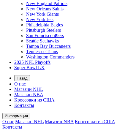
New England Patriots
New Orleans Saints
New York Giants
New York Jets
Philadelphia Eagles
Pittsburgh Steelers
San Francisco 49ers
Seattle Seahawks
Tampa Bay Buccaneers
Tennessee Titans
Washington Commanders
2025 NFL Playoffs
Super Bowl LX
Назад
О нас
Магазин NHL
Магазин NBA
Кроссовки из США
Контакты
Информация
О нас
Магазин NHL
Магазин NBA
Кроссовки из США
Контакты