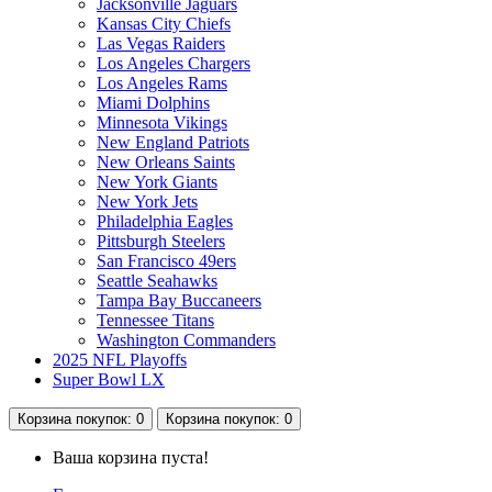
Jacksonville Jaguars
Kansas City Chiefs
Las Vegas Raiders
Los Angeles Chargers
Los Angeles Rams
Miami Dolphins
Minnesota Vikings
New England Patriots
New Orleans Saints
New York Giants
New York Jets
Philadelphia Eagles
Pittsburgh Steelers
San Francisco 49ers
Seattle Seahawks
Tampa Bay Buccaneers
Tennessee Titans
Washington Commanders
2025 NFL Playoffs
Super Bowl LX
Корзина
покупок
: 0
Корзина
покупок
: 0
Ваша корзина пуста!