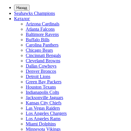
Назад
Seahawks Champions
Каталог
Arizona Cardinals
Atlanta Falcons
Baltimore Ravens
Buffalo Bills
Carolina Panthers
Chicago Bears
Cincinnati Bengals
Cleveland Browns
Dallas Cowboys
Denver Broncos
Detroit Lions
Green Bay Packers
Houston Texans
Indianapolis Colts
Jacksonville Jaguars
Kansas City Chiefs
Las Vegas Raiders
Los Angeles Chargers
Los Angeles Rams
Miami Dolphins
Minnesota Vikings