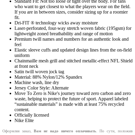
Standard Fit: Not too loose or tight over the body. For fans
who want to get closest to what the players wear on the field.
If you are in between sizes, consider sizing up for a roomier
fit.
Dri-FIT ® technology wicks away moisture
Laser-perforated, four-way stretch woven fabric (195gsm) for
lightweight zoned breathability and range of motion
Premium twill names and numbers for an authentic look and
feel
Elastic sleeve cuffs and updated design lines from the on-field
uniform
Chainmaille mesh grill and stitched metallic-effect NFL Shield
at front neck
Satin twill woven jock tag
Material: 88% Nylon/12% Spandex
Machine wash, line dry
Jersey Color Style: Alternate
Move To Zero is Nike's journey toward zero carbon and zero
waste, helping to protect the future of sport. Apparel labeled
“sustainable materials” is made with at least 75% recycled
content.
Officially licensed
Nike Elite
Оформляя заказ,
Вам не надо ничего оплачивать
. По сути, положив