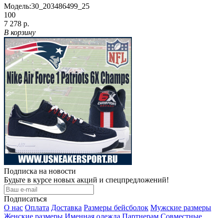
Модель:
30_203486499_25
100
7 278 р.
В корзину
Подписка на новости
Будьте в курсе новых акций и спецпредложений!
Подписаться
О нас
Оплата
Доставка
Размеры бейсболок
Мужские размеры
Женские размеры
Именная одежда
Партнерам
Совместные