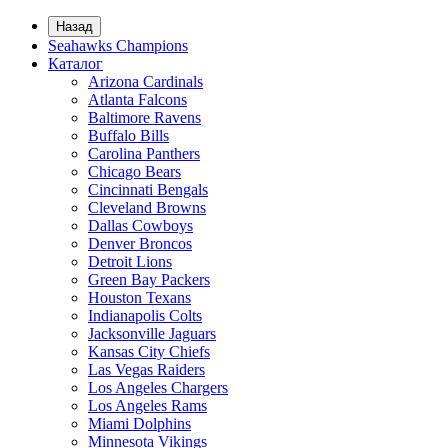
Назад
Seahawks Champions
Каталог
Arizona Cardinals
Atlanta Falcons
Baltimore Ravens
Buffalo Bills
Carolina Panthers
Chicago Bears
Cincinnati Bengals
Cleveland Browns
Dallas Cowboys
Denver Broncos
Detroit Lions
Green Bay Packers
Houston Texans
Indianapolis Colts
Jacksonville Jaguars
Kansas City Chiefs
Las Vegas Raiders
Los Angeles Chargers
Los Angeles Rams
Miami Dolphins
Minnesota Vikings