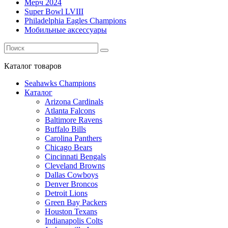
Мерч 2024
Super Bowl LVIII
Philadelphia Eagles Champions
Мобильные аксессуары
Каталог
товаров
Seahawks Champions
Каталог
Arizona Cardinals
Atlanta Falcons
Baltimore Ravens
Buffalo Bills
Carolina Panthers
Chicago Bears
Cincinnati Bengals
Cleveland Browns
Dallas Cowboys
Denver Broncos
Detroit Lions
Green Bay Packers
Houston Texans
Indianapolis Colts