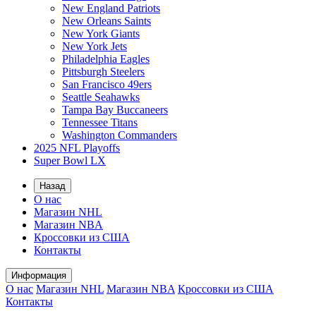
New England Patriots
New Orleans Saints
New York Giants
New York Jets
Philadelphia Eagles
Pittsburgh Steelers
San Francisco 49ers
Seattle Seahawks
Tampa Bay Buccaneers
Tennessee Titans
Washington Commanders
2025 NFL Playoffs
Super Bowl LX
Назад
О нас
Магазин NHL
Магазин NBA
Кроссовки из США
Контакты
Информация
О нас
Магазин NHL
Магазин NBA
Кроссовки из США
Контакты