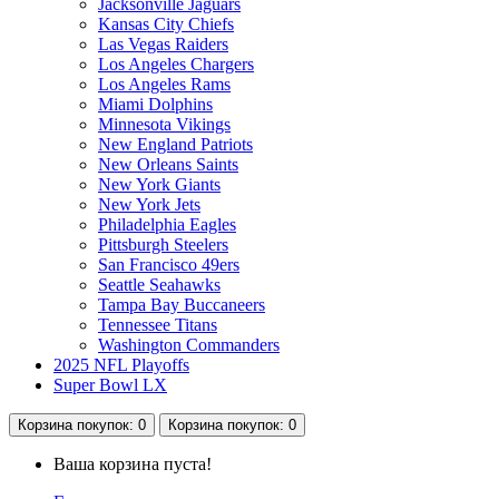
Jacksonville Jaguars
Kansas City Chiefs
Las Vegas Raiders
Los Angeles Chargers
Los Angeles Rams
Miami Dolphins
Minnesota Vikings
New England Patriots
New Orleans Saints
New York Giants
New York Jets
Philadelphia Eagles
Pittsburgh Steelers
San Francisco 49ers
Seattle Seahawks
Tampa Bay Buccaneers
Tennessee Titans
Washington Commanders
2025 NFL Playoffs
Super Bowl LX
Корзина
покупок
: 0
Корзина
покупок
: 0
Ваша корзина пуста!