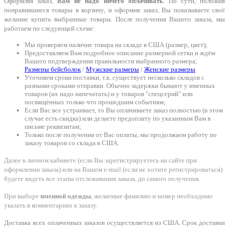
Оформляя заказ,
Вам не надо ничего оплачивать
. По сути, положив
понравившиеся товары в корзину, и оформив заказ, Вы показываете своё
желание купить выбранные товары. После получения Вашего заказа, мы
работаем по следующей схеме:
Мы проверяем наличие товара на складе в США (размер, цвет);
Предоставляем Вам подробное описание размерной сетки и ждём
Вашего подтверждения правильности выбранного размера;
Размеры бейсболок
/
Мужские размеры
/
Женские размеры
Уточняем сроки поставки, т.к. существует несколько складов с
разными сроками отправки. Обычно задержки бывают у именных
товаров (их надо напечатать) и у товаров "спецсерий" или
посвящённых только что прошедшим событиям;
Если Вас все устраивает, то Вы оплачиваете заказ полностью (в этом
случае есть скидка) или делаете предоплату по указанным Вам в
письме реквизитам;
Только после получения от Вас оплаты, мы продолжаем работу по
заказу товаров со склада в США.
Далее в личном кабинете (если Вы зарегистрируетесь на сайте при
оформлении заказа) или на Вашем e-mail (если не хотите регистрироваться)
будете видеть все этапы отслеживания заказа, до самого получения.
При выборе
именной одежды
, желаемые фамилию и номер необходимо
указать в комментариях к заказу.
Доставка всех оплаченных заказов осуществляется из США. Срок доставки