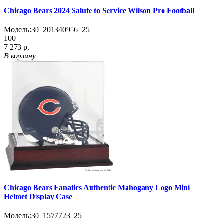
Chicago Bears 2024 Salute to Service Wilson Pro Football
Модель:
30_201340956_25
100
7 273 р.
В корзину
Chicago Bears Fanatics Authentic Mahogany Logo Mini
Helmet Display Case
Модель:
30_1577723_25