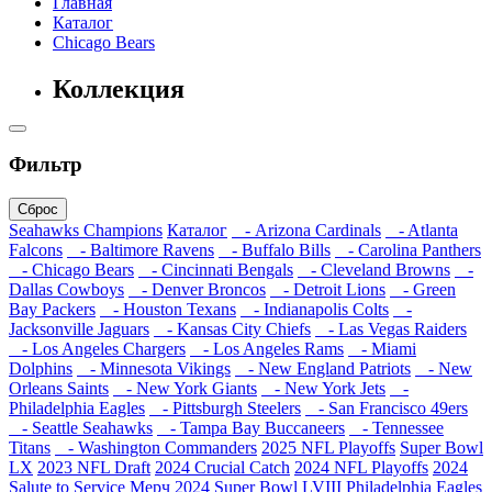
Главная
Каталог
Chicago Bears
Коллекция
Фильтр
Сброс
Seahawks Champions
Каталог
- Arizona Cardinals
- Atlanta
Falcons
- Baltimore Ravens
- Buffalo Bills
- Carolina Panthers
- Chicago Bears
- Cincinnati Bengals
- Cleveland Browns
-
Dallas Cowboys
- Denver Broncos
- Detroit Lions
- Green
Bay Packers
- Houston Texans
- Indianapolis Colts
-
Jacksonville Jaguars
- Kansas City Chiefs
- Las Vegas Raiders
- Los Angeles Chargers
- Los Angeles Rams
- Miami
Dolphins
- Minnesota Vikings
- New England Patriots
- New
Orleans Saints
- New York Giants
- New York Jets
-
Philadelphia Eagles
- Pittsburgh Steelers
- San Francisco 49ers
- Seattle Seahawks
- Tampa Bay Buccaneers
- Tennessee
Titans
- Washington Commanders
2025 NFL Playoffs
Super Bowl
LX
2023 NFL Draft
2024 Crucial Catch
2024 NFL Playoffs
2024
Salute to Service
Мерч 2024
Super Bowl LVIII
Philadelphia Eagles