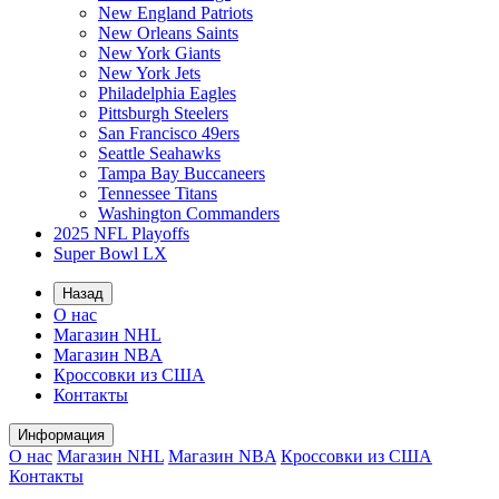
New England Patriots
New Orleans Saints
New York Giants
New York Jets
Philadelphia Eagles
Pittsburgh Steelers
San Francisco 49ers
Seattle Seahawks
Tampa Bay Buccaneers
Tennessee Titans
Washington Commanders
2025 NFL Playoffs
Super Bowl LX
Назад
О нас
Магазин NHL
Магазин NBA
Кроссовки из США
Контакты
Информация
О нас
Магазин NHL
Магазин NBA
Кроссовки из США
Контакты