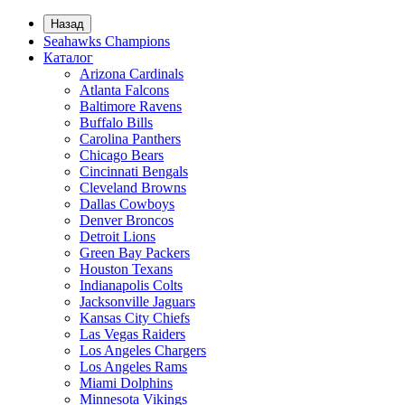
Назад
Seahawks Champions
Каталог
Arizona Cardinals
Atlanta Falcons
Baltimore Ravens
Buffalo Bills
Carolina Panthers
Chicago Bears
Cincinnati Bengals
Cleveland Browns
Dallas Cowboys
Denver Broncos
Detroit Lions
Green Bay Packers
Houston Texans
Indianapolis Colts
Jacksonville Jaguars
Kansas City Chiefs
Las Vegas Raiders
Los Angeles Chargers
Los Angeles Rams
Miami Dolphins
Minnesota Vikings