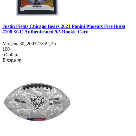
Justin Fields Chicago Bears 2021 Panini Phoenix Fire Burst
#108 SGC Authenticated 9.5 Rookie Card
Модель:
30_200327859_25
100
6 550 р.
В корзину