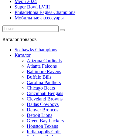
Мерч 2024
Super Bowl LVIII
Philadelphia Eagles Champions
Мобильные аксессуары
Каталог
товаров
Seahawks Champions
Каталог
Arizona Cardinals
Atlanta Falcons
Baltimore Ravens
Buffalo Bills
Carolina Panthers
Chicago Bears
Cincinnati Bengals
Cleveland Browns
Dallas Cowboys
Denver Broncos
Detroit Lions
Green Bay Packers
Houston Texans
Indianapolis Colts