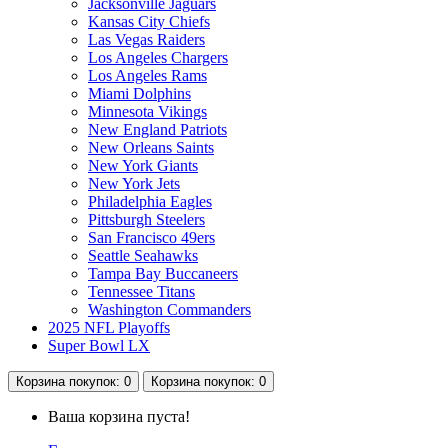
Jacksonville Jaguars
Kansas City Chiefs
Las Vegas Raiders
Los Angeles Chargers
Los Angeles Rams
Miami Dolphins
Minnesota Vikings
New England Patriots
New Orleans Saints
New York Giants
New York Jets
Philadelphia Eagles
Pittsburgh Steelers
San Francisco 49ers
Seattle Seahawks
Tampa Bay Buccaneers
Tennessee Titans
Washington Commanders
2025 NFL Playoffs
Super Bowl LX
Корзина
покупок
: 0
Корзина
покупок
: 0
Ваша корзина пуста!