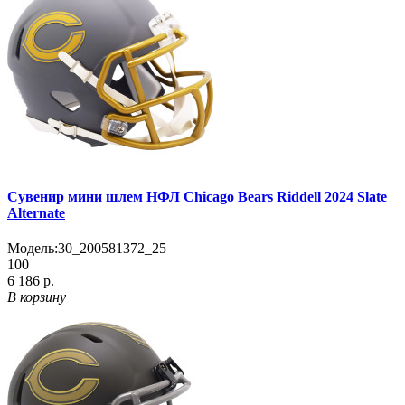
Сувенир мини шлем НФЛ Chicago Bears Riddell 2024 Slate
Alternate
Модель:
30_200581372_25
100
6 186 р.
В корзину