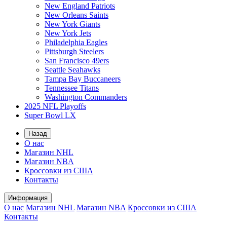
New England Patriots
New Orleans Saints
New York Giants
New York Jets
Philadelphia Eagles
Pittsburgh Steelers
San Francisco 49ers
Seattle Seahawks
Tampa Bay Buccaneers
Tennessee Titans
Washington Commanders
2025 NFL Playoffs
Super Bowl LX
Назад
О нас
Магазин NHL
Магазин NBA
Кроссовки из США
Контакты
Информация
О нас
Магазин NHL
Магазин NBA
Кроссовки из США
Контакты