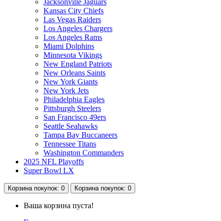
Jacksonville Jaguars
Kansas City Chiefs
Las Vegas Raiders
Los Angeles Chargers
Los Angeles Rams
Miami Dolphins
Minnesota Vikings
New England Patriots
New Orleans Saints
New York Giants
New York Jets
Philadelphia Eagles
Pittsburgh Steelers
San Francisco 49ers
Seattle Seahawks
Tampa Bay Buccaneers
Tennessee Titans
Washington Commanders
2025 NFL Playoffs
Super Bowl LX
Корзина
покупок
: 0
Корзина
покупок
: 0
Ваша корзина пуста!