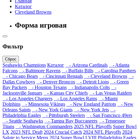
Главная
Каталог
Cleveland Browns
Форма игровая
Фильтр
Сброс
Seahawks Champions
Каталог
- Arizona Cardinals
- Atlanta
Falcons
- Baltimore Ravens
- Buffalo Bills
- Carolina Panthers
- Chicago Bears
- Cincinnati Bengals
- Cleveland Browns
-
Dallas Cowboys
- Denver Broncos
- Detroit Lions
- Green
Bay Packers
- Houston Texans
- Indianapolis Colts
-
Jacksonville Jaguars
- Kansas City Chiefs
- Las Vegas Raiders
- Los Angeles Chargers
- Los Angeles Rams
- Miami
Dolphins
- Minnesota Vikings
- New England Patriots
- New
Orleans Saints
- New York Giants
- New York Jets
-
Philadelphia Eagles
- Pittsburgh Steelers
- San Francisco 49ers
- Seattle Seahawks
- Tampa Bay Buccaneers
- Tennessee
Titans
- Washington Commanders
2025 NFL Playoffs
Super Bowl
LX
2023 NFL Draft
2024 Crucial Catch
2024 NFL Playoffs
2024
Salute to Service
Мерч 2024
Super Bowl LVIII
Philadelphia Eagles