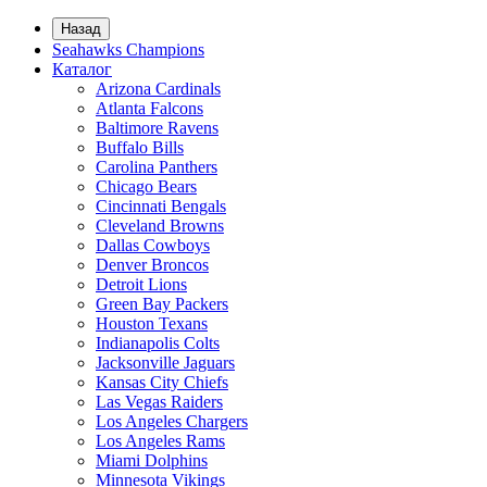
Назад
Seahawks Champions
Каталог
Arizona Cardinals
Atlanta Falcons
Baltimore Ravens
Buffalo Bills
Carolina Panthers
Chicago Bears
Cincinnati Bengals
Cleveland Browns
Dallas Cowboys
Denver Broncos
Detroit Lions
Green Bay Packers
Houston Texans
Indianapolis Colts
Jacksonville Jaguars
Kansas City Chiefs
Las Vegas Raiders
Los Angeles Chargers
Los Angeles Rams
Miami Dolphins
Minnesota Vikings