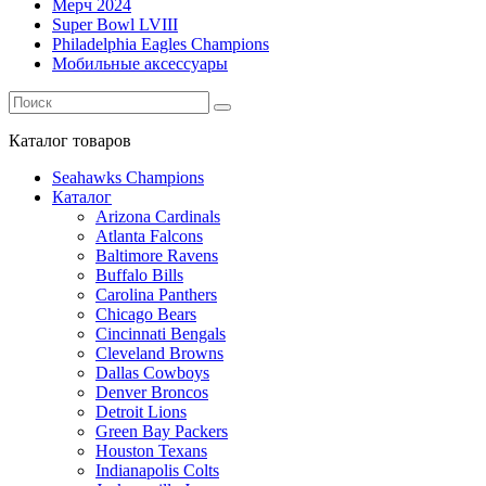
Мерч 2024
Super Bowl LVIII
Philadelphia Eagles Champions
Мобильные аксессуары
Каталог
товаров
Seahawks Champions
Каталог
Arizona Cardinals
Atlanta Falcons
Baltimore Ravens
Buffalo Bills
Carolina Panthers
Chicago Bears
Cincinnati Bengals
Cleveland Browns
Dallas Cowboys
Denver Broncos
Detroit Lions
Green Bay Packers
Houston Texans
Indianapolis Colts