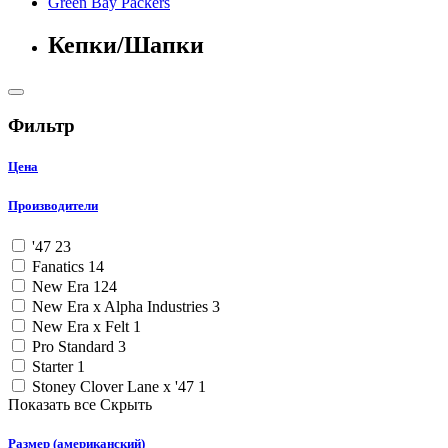
Green Bay Packers
Кепки/Шапки
Фильтр
Цена
Производители
'47
23
Fanatics
14
New Era
124
New Era x Alpha Industries
3
New Era x Felt
1
Pro Standard
3
Starter
1
Stoney Clover Lane x '47
1
Показать все
Скрыть
Размер (американский)