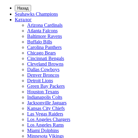
Назад
Seahawks Champions
Каталог
Arizona Cardinals
Atlanta Falcons
Baltimore Ravens
Buffalo Bills
Carolina Panthers
Chicago Bears
Cincinnati Bengals
Cleveland Browns
Dallas Cowboys
Denver Broncos
Detroit Lions
Green Bay Packers
Houston Texans
Indianapolis Colts
Jacksonville Jaguars
Kansas City Chiefs
Las Vegas Raiders
Los Angeles Chargers
Los Angeles Rams
Miami Dolphins
Minnesota Vikings