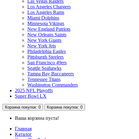
Las Vegas Raiders
Los Angeles Chargers
Los Angeles Rams
Miami Dolphins
Minnesota Vikings
New England Patriots
New Orleans Saints
New York Giants
New York Jets
Philadelphia Eagles
Pittsburgh Steelers
San Francisco 49ers
Seattle Seahawks
Tampa Bay Buccaneers
Tennessee Titans
Washington Commanders
2025 NFL Playoffs
Super Bowl LX
Корзина
покупок
: 0
Корзина
покупок
: 0
Ваша корзина пуста!
Главная
Каталог