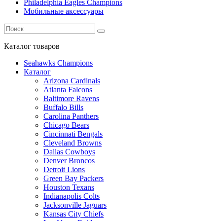
Philadelphia Eagles Champions
Мобильные аксессуары
Каталог
товаров
Seahawks Champions
Каталог
Arizona Cardinals
Atlanta Falcons
Baltimore Ravens
Buffalo Bills
Carolina Panthers
Chicago Bears
Cincinnati Bengals
Cleveland Browns
Dallas Cowboys
Denver Broncos
Detroit Lions
Green Bay Packers
Houston Texans
Indianapolis Colts
Jacksonville Jaguars
Kansas City Chiefs