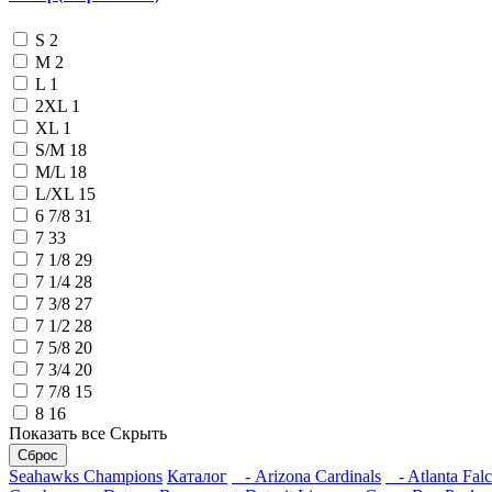
S
2
M
2
L
1
2XL
1
XL
1
S/M
18
M/L
18
L/XL
15
6 7/8
31
7
33
7 1/8
29
7 1/4
28
7 3/8
27
7 1/2
28
7 5/8
20
7 3/4
20
7 7/8
15
8
16
Показать все
Скрыть
Сброс
Seahawks Champions
Каталог
- Arizona Cardinals
- Atlanta Fal