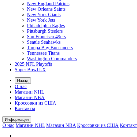
New England Patriots
New Orleans Saints
New York Giants
New York Jets
Philadelphia Eagles
Pittsburgh Steelers
San Francisco 49ers
Seattle Seahawks
Tampa Bay Buccaneers
Tennessee Titans
Washington Commanders
2025 NFL Playoffs
Super Bowl LX
Назад
О нас
Магазин NHL
Магазин NBA
Кроссовки из США
Контакты
Информация
О нас
Магазин NHL
Магазин NBA
Кроссовки из США
Контак