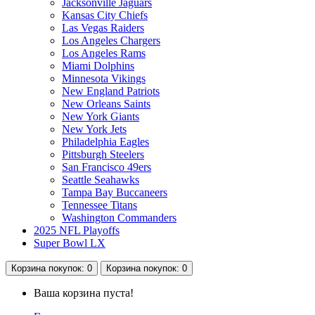
Jacksonville Jaguars
Kansas City Chiefs
Las Vegas Raiders
Los Angeles Chargers
Los Angeles Rams
Miami Dolphins
Minnesota Vikings
New England Patriots
New Orleans Saints
New York Giants
New York Jets
Philadelphia Eagles
Pittsburgh Steelers
San Francisco 49ers
Seattle Seahawks
Tampa Bay Buccaneers
Tennessee Titans
Washington Commanders
2025 NFL Playoffs
Super Bowl LX
Корзина
покупок
: 0
Корзина
покупок
: 0
Ваша корзина пуста!