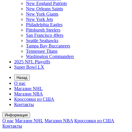
New England Patriots
New Orleans Saints
New York Giants
New York Jets
Philadelphia Eagles
Pittsburgh Steelers
San Francisco 49ers
Seattle Seahawks
Tampa Bay Buccaneers
Tennessee Titans
Washington Commanders
2025 NFL Playoffs
Super Bowl LX
Назад
О нас
Магазин NHL
Магазин NBA
Кроссовки из США
Контакты
Информация
О нас
Магазин NHL
Магазин NBA
Кроссовки из США
Контакты