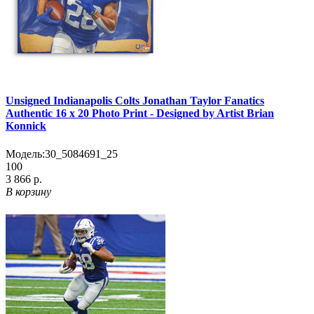
Unsigned Indianapolis Colts Jonathan Taylor Fanatics
Authentic 16 x 20 Photo Print - Designed by Artist Brian
Konnick
Модель:
30_5084691_25
100
3 866 р.
В корзину