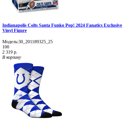
Indianapolis Colts Santa Funko Pop! 2024 Fanatics Exclusive
Vinyl Figure
Модель:
30_201189325_25
100
2 319 р.
В корзину