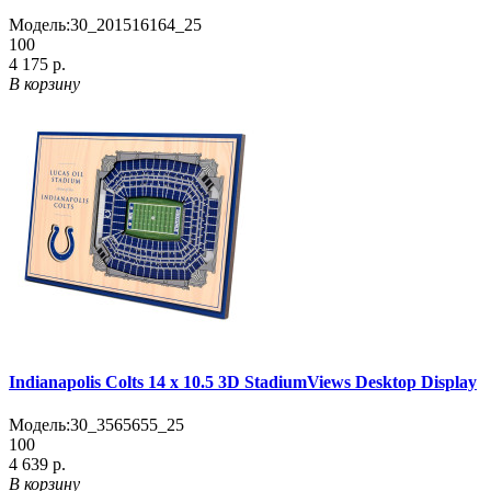
Модель:
30_201516164_25
100
4 175 р.
В корзину
Indianapolis Colts 14 x 10.5 3D StadiumViews Desktop Display
Модель:
30_3565655_25
100
4 639 р.
В корзину