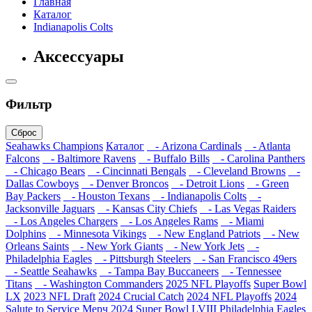
Главная
Каталог
Indianapolis Colts
Аксессуары
Фильтр
Сброс
Seahawks Champions
Каталог
- Arizona Cardinals
- Atlanta
Falcons
- Baltimore Ravens
- Buffalo Bills
- Carolina Panthers
- Chicago Bears
- Cincinnati Bengals
- Cleveland Browns
-
Dallas Cowboys
- Denver Broncos
- Detroit Lions
- Green
Bay Packers
- Houston Texans
- Indianapolis Colts
-
Jacksonville Jaguars
- Kansas City Chiefs
- Las Vegas Raiders
- Los Angeles Chargers
- Los Angeles Rams
- Miami
Dolphins
- Minnesota Vikings
- New England Patriots
- New
Orleans Saints
- New York Giants
- New York Jets
-
Philadelphia Eagles
- Pittsburgh Steelers
- San Francisco 49ers
- Seattle Seahawks
- Tampa Bay Buccaneers
- Tennessee
Titans
- Washington Commanders
2025 NFL Playoffs
Super Bowl
LX
2023 NFL Draft
2024 Crucial Catch
2024 NFL Playoffs
2024
Salute to Service
Мерч 2024
Super Bowl LVIII
Philadelphia Eagles