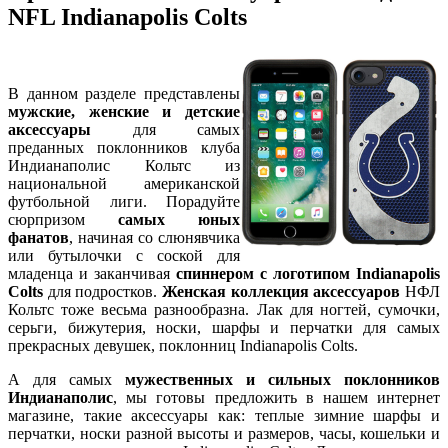
NFL Indianapolis Colts
В данном разделе представлены
мужские, женские и детские
аксессуары
для самых
преданных поклонников клуба
Индианаполис Кольтс из
национальной американской
футбольной лиги. Порадуйте
сюрпризом
самых юных
фанатов
, начиная со слюнявчика
или бутылочки с соской для
младенца и заканчивая
спиннером с логотипом Indianapolis
Colts
для подростков.
Женская коллекция аксессуаров
НФЛ
Кольтс тоже весьма разнообразна. Лак для ногтей, сумочки,
серьги, бижутерия, носки, шарфы и перчатки для самых
прекрасных девушек, поклонниц Indianapolis Colts.
А для самых
мужественных и сильных поклонников
Индианаполис
, мы готовы предложить в нашем интернет
магазине, такие аксессуары как: теплые зимние шарфы и
перчатки, носки разной высоты и размеров, часы, кошельки и