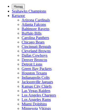
Назад
Seahawks Champions
Каталог
Arizona Cardinals
Atlanta Falcons
Baltimore Ravens
Buffalo Bills
Carolina Panthers
Chicago Bears
Cincinnati Bengals
Cleveland Browns
Dallas Cowboys
Denver Broncos
Detroit Lions
Green Bay Packers
Houston Texans
Indianapolis Colts
Jacksonville Jaguars
Kansas City Chiefs
Las Vegas Raiders
Los Angeles Chargers
Los Angeles Rams
Miami Dolphins
Minnesota Vikings