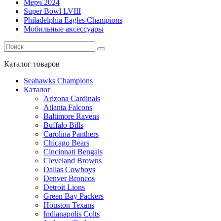
Мерч 2024
Super Bowl LVIII
Philadelphia Eagles Champions
Мобильные аксессуары
Каталог
товаров
Seahawks Champions
Каталог
Arizona Cardinals
Atlanta Falcons
Baltimore Ravens
Buffalo Bills
Carolina Panthers
Chicago Bears
Cincinnati Bengals
Cleveland Browns
Dallas Cowboys
Denver Broncos
Detroit Lions
Green Bay Packers
Houston Texans
Indianapolis Colts