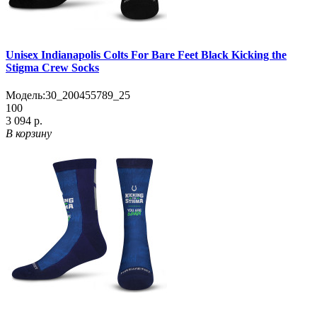
Unisex Indianapolis Colts For Bare Feet Black Kicking the
Stigma Crew Socks
Модель:
30_200455789_25
100
3 094 р.
В корзину