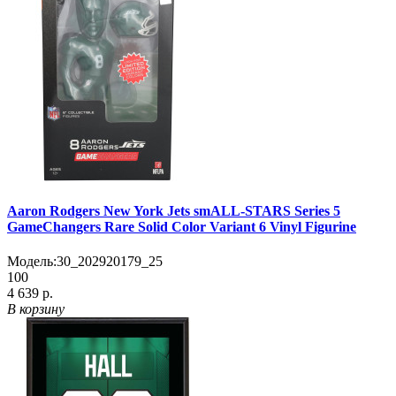
Aaron Rodgers New York Jets smALL-STARS Series 5
GameChangers Rare Solid Color Variant 6 Vinyl Figurine
Модель:
30_202920179_25
100
4 639 р.
В корзину