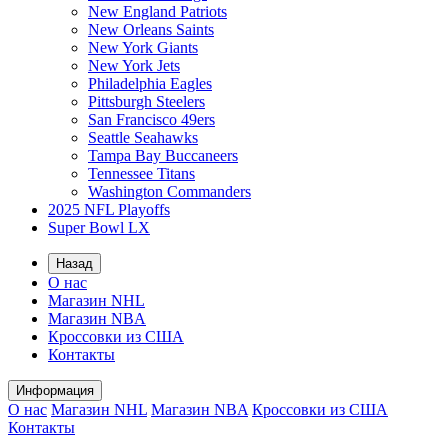
New England Patriots
New Orleans Saints
New York Giants
New York Jets
Philadelphia Eagles
Pittsburgh Steelers
San Francisco 49ers
Seattle Seahawks
Tampa Bay Buccaneers
Tennessee Titans
Washington Commanders
2025 NFL Playoffs
Super Bowl LX
Назад
О нас
Магазин NHL
Магазин NBA
Кроссовки из США
Контакты
Информация
О нас
Магазин NHL
Магазин NBA
Кроссовки из США
Контакты