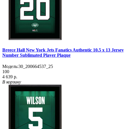
Breece Hall New York Jets Fanatics Authentic 10.5 x 13 Jersey
Number Sublimated Player Plaque
Модель:
30_200664537_25
100
4 639 р.
В корзину