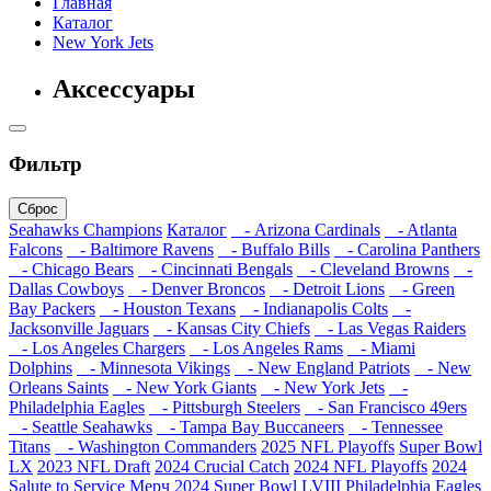
Главная
Каталог
New York Jets
Аксессуары
Фильтр
Сброс
Seahawks Champions
Каталог
- Arizona Cardinals
- Atlanta
Falcons
- Baltimore Ravens
- Buffalo Bills
- Carolina Panthers
- Chicago Bears
- Cincinnati Bengals
- Cleveland Browns
-
Dallas Cowboys
- Denver Broncos
- Detroit Lions
- Green
Bay Packers
- Houston Texans
- Indianapolis Colts
-
Jacksonville Jaguars
- Kansas City Chiefs
- Las Vegas Raiders
- Los Angeles Chargers
- Los Angeles Rams
- Miami
Dolphins
- Minnesota Vikings
- New England Patriots
- New
Orleans Saints
- New York Giants
- New York Jets
-
Philadelphia Eagles
- Pittsburgh Steelers
- San Francisco 49ers
- Seattle Seahawks
- Tampa Bay Buccaneers
- Tennessee
Titans
- Washington Commanders
2025 NFL Playoffs
Super Bowl
LX
2023 NFL Draft
2024 Crucial Catch
2024 NFL Playoffs
2024
Salute to Service
Мерч 2024
Super Bowl LVIII
Philadelphia Eagles