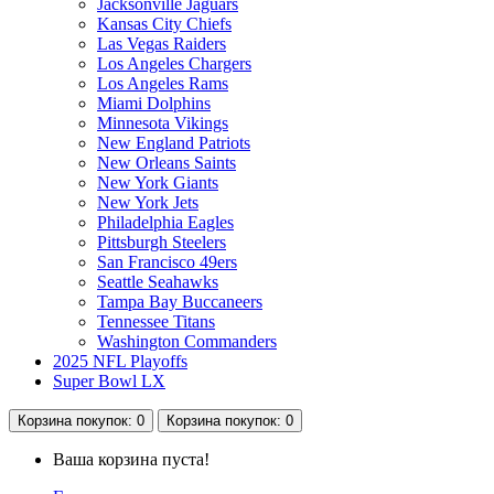
Jacksonville Jaguars
Kansas City Chiefs
Las Vegas Raiders
Los Angeles Chargers
Los Angeles Rams
Miami Dolphins
Minnesota Vikings
New England Patriots
New Orleans Saints
New York Giants
New York Jets
Philadelphia Eagles
Pittsburgh Steelers
San Francisco 49ers
Seattle Seahawks
Tampa Bay Buccaneers
Tennessee Titans
Washington Commanders
2025 NFL Playoffs
Super Bowl LX
Корзина
покупок
: 0
Корзина
покупок
: 0
Ваша корзина пуста!