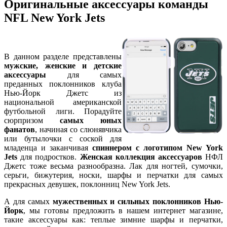
Оригинальные аксессуары команды
NFL New York Jets
В данном разделе представлены
мужские, женские и детские
аксессуары
для самых
преданных поклонников клуба
Нью-Йорк Джетс из
национальной американской
футбольной лиги. Порадуйте
сюрпризом
самых юных
фанатов
, начиная со слюнявчика
или бутылочки с соской для
младенца и заканчивая
спиннером с логотипом New York
Jets
для подростков.
Женская коллекция аксессуаров
НФЛ
Джетс тоже весьма разнообразна. Лак для ногтей, сумочки,
серьги, бижутерия, носки, шарфы и перчатки для самых
прекрасных девушек, поклонниц New York Jets.
А для самых
мужественных и сильных поклонников Нью-
Йорк
, мы готовы предложить в нашем интернет магазине,
такие аксессуары как: теплые зимние шарфы и перчатки,