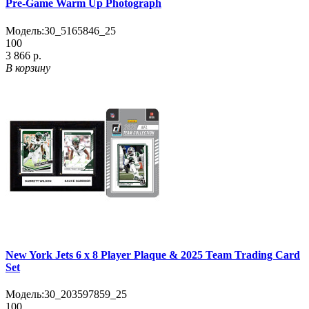
Pre-Game Warm Up Photograph
Модель:
30_5165846_25
100
3 866 р.
В корзину
New York Jets 6 x 8 Player Plaque & 2025 Team Trading Card
Set
Модель:
30_203597859_25
100