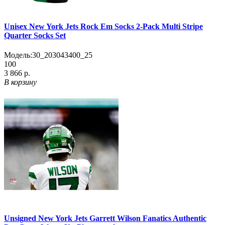
Unisex New York Jets Rock Em Socks 2-Pack Multi Stripe
Quarter Socks Set
Модель:
30_203043400_25
100
3 866 р.
В корзину
Unsigned New York Jets Garrett Wilson Fanatics Authentic