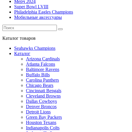
Мерч 2024
Super Bowl LVIII
Philadelphia Eagles Champions
Мобильные аксессуары
Каталог
товаров
Seahawks Champions
Каталог
Arizona Cardinals
Atlanta Falcons
Baltimore Ravens
Buffalo Bills
Carolina Panthers
Chicago Bears
Cincinnati Bengals
Cleveland Browns
Dallas Cowboys
Denver Broncos
Detroit Lions
Green Bay Packers
Houston Texans
Indianapolis Colts