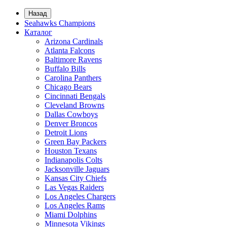
Назад
Seahawks Champions
Каталог
Arizona Cardinals
Atlanta Falcons
Baltimore Ravens
Buffalo Bills
Carolina Panthers
Chicago Bears
Cincinnati Bengals
Cleveland Browns
Dallas Cowboys
Denver Broncos
Detroit Lions
Green Bay Packers
Houston Texans
Indianapolis Colts
Jacksonville Jaguars
Kansas City Chiefs
Las Vegas Raiders
Los Angeles Chargers
Los Angeles Rams
Miami Dolphins
Minnesota Vikings