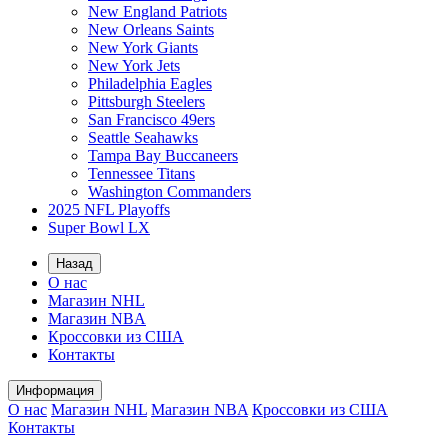
New England Patriots
New Orleans Saints
New York Giants
New York Jets
Philadelphia Eagles
Pittsburgh Steelers
San Francisco 49ers
Seattle Seahawks
Tampa Bay Buccaneers
Tennessee Titans
Washington Commanders
2025 NFL Playoffs
Super Bowl LX
Назад
О нас
Магазин NHL
Магазин NBA
Кроссовки из США
Контакты
Информация
О нас
Магазин NHL
Магазин NBA
Кроссовки из США
Контакты