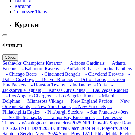
Главная
Каталог
Tennessee Titans
Куртки
Фильтр
Сброс
Seahawks Champions
Каталог
- Arizona Cardinals
- Atlanta
Falcons
- Baltimore Ravens
- Buffalo Bills
- Carolina Panthers
- Chicago Bears
- Cincinnati Bengals
- Cleveland Browns
-
Dallas Cowboys
- Denver Broncos
- Detroit Lions
- Green
Bay Packers
- Houston Texans
- Indianapolis Colts
-
Jacksonville Jaguars
- Kansas City Chiefs
- Las Vegas Raiders
- Los Angeles Chargers
- Los Angeles Rams
- Miami
Dolphins
- Minnesota Vikings
- New England Patriots
- New
Orleans Saints
- New York Giants
- New York Jets
-
Philadelphia Eagles
- Pittsburgh Steelers
- San Francisco 49ers
- Seattle Seahawks
- Tampa Bay Buccaneers
- Tennessee
Titans
- Washington Commanders
2025 NFL Playoffs
Super Bowl
LX
2023 NFL Draft
2024 Crucial Catch
2024 NFL Playoffs
2024
Salute to Service
Мерч 2024
Super Bowl LVIII
Philadelphia Eagles