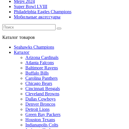
Мерч 2024
Super Bowl LVIII
Philadelphia Eagles Champions
Мобильные аксессуары
Каталог
товаров
Seahawks Champions
Каталог
Arizona Cardinals
Atlanta Falcons
Baltimore Ravens
Buffalo Bills
Carolina Panthers
Chicago Bears
Cincinnati Bengals
Cleveland Browns
Dallas Cowboys
Denver Broncos
Detroit Lions
Green Bay Packers
Houston Texans
Indianapolis Colts