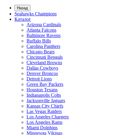
Назад
Seahawks Champions
Каталог
Arizona Cardinals
Atlanta Falcons
Baltimore Ravens
Buffalo Bills
Carolina Panthers
Chicago Bears
Cincinnati Bengals
Cleveland Browns
Dallas Cowboys
Denver Broncos
Detroit Lions
Green Bay Packers
Houston Texans
Indianapolis Colts
Jacksonville Jaguars
Kansas City Chiefs
Las Vegas Raiders
Los Angeles Chargers
Los Angeles Rams
Miami Dolphins
Minnesota Vikings