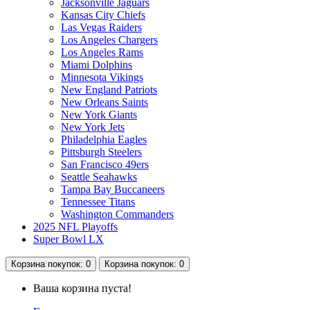
Jacksonville Jaguars
Kansas City Chiefs
Las Vegas Raiders
Los Angeles Chargers
Los Angeles Rams
Miami Dolphins
Minnesota Vikings
New England Patriots
New Orleans Saints
New York Giants
New York Jets
Philadelphia Eagles
Pittsburgh Steelers
San Francisco 49ers
Seattle Seahawks
Tampa Bay Buccaneers
Tennessee Titans
Washington Commanders
2025 NFL Playoffs
Super Bowl LX
Корзина
покупок
: 0
Корзина
покупок
: 0
Ваша корзина пуста!