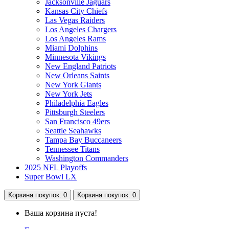
Jacksonville Jaguars
Kansas City Chiefs
Las Vegas Raiders
Los Angeles Chargers
Los Angeles Rams
Miami Dolphins
Minnesota Vikings
New England Patriots
New Orleans Saints
New York Giants
New York Jets
Philadelphia Eagles
Pittsburgh Steelers
San Francisco 49ers
Seattle Seahawks
Tampa Bay Buccaneers
Tennessee Titans
Washington Commanders
2025 NFL Playoffs
Super Bowl LX
Корзина
покупок
: 0
Корзина
покупок
: 0
Ваша корзина пуста!