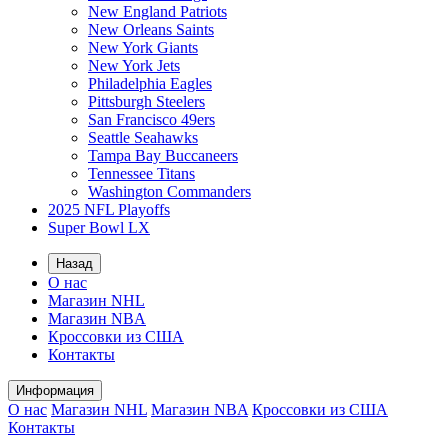
New England Patriots
New Orleans Saints
New York Giants
New York Jets
Philadelphia Eagles
Pittsburgh Steelers
San Francisco 49ers
Seattle Seahawks
Tampa Bay Buccaneers
Tennessee Titans
Washington Commanders
2025 NFL Playoffs
Super Bowl LX
Назад
О нас
Магазин NHL
Магазин NBA
Кроссовки из США
Контакты
Информация
О нас
Магазин NHL
Магазин NBA
Кроссовки из США
Контакты