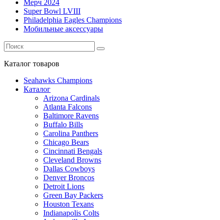
Мерч 2024
Super Bowl LVIII
Philadelphia Eagles Champions
Мобильные аксессуары
Каталог
товаров
Seahawks Champions
Каталог
Arizona Cardinals
Atlanta Falcons
Baltimore Ravens
Buffalo Bills
Carolina Panthers
Chicago Bears
Cincinnati Bengals
Cleveland Browns
Dallas Cowboys
Denver Broncos
Detroit Lions
Green Bay Packers
Houston Texans
Indianapolis Colts