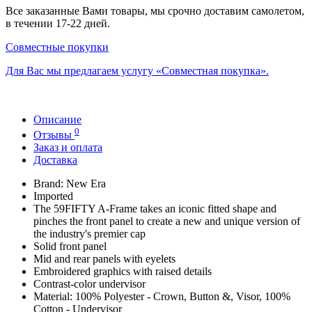
Все заказанные Вами товары, мы срочно доставим самолетом,
в течении 17-22 дней.
Совместные покупки
Для Вас мы предлагаем услугу «Совместная покупка».
Описание
0
Отзывы
Заказ и оплата
Доставка
Brand: New Era
Imported
The 59FIFTY A-Frame takes an iconic fitted shape and
pinches the front panel to create a new and unique version of
the industry's premier cap
Solid front panel
Mid and rear panels with eyelets
Embroidered graphics with raised details
Contrast-color undervisor
Material: 100% Polyester - Crown, Button &, Visor, 100%
Cotton - Undervisor