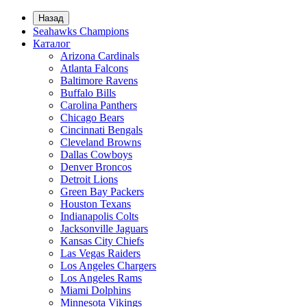
Назад
Seahawks Champions
Каталог
Arizona Cardinals
Atlanta Falcons
Baltimore Ravens
Buffalo Bills
Carolina Panthers
Chicago Bears
Cincinnati Bengals
Cleveland Browns
Dallas Cowboys
Denver Broncos
Detroit Lions
Green Bay Packers
Houston Texans
Indianapolis Colts
Jacksonville Jaguars
Kansas City Chiefs
Las Vegas Raiders
Los Angeles Chargers
Los Angeles Rams
Miami Dolphins
Minnesota Vikings