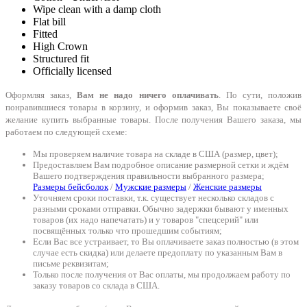
Wipe clean with a damp cloth
Flat bill
Fitted
High Crown
Structured fit
Officially licensed
Оформляя заказ,
Вам не надо ничего оплачивать
. По сути, положив
понравившиеся товары в корзину, и оформив заказ, Вы показываете своё
желание купить выбранные товары. После получения Вашего заказа, мы
работаем по следующей схеме:
Мы проверяем наличие товара на складе в США (размер, цвет);
Предоставляем Вам подробное описание размерной сетки и ждём
Вашего подтверждения правильности выбранного размера;
Размеры бейсболок
/
Мужские размеры
/
Женские размеры
Уточняем сроки поставки, т.к. существует несколько складов с
разными сроками отправки. Обычно задержки бывают у именных
товаров (их надо напечатать) и у товаров "спецсерий" или
посвящённых только что прошедшим событиям;
Если Вас все устраивает, то Вы оплачиваете заказ полностью (в этом
случае есть скидка) или делаете предоплату по указанным Вам в
письме реквизитам;
Только после получения от Вас оплаты, мы продолжаем работу по
заказу товаров со склада в США.