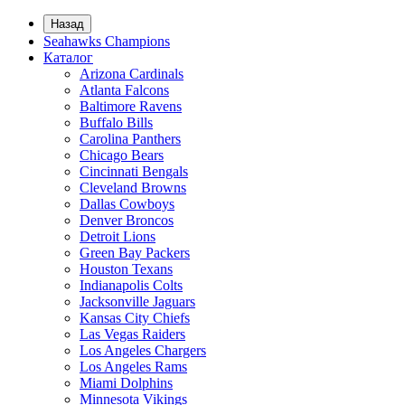
Назад
Seahawks Champions
Каталог
Arizona Cardinals
Atlanta Falcons
Baltimore Ravens
Buffalo Bills
Carolina Panthers
Chicago Bears
Cincinnati Bengals
Cleveland Browns
Dallas Cowboys
Denver Broncos
Detroit Lions
Green Bay Packers
Houston Texans
Indianapolis Colts
Jacksonville Jaguars
Kansas City Chiefs
Las Vegas Raiders
Los Angeles Chargers
Los Angeles Rams
Miami Dolphins
Minnesota Vikings