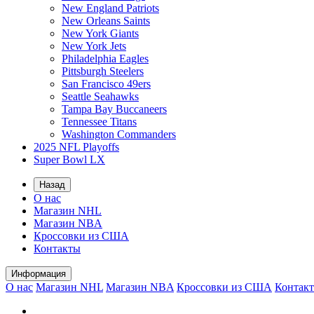
New England Patriots
New Orleans Saints
New York Giants
New York Jets
Philadelphia Eagles
Pittsburgh Steelers
San Francisco 49ers
Seattle Seahawks
Tampa Bay Buccaneers
Tennessee Titans
Washington Commanders
2025 NFL Playoffs
Super Bowl LX
Назад
О нас
Магазин NHL
Магазин NBA
Кроссовки из США
Контакты
Информация
О нас
Магазин NHL
Магазин NBA
Кроссовки из США
Контак