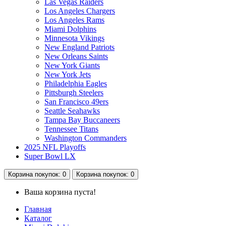
Las Vegas Raiders
Los Angeles Chargers
Los Angeles Rams
Miami Dolphins
Minnesota Vikings
New England Patriots
New Orleans Saints
New York Giants
New York Jets
Philadelphia Eagles
Pittsburgh Steelers
San Francisco 49ers
Seattle Seahawks
Tampa Bay Buccaneers
Tennessee Titans
Washington Commanders
2025 NFL Playoffs
Super Bowl LX
Корзина
покупок
: 0
Корзина
покупок
: 0
Ваша корзина пуста!
Главная
Каталог