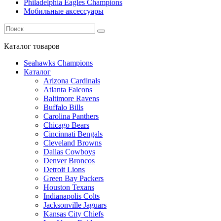
Philadelphia Eagles Champions
Мобильные аксессуары
Каталог
товаров
Seahawks Champions
Каталог
Arizona Cardinals
Atlanta Falcons
Baltimore Ravens
Buffalo Bills
Carolina Panthers
Chicago Bears
Cincinnati Bengals
Cleveland Browns
Dallas Cowboys
Denver Broncos
Detroit Lions
Green Bay Packers
Houston Texans
Indianapolis Colts
Jacksonville Jaguars
Kansas City Chiefs