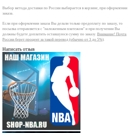
Выбор метода доставки по России выбирается в корзине, при оформлении
заказа.
Если при оформлении заказа Вы делали только предоплату по заказу, то
посылка отправляется с "наложенным платежом" и при получении Вы
должны будете доплатить оставшуюся сумму по заказу.
Внимание! Почта
России берет процент за такой перевод (обычно от 3 до 5%)
.
Написать отзыв