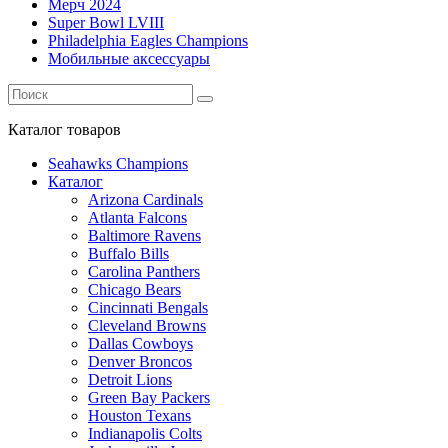
Мерч 2024
Super Bowl LVIII
Philadelphia Eagles Champions
Мобильные аксессуары
Каталог
товаров
Seahawks Champions
Каталог
Arizona Cardinals
Atlanta Falcons
Baltimore Ravens
Buffalo Bills
Carolina Panthers
Chicago Bears
Cincinnati Bengals
Cleveland Browns
Dallas Cowboys
Denver Broncos
Detroit Lions
Green Bay Packers
Houston Texans
Indianapolis Colts