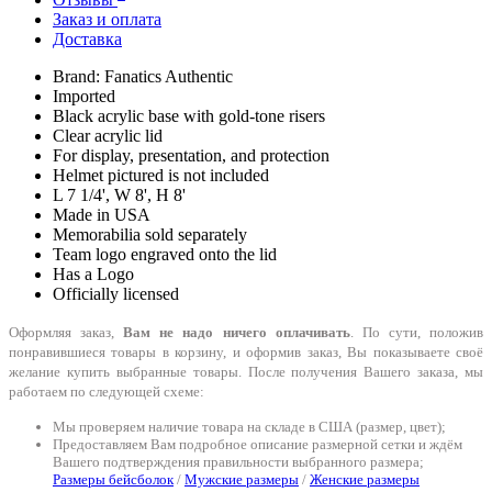
Заказ и оплата
Доставка
Brand: Fanatics Authentic
Imported
Black acrylic base with gold-tone risers
Clear acrylic lid
For display, presentation, and protection
Helmet pictured is not included
L 7 1/4', W 8', H 8'
Made in USA
Memorabilia sold separately
Team logo engraved onto the lid
Has a Logo
Officially licensed
Оформляя заказ,
Вам не надо ничего оплачивать
. По сути, положив
понравившиеся товары в корзину, и оформив заказ, Вы показываете своё
желание купить выбранные товары. После получения Вашего заказа, мы
работаем по следующей схеме:
Мы проверяем наличие товара на складе в США (размер, цвет);
Предоставляем Вам подробное описание размерной сетки и ждём
Вашего подтверждения правильности выбранного размера;
Размеры бейсболок
/
Мужские размеры
/
Женские размеры