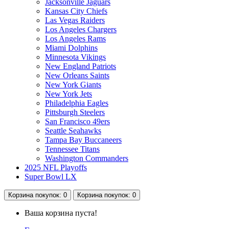
Jacksonville Jaguars
Kansas City Chiefs
Las Vegas Raiders
Los Angeles Chargers
Los Angeles Rams
Miami Dolphins
Minnesota Vikings
New England Patriots
New Orleans Saints
New York Giants
New York Jets
Philadelphia Eagles
Pittsburgh Steelers
San Francisco 49ers
Seattle Seahawks
Tampa Bay Buccaneers
Tennessee Titans
Washington Commanders
2025 NFL Playoffs
Super Bowl LX
Корзина
покупок
: 0
Корзина
покупок
: 0
Ваша корзина пуста!