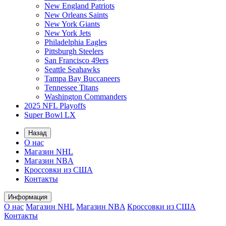
New England Patriots
New Orleans Saints
New York Giants
New York Jets
Philadelphia Eagles
Pittsburgh Steelers
San Francisco 49ers
Seattle Seahawks
Tampa Bay Buccaneers
Tennessee Titans
Washington Commanders
2025 NFL Playoffs
Super Bowl LX
Назад
О нас
Магазин NHL
Магазин NBA
Кроссовки из США
Контакты
Информация
О нас
Магазин NHL
Магазин NBA
Кроссовки из США
Контакты