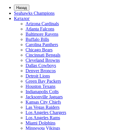
Назад
Seahawks Champions
Каталог
Arizona Cardinals
Atlanta Falcons
Baltimore Ravens
Buffalo Bills
Carolina Panthers
Chicago Bears
Cincinnati Bengals
Cleveland Browns
Dallas Cowboys
Denver Broncos
Detroit Lions
Green Bay Packers
Houston Texans
Indianapolis Colts
Jacksonville Jaguars
Kansas City Chiefs
Las Vegas Raiders
Los Angeles Chargers
Los Angeles Rams
Miami Dolphins
Minnesota Vikings