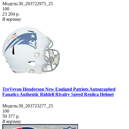
Модель:
30_203722975_25
100
23 204 р.
В корзину
TreVeyon Henderson New England Patriots Autographed
Fanatics Authentic Riddell Rivalry Speed Replica Helmet
Модель:
30_203723277_25
100
59 377 р.
В корзину