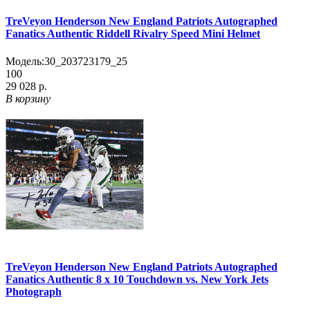
TreVeyon Henderson New England Patriots Autographed
Fanatics Authentic Riddell Rivalry Speed Mini Helmet
Модель:
30_203723179_25
100
29 028 р.
В корзину
TreVeyon Henderson New England Patriots Autographed
Fanatics Authentic 8 x 10 Touchdown vs. New York Jets
Photograph