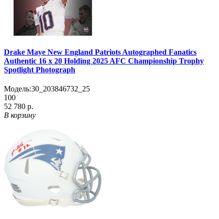
Drake Maye New England Patriots Autographed Fanatics
Authentic 16 x 20 Holding 2025 AFC Championship Trophy
Spotlight Photograph
Модель:
30_203846732_25
100
52 780 р.
В корзину