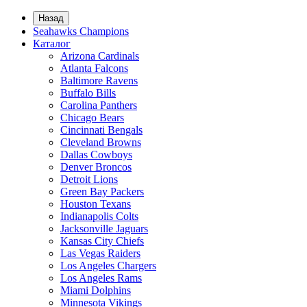
Назад
Seahawks Champions
Каталог
Arizona Cardinals
Atlanta Falcons
Baltimore Ravens
Buffalo Bills
Carolina Panthers
Chicago Bears
Cincinnati Bengals
Cleveland Browns
Dallas Cowboys
Denver Broncos
Detroit Lions
Green Bay Packers
Houston Texans
Indianapolis Colts
Jacksonville Jaguars
Kansas City Chiefs
Las Vegas Raiders
Los Angeles Chargers
Los Angeles Rams
Miami Dolphins
Minnesota Vikings