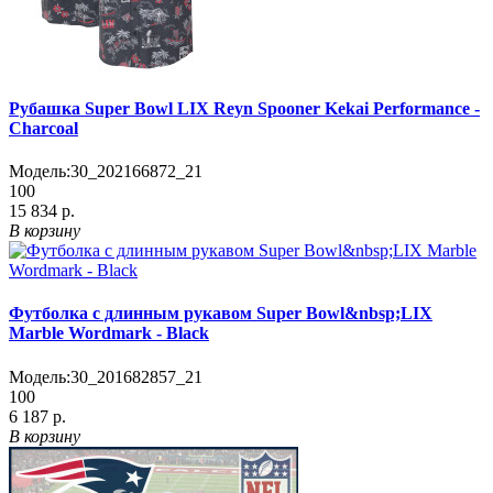
Рубашка Super Bowl LIX Reyn Spooner Kekai Performance -
Charcoal
Модель:
30_202166872_21
100
15 834 р.
В корзину
Футболка с длинным рукавом Super Bowl&nbsp;LIX
Marble Wordmark - Black
Модель:
30_201682857_21
100
6 187 р.
В корзину