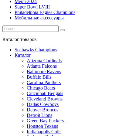
Мерч 2024
Super Bowl LVIII
Philadelphia Eagles Champions
Мобильные аксессуары
Каталог
товаров
Seahawks Champions
Каталог
Arizona Cardinals
Atlanta Falcons
Baltimore Ravens
Buffalo Bills
Carolina Panthers
Chicago Bears
Cincinnati Bengals
Cleveland Browns
Dallas Cowboys
Denver Broncos
Detroit Lions
Green Bay Packers
Houston Texans
Indianapolis Colts