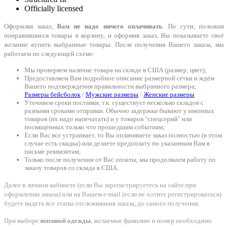
Officially licensed
Оформляя заказ,
Вам не надо ничего оплачивать
. По сути, положив
понравившиеся товары в корзину, и оформив заказ, Вы показываете своё
желание купить выбранные товары. После получения Вашего заказа, мы
работаем по следующей схеме:
Мы проверяем наличие товара на складе в США (размер, цвет);
Предоставляем Вам подробное описание размерной сетки и ждём
Вашего подтверждения правильности выбранного размера;
Размеры бейсболок
/
Мужские размеры
/
Женские размеры
Уточняем сроки поставки, т.к. существует несколько складов с
разными сроками отправки. Обычно задержки бывают у именных
товаров (их надо напечатать) и у товаров "спецсерий" или
посвящённых только что прошедшим событиям;
Если Вас все устраивает, то Вы оплачиваете заказ полностью (в этом
случае есть скидка) или делаете предоплату по указанным Вам в
письме реквизитам;
Только после получения от Вас оплаты, мы продолжаем работу по
заказу товаров со склада в США.
Далее в личном кабинете (если Вы зарегистрируетесь на сайте при
оформлении заказа) или на Вашем e-mail (если не хотите регистрироваться)
будете видеть все этапы отслеживания заказа, до самого получения.
При выборе
именной одежды
, желаемые фамилию и номер необходимо