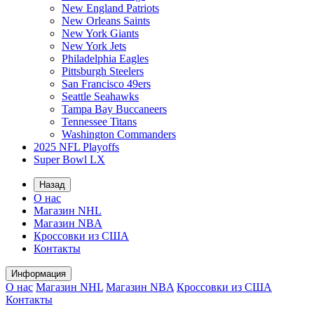
New England Patriots
New Orleans Saints
New York Giants
New York Jets
Philadelphia Eagles
Pittsburgh Steelers
San Francisco 49ers
Seattle Seahawks
Tampa Bay Buccaneers
Tennessee Titans
Washington Commanders
2025 NFL Playoffs
Super Bowl LX
Назад
О нас
Магазин NHL
Магазин NBA
Кроссовки из США
Контакты
Информация
О нас
Магазин NHL
Магазин NBA
Кроссовки из США
Контакты