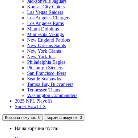
Jacksonville Jaguars
Kansas City Chiefs
Las Vegas Raiders
Los Angeles Chargers
Los Angeles Rams
Miami Dolphins
Minnesota Vikings
New England Patriots
New Orleans Saints
New York Giants
New York Jets
Philadelphia Eagles
Pittsburgh Steelers
San Francisco 49ers
Seattle Seahawks
Tampa Bay Buccaneers
Tennessee Titans
Washington Commanders
2025 NFL Playoffs
Super Bowl LX
Корзина
покупок
: 0
Корзина
покупок
: 0
Ваша корзина пуста!