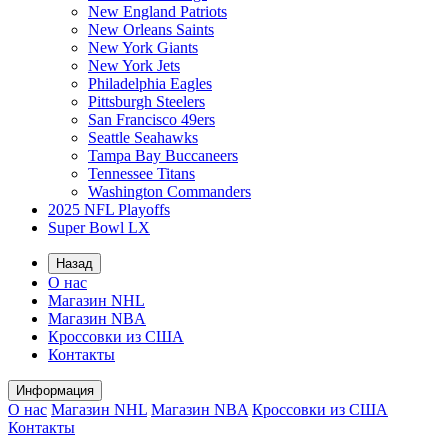
New England Patriots
New Orleans Saints
New York Giants
New York Jets
Philadelphia Eagles
Pittsburgh Steelers
San Francisco 49ers
Seattle Seahawks
Tampa Bay Buccaneers
Tennessee Titans
Washington Commanders
2025 NFL Playoffs
Super Bowl LX
Назад
О нас
Магазин NHL
Магазин NBA
Кроссовки из США
Контакты
Информация
О нас
Магазин NHL
Магазин NBA
Кроссовки из США
Контакты