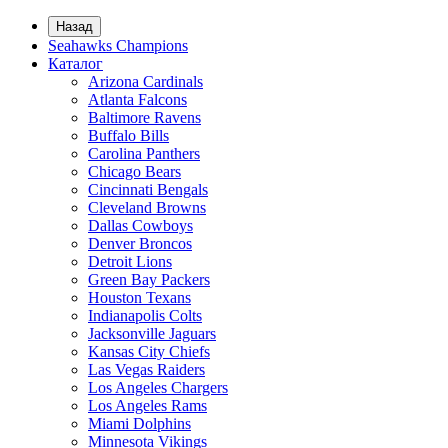
Назад
Seahawks Champions
Каталог
Arizona Cardinals
Atlanta Falcons
Baltimore Ravens
Buffalo Bills
Carolina Panthers
Chicago Bears
Cincinnati Bengals
Cleveland Browns
Dallas Cowboys
Denver Broncos
Detroit Lions
Green Bay Packers
Houston Texans
Indianapolis Colts
Jacksonville Jaguars
Kansas City Chiefs
Las Vegas Raiders
Los Angeles Chargers
Los Angeles Rams
Miami Dolphins
Minnesota Vikings