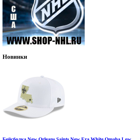
Новинки
Бейсболка New Orleans Saints New Era White Omaha Low