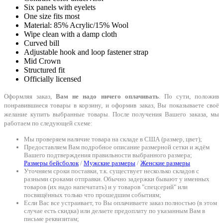
Six panels with eyelets
One size fits most
Material: 85% Acrylic/15% Wool
Wipe clean with a damp cloth
Curved bill
Adjustable hook and loop fastener strap
Mid Crown
Structured fit
Officially licensed
Оформляя заказ,
Вам не надо ничего оплачивать
. По сути, положив
понравившиеся товары в корзину, и оформив заказ, Вы показываете своё
желание купить выбранные товары. После получения Вашего заказа, мы
работаем по следующей схеме:
Мы проверяем наличие товара на складе в США (размер, цвет);
Предоставляем Вам подробное описание размерной сетки и ждём
Вашего подтверждения правильности выбранного размера;
Размеры бейсболок
/
Мужские размеры
/
Женские размеры
Уточняем сроки поставки, т.к. существует несколько складов с
разными сроками отправки. Обычно задержки бывают у именных
товаров (их надо напечатать) и у товаров "спецсерий" или
посвящённых только что прошедшим событиям;
Если Вас все устраивает, то Вы оплачиваете заказ полностью (в этом
случае есть скидка) или делаете предоплату по указанным Вам в
письме реквизитам;