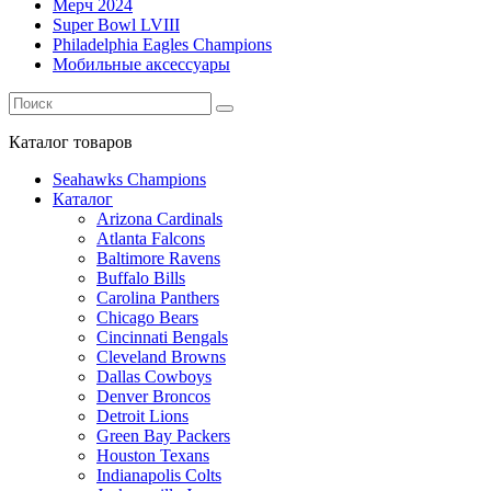
Мерч 2024
Super Bowl LVIII
Philadelphia Eagles Champions
Мобильные аксессуары
Каталог
товаров
Seahawks Champions
Каталог
Arizona Cardinals
Atlanta Falcons
Baltimore Ravens
Buffalo Bills
Carolina Panthers
Chicago Bears
Cincinnati Bengals
Cleveland Browns
Dallas Cowboys
Denver Broncos
Detroit Lions
Green Bay Packers
Houston Texans
Indianapolis Colts