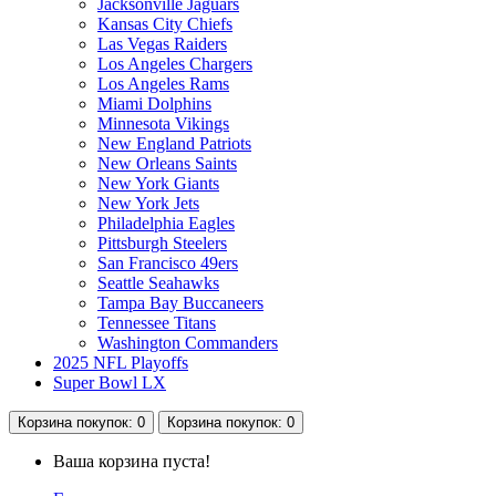
Jacksonville Jaguars
Kansas City Chiefs
Las Vegas Raiders
Los Angeles Chargers
Los Angeles Rams
Miami Dolphins
Minnesota Vikings
New England Patriots
New Orleans Saints
New York Giants
New York Jets
Philadelphia Eagles
Pittsburgh Steelers
San Francisco 49ers
Seattle Seahawks
Tampa Bay Buccaneers
Tennessee Titans
Washington Commanders
2025 NFL Playoffs
Super Bowl LX
Корзина
покупок
: 0
Корзина
покупок
: 0
Ваша корзина пуста!