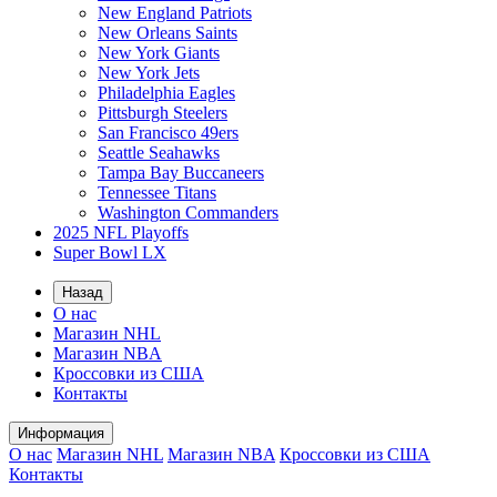
New England Patriots
New Orleans Saints
New York Giants
New York Jets
Philadelphia Eagles
Pittsburgh Steelers
San Francisco 49ers
Seattle Seahawks
Tampa Bay Buccaneers
Tennessee Titans
Washington Commanders
2025 NFL Playoffs
Super Bowl LX
Назад
О нас
Магазин NHL
Магазин NBA
Кроссовки из США
Контакты
Информация
О нас
Магазин NHL
Магазин NBA
Кроссовки из США
Контакты