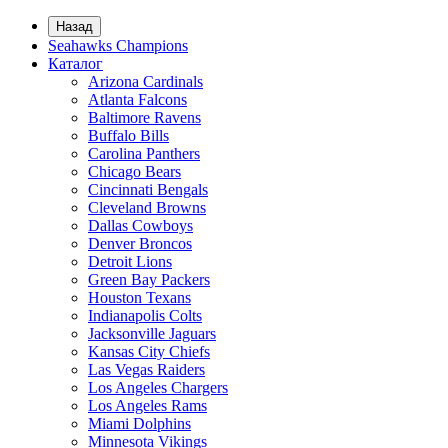
Назад
Seahawks Champions
Каталог
Arizona Cardinals
Atlanta Falcons
Baltimore Ravens
Buffalo Bills
Carolina Panthers
Chicago Bears
Cincinnati Bengals
Cleveland Browns
Dallas Cowboys
Denver Broncos
Detroit Lions
Green Bay Packers
Houston Texans
Indianapolis Colts
Jacksonville Jaguars
Kansas City Chiefs
Las Vegas Raiders
Los Angeles Chargers
Los Angeles Rams
Miami Dolphins
Minnesota Vikings