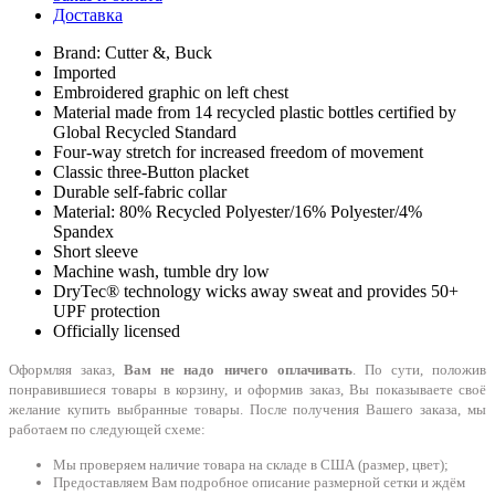
Доставка
Brand: Cutter &, Buck
Imported
Embroidered graphic on left chest
Material made from 14 recycled plastic bottles certified by
Global Recycled Standard
Four-way stretch for increased freedom of movement
Classic three-Button placket
Durable self-fabric collar
Material: 80% Recycled Polyester/16% Polyester/4%
Spandex
Short sleeve
Machine wash, tumble dry low
DryTec® technology wicks away sweat and provides 50+
UPF protection
Officially licensed
Оформляя заказ,
Вам не надо ничего оплачивать
. По сути, положив
понравившиеся товары в корзину, и оформив заказ, Вы показываете своё
желание купить выбранные товары. После получения Вашего заказа, мы
работаем по следующей схеме:
Мы проверяем наличие товара на складе в США (размер, цвет);
Предоставляем Вам подробное описание размерной сетки и ждём