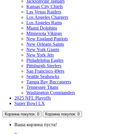
Jacksonville Jaguars
Kansas City Chiefs
Las Vegas Raiders
Los Angeles Chargers
Los Angeles Rams
Miami Dolphins
Minnesota Vikings
New England Patriots
New Orleans Saints
New York Giants
New York Jets
Philadelphia Eagles
Pittsburgh Steelers
San Francisco 49ers
Seattle Seahawks
Tampa Bay Buccaneers
Tennessee Titans
Washington Commanders
2025 NFL Playoffs
Super Bowl LX
Корзина
покупок
: 0
Корзина
покупок
: 0
Ваша корзина пуста!