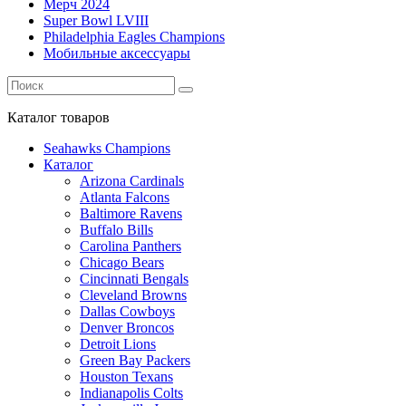
Мерч 2024
Super Bowl LVIII
Philadelphia Eagles Champions
Мобильные аксессуары
Каталог
товаров
Seahawks Champions
Каталог
Arizona Cardinals
Atlanta Falcons
Baltimore Ravens
Buffalo Bills
Carolina Panthers
Chicago Bears
Cincinnati Bengals
Cleveland Browns
Dallas Cowboys
Denver Broncos
Detroit Lions
Green Bay Packers
Houston Texans
Indianapolis Colts