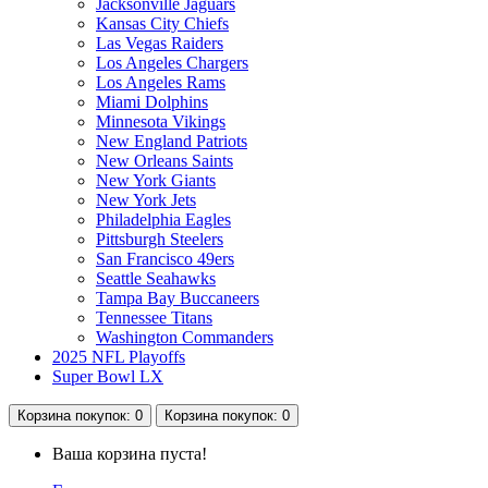
Jacksonville Jaguars
Kansas City Chiefs
Las Vegas Raiders
Los Angeles Chargers
Los Angeles Rams
Miami Dolphins
Minnesota Vikings
New England Patriots
New Orleans Saints
New York Giants
New York Jets
Philadelphia Eagles
Pittsburgh Steelers
San Francisco 49ers
Seattle Seahawks
Tampa Bay Buccaneers
Tennessee Titans
Washington Commanders
2025 NFL Playoffs
Super Bowl LX
Корзина
покупок
: 0
Корзина
покупок
: 0
Ваша корзина пуста!