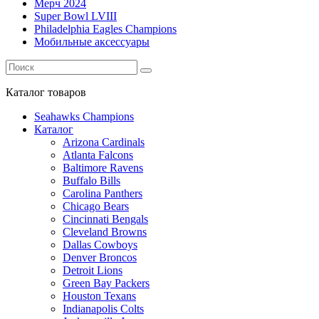
Мерч 2024
Super Bowl LVIII
Philadelphia Eagles Champions
Мобильные аксессуары
Каталог
товаров
Seahawks Champions
Каталог
Arizona Cardinals
Atlanta Falcons
Baltimore Ravens
Buffalo Bills
Carolina Panthers
Chicago Bears
Cincinnati Bengals
Cleveland Browns
Dallas Cowboys
Denver Broncos
Detroit Lions
Green Bay Packers
Houston Texans
Indianapolis Colts