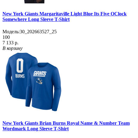
New York Giants Margaritaville Light Blue Its Five OClock
Somewhere Long Sleeve T-Shirt
Модель:
30_202663527_25
100
7 133 р.
В корзину
New York Giants Brian Burns Royal Name & Number Team
Wordmark Long Sleeve T-Shirt