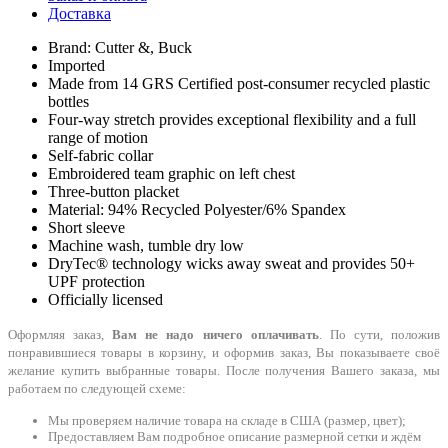
Доставка
Brand: Cutter &, Buck
Imported
Made from 14 GRS Certified post-consumer recycled plastic
bottles
Four-way stretch provides exceptional flexibility and a full
range of motion
Self-fabric collar
Embroidered team graphic on left chest
Three-button placket
Material: 94% Recycled Polyester/6% Spandex
Short sleeve
Machine wash, tumble dry low
DryTec® technology wicks away sweat and provides 50+
UPF protection
Officially licensed
Оформляя заказ,
Вам не надо ничего оплачивать
. По сути, положив
понравившиеся товары в корзину, и оформив заказ, Вы показываете своё
желание купить выбранные товары. После получения Вашего заказа, мы
работаем по следующей схеме:
Мы проверяем наличие товара на складе в США (размер, цвет);
Предоставляем Вам подробное описание размерной сетки и ждём