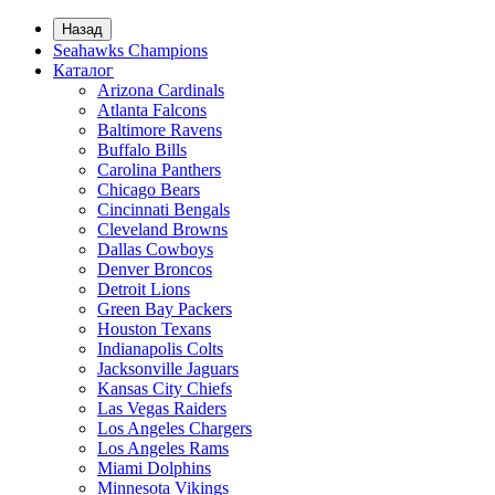
Назад
Seahawks Champions
Каталог
Arizona Cardinals
Atlanta Falcons
Baltimore Ravens
Buffalo Bills
Carolina Panthers
Chicago Bears
Cincinnati Bengals
Cleveland Browns
Dallas Cowboys
Denver Broncos
Detroit Lions
Green Bay Packers
Houston Texans
Indianapolis Colts
Jacksonville Jaguars
Kansas City Chiefs
Las Vegas Raiders
Los Angeles Chargers
Los Angeles Rams
Miami Dolphins
Minnesota Vikings