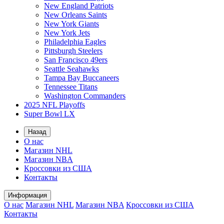
New England Patriots
New Orleans Saints
New York Giants
New York Jets
Philadelphia Eagles
Pittsburgh Steelers
San Francisco 49ers
Seattle Seahawks
Tampa Bay Buccaneers
Tennessee Titans
Washington Commanders
2025 NFL Playoffs
Super Bowl LX
Назад
О нас
Магазин NHL
Магазин NBA
Кроссовки из США
Контакты
Информация
О нас
Магазин NHL
Магазин NBA
Кроссовки из США
Контакты