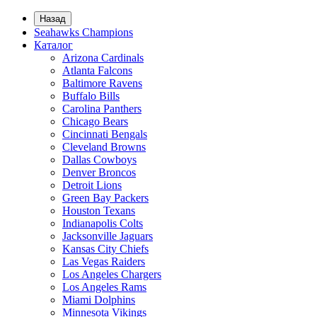
Назад
Seahawks Champions
Каталог
Arizona Cardinals
Atlanta Falcons
Baltimore Ravens
Buffalo Bills
Carolina Panthers
Chicago Bears
Cincinnati Bengals
Cleveland Browns
Dallas Cowboys
Denver Broncos
Detroit Lions
Green Bay Packers
Houston Texans
Indianapolis Colts
Jacksonville Jaguars
Kansas City Chiefs
Las Vegas Raiders
Los Angeles Chargers
Los Angeles Rams
Miami Dolphins
Minnesota Vikings