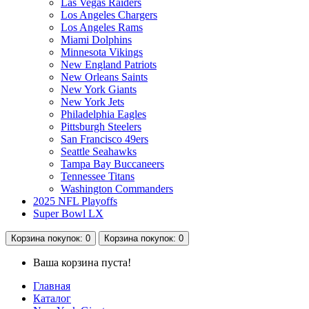
Las Vegas Raiders
Los Angeles Chargers
Los Angeles Rams
Miami Dolphins
Minnesota Vikings
New England Patriots
New Orleans Saints
New York Giants
New York Jets
Philadelphia Eagles
Pittsburgh Steelers
San Francisco 49ers
Seattle Seahawks
Tampa Bay Buccaneers
Tennessee Titans
Washington Commanders
2025 NFL Playoffs
Super Bowl LX
Корзина
покупок
: 0
Корзина
покупок
: 0
Ваша корзина пуста!
Главная
Каталог