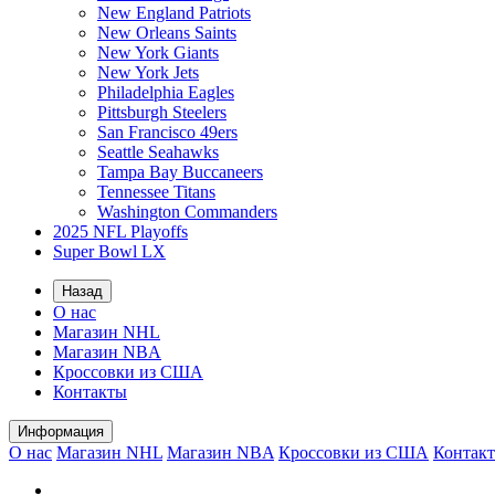
New England Patriots
New Orleans Saints
New York Giants
New York Jets
Philadelphia Eagles
Pittsburgh Steelers
San Francisco 49ers
Seattle Seahawks
Tampa Bay Buccaneers
Tennessee Titans
Washington Commanders
2025 NFL Playoffs
Super Bowl LX
Назад
О нас
Магазин NHL
Магазин NBA
Кроссовки из США
Контакты
Информация
О нас
Магазин NHL
Магазин NBA
Кроссовки из США
Контак