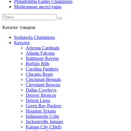
Philadelphia Eagles Champions
Мобильные аксессуары
Каталог
товаров
Seahawks Champions
Каталог
Arizona Cardinals
Atlanta Falcons
Baltimore Ravens
Buffalo Bills
Carolina Panthers
Chicago Bears
Cincinnati Bengals
Cleveland Browns
Dallas Cowboys
Denver Broncos
Detroit Lions
Green Bay Packers
Houston Texans
Indianapolis Colts
Jacksonville Jaguars
Kansas City Chiefs