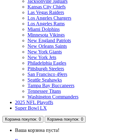
Jacksonville Jaguars
Kansas City Chiefs
Las Vegas Raiders
Los Angeles Chargers
Los Angeles Rams
Miami Dolphins
Minnesota Vikings
New England Patriots
New Orleans Saints
New York Giants
New York Jets
Philadelphia Eagles
Pittsburgh Steelers
San Francisco 49ers
Seattle Seahawks
Tampa Bay Buccaneers
Tennessee Titans
Washington Commanders
2025 NFL Playoffs
Super Bowl LX
Корзина
покупок
: 0
Корзина
покупок
: 0
Ваша корзина пуста!