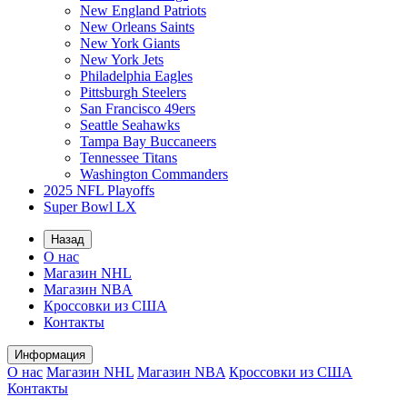
New England Patriots
New Orleans Saints
New York Giants
New York Jets
Philadelphia Eagles
Pittsburgh Steelers
San Francisco 49ers
Seattle Seahawks
Tampa Bay Buccaneers
Tennessee Titans
Washington Commanders
2025 NFL Playoffs
Super Bowl LX
Назад
О нас
Магазин NHL
Магазин NBA
Кроссовки из США
Контакты
Информация
О нас
Магазин NHL
Магазин NBA
Кроссовки из США
Контакты