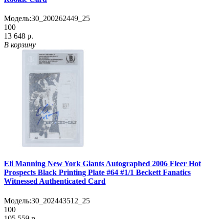
Модель:
30_200262449_25
100
13 648 р.
В корзину
Eli Manning New York Giants Autographed 2006 Fleer Hot
Prospects Black Printing Plate #64 #1/1 Beckett Fanatics
Witnessed Authenticated Card
Модель:
30_202443512_25
100
105 559 р.