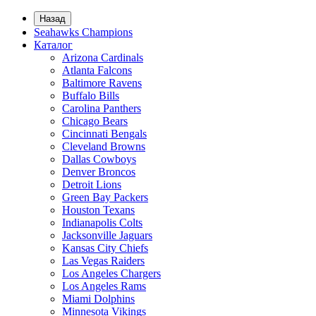
Назад
Seahawks Champions
Каталог
Arizona Cardinals
Atlanta Falcons
Baltimore Ravens
Buffalo Bills
Carolina Panthers
Chicago Bears
Cincinnati Bengals
Cleveland Browns
Dallas Cowboys
Denver Broncos
Detroit Lions
Green Bay Packers
Houston Texans
Indianapolis Colts
Jacksonville Jaguars
Kansas City Chiefs
Las Vegas Raiders
Los Angeles Chargers
Los Angeles Rams
Miami Dolphins
Minnesota Vikings