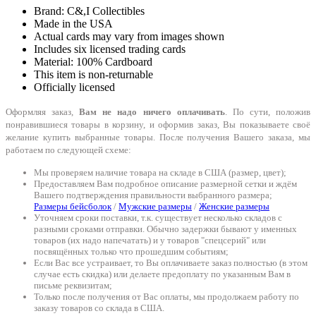
Brand: C&,I Collectibles
Made in the USA
Actual cards may vary from images shown
Includes six licensed trading cards
Material: 100% Cardboard
This item is non-returnable
Officially licensed
Оформляя заказ,
Вам не надо ничего оплачивать
. По сути, положив
понравившиеся товары в корзину, и оформив заказ, Вы показываете своё
желание купить выбранные товары. После получения Вашего заказа, мы
работаем по следующей схеме:
Мы проверяем наличие товара на складе в США (размер, цвет);
Предоставляем Вам подробное описание размерной сетки и ждём
Вашего подтверждения правильности выбранного размера;
Размеры бейсболок
/
Мужские размеры
/
Женские размеры
Уточняем сроки поставки, т.к. существует несколько складов с
разными сроками отправки. Обычно задержки бывают у именных
товаров (их надо напечатать) и у товаров "спецсерий" или
посвящённых только что прошедшим событиям;
Если Вас все устраивает, то Вы оплачиваете заказ полностью (в этом
случае есть скидка) или делаете предоплату по указанным Вам в
письме реквизитам;
Только после получения от Вас оплаты, мы продолжаем работу по
заказу товаров со склада в США.