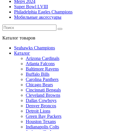
Мерч 2024
Super Bowl LVIII
Philadelphia Eagles Champions
Мобильные аксессуары
Каталог
товаров
Seahawks Champions
Каталог
Arizona Cardinals
Atlanta Falcons
Baltimore Ravens
Buffalo Bills
Carolina Panthers
Chicago Bears
Cincinnati Bengals
Cleveland Browns
Dallas Cowboys
Denver Broncos
Detroit Lions
Green Bay Packers
Houston Texans
Indianapolis Colts