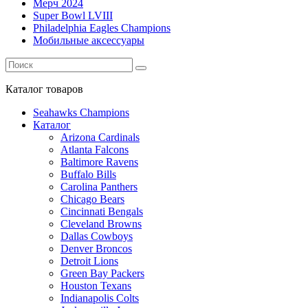
Мерч 2024
Super Bowl LVIII
Philadelphia Eagles Champions
Мобильные аксессуары
Каталог
товаров
Seahawks Champions
Каталог
Arizona Cardinals
Atlanta Falcons
Baltimore Ravens
Buffalo Bills
Carolina Panthers
Chicago Bears
Cincinnati Bengals
Cleveland Browns
Dallas Cowboys
Denver Broncos
Detroit Lions
Green Bay Packers
Houston Texans
Indianapolis Colts