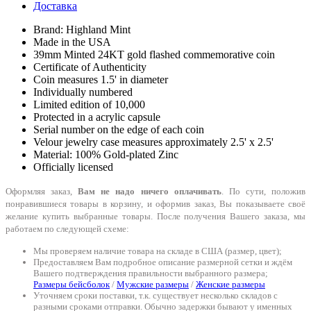
Доставка
Brand: Highland Mint
Made in the USA
39mm Minted 24KT gold flashed commemorative coin
Certificate of Authenticity
Coin measures 1.5' in diameter
Individually numbered
Limited edition of 10,000
Protected in a acrylic capsule
Serial number on the edge of each coin
Velour jewelry case measures approximately 2.5' x 2.5'
Material: 100% Gold-plated Zinc
Officially licensed
Оформляя заказ,
Вам не надо ничего оплачивать
. По сути, положив
понравившиеся товары в корзину, и оформив заказ, Вы показываете своё
желание купить выбранные товары. После получения Вашего заказа, мы
работаем по следующей схеме:
Мы проверяем наличие товара на складе в США (размер, цвет);
Предоставляем Вам подробное описание размерной сетки и ждём
Вашего подтверждения правильности выбранного размера;
Размеры бейсболок
/
Мужские размеры
/
Женские размеры
Уточняем сроки поставки, т.к. существует несколько складов с
разными сроками отправки. Обычно задержки бывают у именных