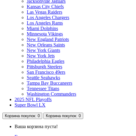
Jacksonville Jaguars
Kansas City Chiefs
Las Vegas Raiders
Los Angeles Chargers
Los Angeles Rams
Miami Dolphins
Minnesota Vikings
New England Patriots
New Orleans Saints
New York Giants
New York Jets
Philadelphia Eagles
Pittsburgh Steelers
San Francisco 49ers
Seattle Seahawks
Tampa Bay Buccaneers
Tennessee Titans
Washington Commanders
2025 NFL Playoffs
Super Bowl LX
Корзина
покупок
: 0
Корзина
покупок
: 0
Ваша корзина пуста!