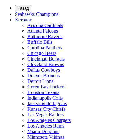
Назад
Seahawks Champions
Каталог
Arizona Cardinals
Atlanta Falcons
Baltimore Ravens
Buffalo Bills
Carolina Panthers
Chicago Bears
Cincinnati Bengals
Cleveland Browns
Dallas Cowboys
Denver Broncos
Detroit Lions
Green Bay Packers
Houston Texans
Indianapolis Colts
Jacksonville Jaguars
Kansas City Chiefs
Las Vegas Raiders
Los Angeles Chargers
Los Angeles Rams
Miami Dolphins
Minnesota Vikings