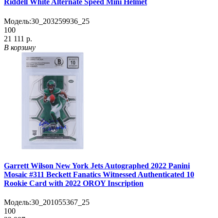
Riddell White Alternate Speed Mini Helmet
Модель:
30_203259936_25
100
21 111 р.
В корзину
Garrett Wilson New York Jets Autographed 2022 Panini
Mosaic #311 Beckett Fanatics Witnessed Authenticated 10
Rookie Card with 2022 OROY Inscription
Модель:
30_201055367_25
100