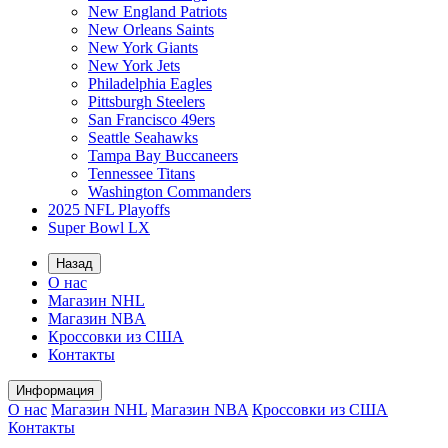
New England Patriots
New Orleans Saints
New York Giants
New York Jets
Philadelphia Eagles
Pittsburgh Steelers
San Francisco 49ers
Seattle Seahawks
Tampa Bay Buccaneers
Tennessee Titans
Washington Commanders
2025 NFL Playoffs
Super Bowl LX
Назад
О нас
Магазин NHL
Магазин NBA
Кроссовки из США
Контакты
Информация
О нас
Магазин NHL
Магазин NBA
Кроссовки из США
Контакты