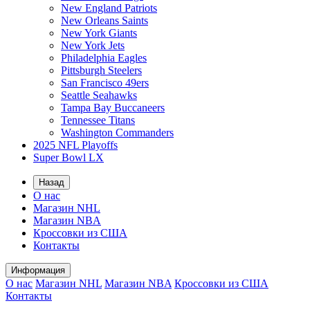
New England Patriots
New Orleans Saints
New York Giants
New York Jets
Philadelphia Eagles
Pittsburgh Steelers
San Francisco 49ers
Seattle Seahawks
Tampa Bay Buccaneers
Tennessee Titans
Washington Commanders
2025 NFL Playoffs
Super Bowl LX
Назад
О нас
Магазин NHL
Магазин NBA
Кроссовки из США
Контакты
Информация
О нас
Магазин NHL
Магазин NBA
Кроссовки из США
Контакты