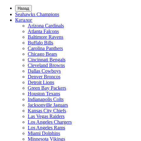
Назад
Seahawks Champions
Каталог
Arizona Cardinals
Atlanta Falcons
Baltimore Ravens
Buffalo Bills
Carolina Panthers
Chicago Bears
Cincinnati Bengals
Cleveland Browns
Dallas Cowboys
Denver Broncos
Detroit Lions
Green Bay Packers
Houston Texans
Indianapolis Colts
Jacksonville Jaguars
Kansas City Chiefs
Las Vegas Raiders
Los Angeles Chargers
Los Angeles Rams
Miami Dolphins
Minnesota Vikings