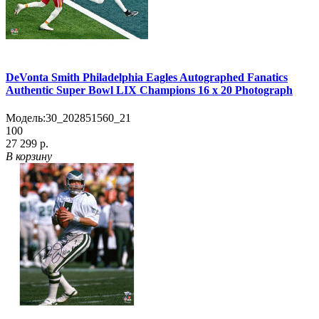
DeVonta Smith Philadelphia Eagles Autographed Fanatics
Authentic Super Bowl LIX Champions 16 x 20 Photograph
Модель:
30_202851560_21
100
27 299 р.
В корзину