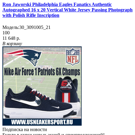
Ron Jaworski Philadelphia Eagles Fanatics Authentic
Autographed 16 x 20 Vertical White Jersey Passing Photograph
with Polish Rifle Inscription
Модель:
30_3091005_21
100
11 648 р.
В корзину
Подписка на новости
Будьте в курсе новых акций и спецпредложений!