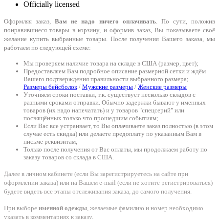
Officially licensed
Оформляя заказ,
Вам не надо ничего оплачивать
. По сути, положив
понравившиеся товары в корзину, и оформив заказ, Вы показываете своё
желание купить выбранные товары. После получения Вашего заказа, мы
работаем по следующей схеме:
Мы проверяем наличие товара на складе в США (размер, цвет);
Предоставляем Вам подробное описание размерной сетки и ждём
Вашего подтверждения правильности выбранного размера;
Размеры бейсболок
/
Мужские размеры
/
Женские размеры
Уточняем сроки поставки, т.к. существует несколько складов с
разными сроками отправки. Обычно задержки бывают у именных
товаров (их надо напечатать) и у товаров "спецсерий" или
посвящённых только что прошедшим событиям;
Если Вас все устраивает, то Вы оплачиваете заказ полностью (в этом
случае есть скидка) или делаете предоплату по указанным Вам в
письме реквизитам;
Только после получения от Вас оплаты, мы продолжаем работу по
заказу товаров со склада в США.
Далее в личном кабинете (если Вы зарегистрируетесь на сайте при
оформлении заказа) или на Вашем e-mail (если не хотите регистрироваться)
будете видеть все этапы отслеживания заказа, до самого получения.
При выборе
именной одежды
, желаемые фамилию и номер необходимо
указать в комментариях к заказу.