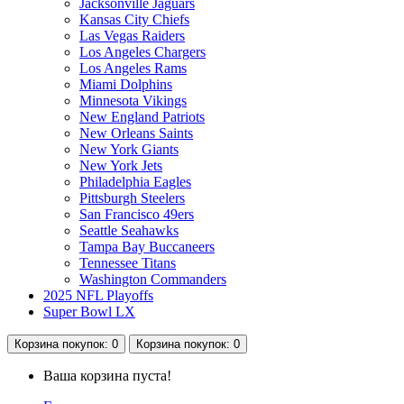
Jacksonville Jaguars
Kansas City Chiefs
Las Vegas Raiders
Los Angeles Chargers
Los Angeles Rams
Miami Dolphins
Minnesota Vikings
New England Patriots
New Orleans Saints
New York Giants
New York Jets
Philadelphia Eagles
Pittsburgh Steelers
San Francisco 49ers
Seattle Seahawks
Tampa Bay Buccaneers
Tennessee Titans
Washington Commanders
2025 NFL Playoffs
Super Bowl LX
Корзина
покупок
: 0
Корзина
покупок
: 0
Ваша корзина пуста!