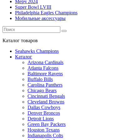
Мерч 2024
Super Bowl LVIII
Philadelphia Eagles Champions
Мобильные аксессуары
Каталог
товаров
Seahawks Champions
Каталог
Arizona Cardinals
Atlanta Falcons
Baltimore Ravens
Buffalo Bills
Carolina Panthers
Chicago Bears
Cincinnati Bengals
Cleveland Browns
Dallas Cowboys
Denver Broncos
Detroit Lions
Green Bay Packers
Houston Texans
Indianapolis Colts