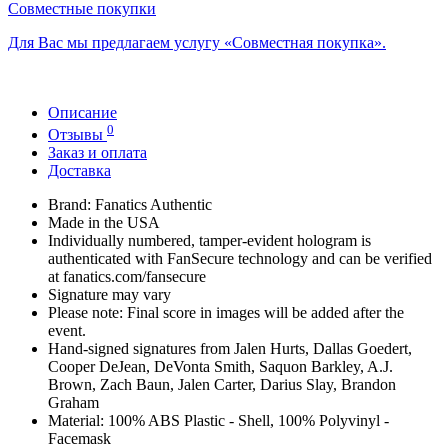
Совместные покупки
Для Вас мы предлагаем услугу «Совместная покупка».
Описание
0
Отзывы
Заказ и оплата
Доставка
Brand: Fanatics Authentic
Made in the USA
Individually numbered, tamper-evident hologram is
authenticated with FanSecure technology and can be verified
at fanatics.com/fansecure
Signature may vary
Please note: Final score in images will be added after the
event.
Hand-signed signatures from Jalen Hurts, Dallas Goedert,
Cooper DeJean, DeVonta Smith, Saquon Barkley, A.J.
Brown, Zach Baun, Jalen Carter, Darius Slay, Brandon
Graham
Material: 100% ABS Plastic - Shell, 100% Polyvinyl -
Facemask