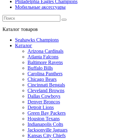
Philadelphia Eagles Champions
Мобильные аксессуары
Каталог
товаров
Seahawks Champions
Каталог
Arizona Cardinals
Atlanta Falcons
Baltimore Ravens
Buffalo Bills
Carolina Panthers
Chicago Bears
Cincinnati Bengals
Cleveland Browns
Dallas Cowboys
Denver Broncos
Detroit Lions
Green Bay Packers
Houston Texans
Indianapolis Colts
Jacksonville Jaguars
Kansas City Chiefs