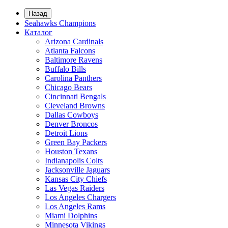
Назад
Seahawks Champions
Каталог
Arizona Cardinals
Atlanta Falcons
Baltimore Ravens
Buffalo Bills
Carolina Panthers
Chicago Bears
Cincinnati Bengals
Cleveland Browns
Dallas Cowboys
Denver Broncos
Detroit Lions
Green Bay Packers
Houston Texans
Indianapolis Colts
Jacksonville Jaguars
Kansas City Chiefs
Las Vegas Raiders
Los Angeles Chargers
Los Angeles Rams
Miami Dolphins
Minnesota Vikings