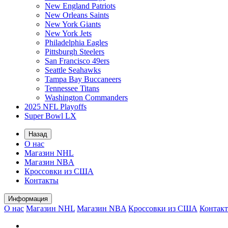
New England Patriots
New Orleans Saints
New York Giants
New York Jets
Philadelphia Eagles
Pittsburgh Steelers
San Francisco 49ers
Seattle Seahawks
Tampa Bay Buccaneers
Tennessee Titans
Washington Commanders
2025 NFL Playoffs
Super Bowl LX
Назад
О нас
Магазин NHL
Магазин NBA
Кроссовки из США
Контакты
Информация
О нас
Магазин NHL
Магазин NBA
Кроссовки из США
Контак