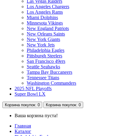
Las Vegas Raiders
Los Angeles Chargers
Los Angeles Rams
Miami Dolphins
Minnesota Vikings
New England Patriots
New Orleans Saints
New York Giants
New York Jets
Philadelphia Eagles
Pittsburgh Steelers
San Francisco 49ers
Seattle Seahawks
Tampa Bay Buccaneers
Tennessee Titans
Washington Commanders
2025 NFL Playoffs
Super Bowl LX
Корзина
покупок
: 0
Корзина
покупок
: 0
Ваша корзина пуста!
Главная
Каталог