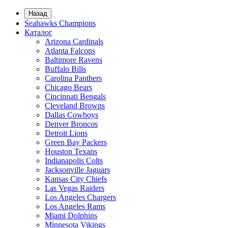
Назад
Seahawks Champions
Каталог
Arizona Cardinals
Atlanta Falcons
Baltimore Ravens
Buffalo Bills
Carolina Panthers
Chicago Bears
Cincinnati Bengals
Cleveland Browns
Dallas Cowboys
Denver Broncos
Detroit Lions
Green Bay Packers
Houston Texans
Indianapolis Colts
Jacksonville Jaguars
Kansas City Chiefs
Las Vegas Raiders
Los Angeles Chargers
Los Angeles Rams
Miami Dolphins
Minnesota Vikings