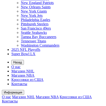
New England Patriots
New Orleans Saints
New York Giants
New York Jets
Philadelphia Eagles
Pittsburgh Steelers
San Francisco 49ers
Seattle Seahawks
Tampa Bay Buccaneers
Tennessee Titans
Washington Commanders
2025 NFL Playoffs
Super Bowl LX
Назад
О нас
Магазин NHL
Магазин NBA
Кроссовки из США
Контакты
Информация
О нас
Магазин NHL
Магазин NBA
Кроссовки из США
Контакты