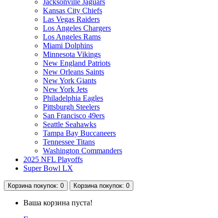
Jacksonville Jaguars
Kansas City Chiefs
Las Vegas Raiders
Los Angeles Chargers
Los Angeles Rams
Miami Dolphins
Minnesota Vikings
New England Patriots
New Orleans Saints
New York Giants
New York Jets
Philadelphia Eagles
Pittsburgh Steelers
San Francisco 49ers
Seattle Seahawks
Tampa Bay Buccaneers
Tennessee Titans
Washington Commanders
2025 NFL Playoffs
Super Bowl LX
Корзина
покупок
: 0
Корзина
покупок
: 0
Ваша корзина пуста!