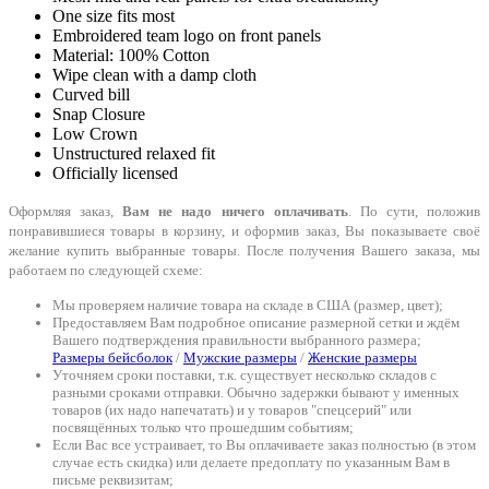
One size fits most
Embroidered team logo on front panels
Material: 100% Cotton
Wipe clean with a damp cloth
Curved bill
Snap Closure
Low Crown
Unstructured relaxed fit
Officially licensed
Оформляя заказ,
Вам не надо ничего оплачивать
. По сути, положив
понравившиеся товары в корзину, и оформив заказ, Вы показываете своё
желание купить выбранные товары. После получения Вашего заказа, мы
работаем по следующей схеме:
Мы проверяем наличие товара на складе в США (размер, цвет);
Предоставляем Вам подробное описание размерной сетки и ждём
Вашего подтверждения правильности выбранного размера;
Размеры бейсболок
/
Мужские размеры
/
Женские размеры
Уточняем сроки поставки, т.к. существует несколько складов с
разными сроками отправки. Обычно задержки бывают у именных
товаров (их надо напечатать) и у товаров "спецсерий" или
посвящённых только что прошедшим событиям;
Если Вас все устраивает, то Вы оплачиваете заказ полностью (в этом
случае есть скидка) или делаете предоплату по указанным Вам в
письме реквизитам;