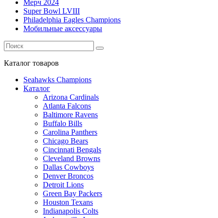
Мерч 2024
Super Bowl LVIII
Philadelphia Eagles Champions
Мобильные аксессуары
Каталог
товаров
Seahawks Champions
Каталог
Arizona Cardinals
Atlanta Falcons
Baltimore Ravens
Buffalo Bills
Carolina Panthers
Chicago Bears
Cincinnati Bengals
Cleveland Browns
Dallas Cowboys
Denver Broncos
Detroit Lions
Green Bay Packers
Houston Texans
Indianapolis Colts