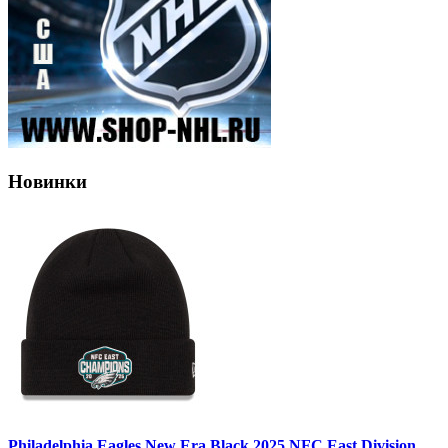
Новинки
Philadelphia Eagles New Era Black 2025 NFC East Division