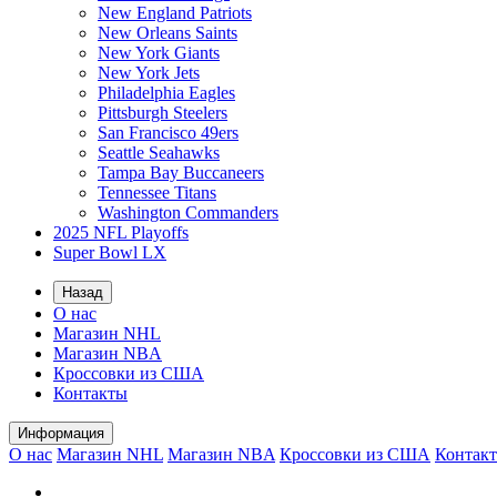
New England Patriots
New Orleans Saints
New York Giants
New York Jets
Philadelphia Eagles
Pittsburgh Steelers
San Francisco 49ers
Seattle Seahawks
Tampa Bay Buccaneers
Tennessee Titans
Washington Commanders
2025 NFL Playoffs
Super Bowl LX
Назад
О нас
Магазин NHL
Магазин NBA
Кроссовки из США
Контакты
Информация
О нас
Магазин NHL
Магазин NBA
Кроссовки из США
Контак