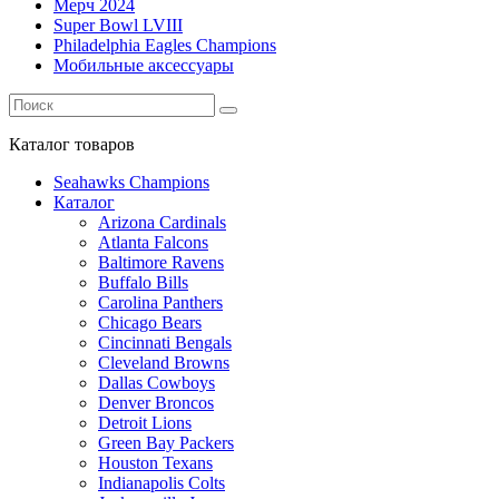
Мерч 2024
Super Bowl LVIII
Philadelphia Eagles Champions
Мобильные аксессуары
Каталог
товаров
Seahawks Champions
Каталог
Arizona Cardinals
Atlanta Falcons
Baltimore Ravens
Buffalo Bills
Carolina Panthers
Chicago Bears
Cincinnati Bengals
Cleveland Browns
Dallas Cowboys
Denver Broncos
Detroit Lions
Green Bay Packers
Houston Texans
Indianapolis Colts