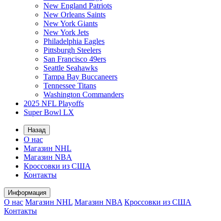
New England Patriots
New Orleans Saints
New York Giants
New York Jets
Philadelphia Eagles
Pittsburgh Steelers
San Francisco 49ers
Seattle Seahawks
Tampa Bay Buccaneers
Tennessee Titans
Washington Commanders
2025 NFL Playoffs
Super Bowl LX
Назад
О нас
Магазин NHL
Магазин NBA
Кроссовки из США
Контакты
Информация
О нас
Магазин NHL
Магазин NBA
Кроссовки из США
Контакты