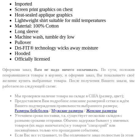
Imported
Screen print graphics on chest
Heat-sealed applique graphics
Lightweight shirt suitable for mild temperatures
Material: 100% Cotton
Long sleeve
Machine wash, tumble dry low
Pullover
Dri-FIT® technology wicks away moisture
Hooded
Officially licensed
Оформляя заказ,
Вам не надо ничего оплачивать
. По сути, положив
понравившиеся товары в корзину, и оформив заказ, Вы показываете своё
желание купить выбранные товары. После получения Вашего заказа, мы
работаем по следующей схеме:
Мы проверяем наличие товара на складе в США (размер, цвет);
Предоставляем Вам подробное описание размерной сетки и ждём
Вашего подтверждения правильности выбранного размера;
Размеры бейсболок
/
Мужские размеры
/
Женские размеры
Уточняем сроки поставки, т.к. существует несколько складов с
разными сроками отправки. Обычно задержки бывают у именных
товаров (их надо напечатать) и у товаров "спецсерий" или
посвящённых только что прошедшим событиям;
Если Вас все устраивает, то Вы оплачиваете заказ полностью (в этом