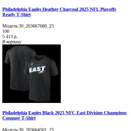
Philadelphia Eagles Heather Charcoal 2025 NFL Playoffs
Ready T-Shirt
Модель:
30_203667680_25
100
5 413 р.
В корзину
Philadelphia Eagles Black 2025 NFC East Division Champions
Conquer T-Shirt
Модель:
30_203664501_25