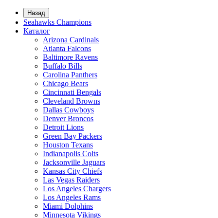
Назад
Seahawks Champions
Каталог
Arizona Cardinals
Atlanta Falcons
Baltimore Ravens
Buffalo Bills
Carolina Panthers
Chicago Bears
Cincinnati Bengals
Cleveland Browns
Dallas Cowboys
Denver Broncos
Detroit Lions
Green Bay Packers
Houston Texans
Indianapolis Colts
Jacksonville Jaguars
Kansas City Chiefs
Las Vegas Raiders
Los Angeles Chargers
Los Angeles Rams
Miami Dolphins
Minnesota Vikings