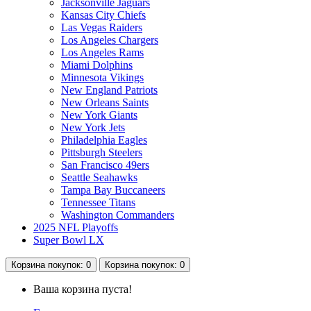
Jacksonville Jaguars
Kansas City Chiefs
Las Vegas Raiders
Los Angeles Chargers
Los Angeles Rams
Miami Dolphins
Minnesota Vikings
New England Patriots
New Orleans Saints
New York Giants
New York Jets
Philadelphia Eagles
Pittsburgh Steelers
San Francisco 49ers
Seattle Seahawks
Tampa Bay Buccaneers
Tennessee Titans
Washington Commanders
2025 NFL Playoffs
Super Bowl LX
Корзина
покупок
: 0
Корзина
покупок
: 0
Ваша корзина пуста!