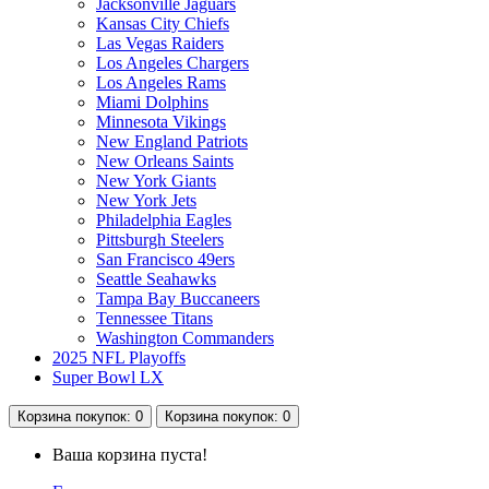
Jacksonville Jaguars
Kansas City Chiefs
Las Vegas Raiders
Los Angeles Chargers
Los Angeles Rams
Miami Dolphins
Minnesota Vikings
New England Patriots
New Orleans Saints
New York Giants
New York Jets
Philadelphia Eagles
Pittsburgh Steelers
San Francisco 49ers
Seattle Seahawks
Tampa Bay Buccaneers
Tennessee Titans
Washington Commanders
2025 NFL Playoffs
Super Bowl LX
Корзина
покупок
: 0
Корзина
покупок
: 0
Ваша корзина пуста!