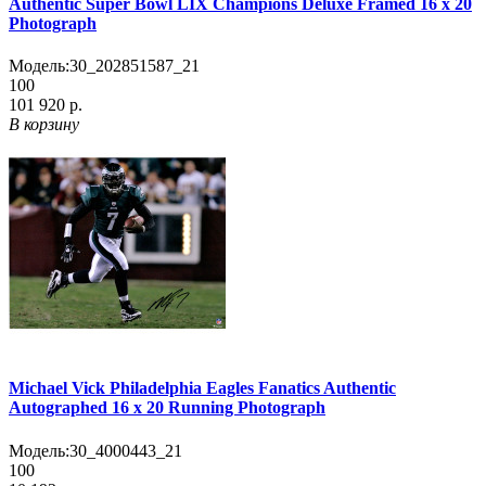
Authentic Super Bowl LIX Champions Deluxe Framed 16 x 20
Photograph
Модель:
30_202851587_21
100
101 920 р.
В корзину
Michael Vick Philadelphia Eagles Fanatics Authentic
Autographed 16 x 20 Running Photograph
Модель:
30_4000443_21
100