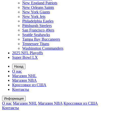
New England Patriots
New Orleans Saints
New York Giants
New York Jets
Philadelphia Eagles
Pittsburgh Steelers
San Francisco 49ers
Seattle Seahawks
Tampa Bay Buccaneers
Tennessee Titans
Washington Commanders
2025 NFL Playoffs
Super Bowl LX
Назад
О нас
Магазин NHL
Магазин NBA
Кроссовки из США
Контакты
Информация
О нас
Магазин NHL
Магазин NBA
Кроссовки из США
Контакты