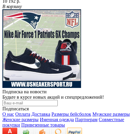
10 192 р.
В корзину
Подписка на новости
Будьте в курсе новых акций и спецпредложений!
Подписаться
О нас
Оплата
Доставка
Размеры бейсболок
Мужские размеры
Женские размеры
Именная одежда
Партнерам
Совместные
покупки
Привезенные товары