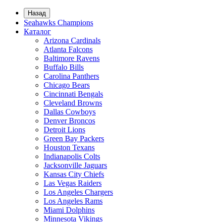
Назад
Seahawks Champions
Каталог
Arizona Cardinals
Atlanta Falcons
Baltimore Ravens
Buffalo Bills
Carolina Panthers
Chicago Bears
Cincinnati Bengals
Cleveland Browns
Dallas Cowboys
Denver Broncos
Detroit Lions
Green Bay Packers
Houston Texans
Indianapolis Colts
Jacksonville Jaguars
Kansas City Chiefs
Las Vegas Raiders
Los Angeles Chargers
Los Angeles Rams
Miami Dolphins
Minnesota Vikings