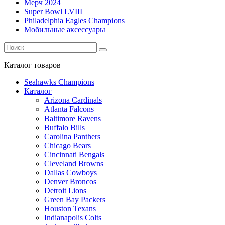
Мерч 2024
Super Bowl LVIII
Philadelphia Eagles Champions
Мобильные аксессуары
Каталог
товаров
Seahawks Champions
Каталог
Arizona Cardinals
Atlanta Falcons
Baltimore Ravens
Buffalo Bills
Carolina Panthers
Chicago Bears
Cincinnati Bengals
Cleveland Browns
Dallas Cowboys
Denver Broncos
Detroit Lions
Green Bay Packers
Houston Texans
Indianapolis Colts