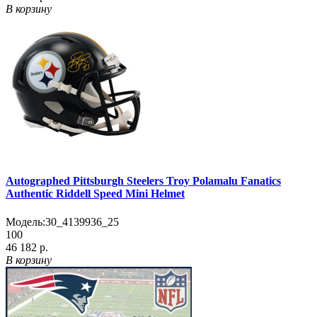
В корзину
Autographed Pittsburgh Steelers Troy Polamalu Fanatics
Authentic Riddell Speed Mini Helmet
Модель:
30_4139936_25
100
46 182 р.
В корзину