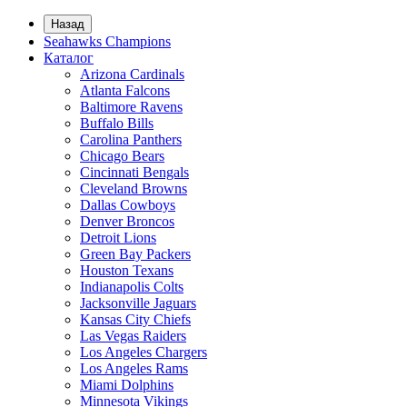
Назад
Seahawks Champions
Каталог
Arizona Cardinals
Atlanta Falcons
Baltimore Ravens
Buffalo Bills
Carolina Panthers
Chicago Bears
Cincinnati Bengals
Cleveland Browns
Dallas Cowboys
Denver Broncos
Detroit Lions
Green Bay Packers
Houston Texans
Indianapolis Colts
Jacksonville Jaguars
Kansas City Chiefs
Las Vegas Raiders
Los Angeles Chargers
Los Angeles Rams
Miami Dolphins
Minnesota Vikings