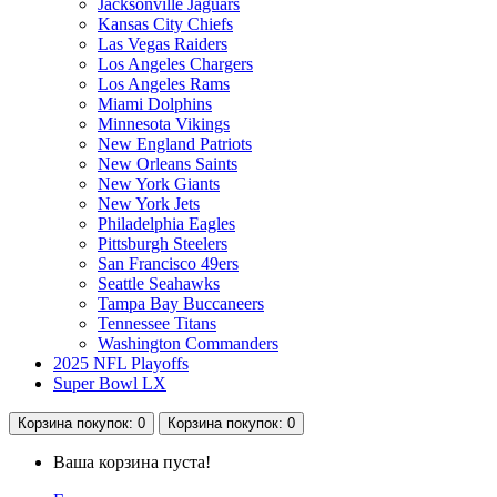
Jacksonville Jaguars
Kansas City Chiefs
Las Vegas Raiders
Los Angeles Chargers
Los Angeles Rams
Miami Dolphins
Minnesota Vikings
New England Patriots
New Orleans Saints
New York Giants
New York Jets
Philadelphia Eagles
Pittsburgh Steelers
San Francisco 49ers
Seattle Seahawks
Tampa Bay Buccaneers
Tennessee Titans
Washington Commanders
2025 NFL Playoffs
Super Bowl LX
Корзина
покупок
: 0
Корзина
покупок
: 0
Ваша корзина пуста!