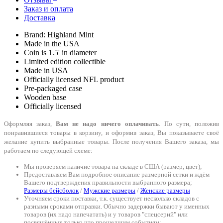
Заказ и оплата
Доставка
Brand: Highland Mint
Made in the USA
Coin is 1.5' in diameter
Limited edition collectible
Made in USA
Officially licensed NFL product
Pre-packaged case
Wooden base
Officially licensed
Оформляя заказ,
Вам не надо ничего оплачивать
. По сути, положив
понравившиеся товары в корзину, и оформив заказ, Вы показываете своё
желание купить выбранные товары. После получения Вашего заказа, мы
работаем по следующей схеме:
Мы проверяем наличие товара на складе в США (размер, цвет);
Предоставляем Вам подробное описание размерной сетки и ждём
Вашего подтверждения правильности выбранного размера;
Размеры бейсболок
/
Мужские размеры
/
Женские размеры
Уточняем сроки поставки, т.к. существует несколько складов с
разными сроками отправки. Обычно задержки бывают у именных
товаров (их надо напечатать) и у товаров "спецсерий" или
посвящённых только что прошедшим событиям;