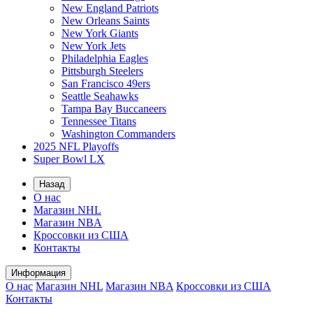
New England Patriots
New Orleans Saints
New York Giants
New York Jets
Philadelphia Eagles
Pittsburgh Steelers
San Francisco 49ers
Seattle Seahawks
Tampa Bay Buccaneers
Tennessee Titans
Washington Commanders
2025 NFL Playoffs
Super Bowl LX
Назад
О нас
Магазин NHL
Магазин NBA
Кроссовки из США
Контакты
Информация
О нас
Магазин NHL
Магазин NBA
Кроссовки из США
Контакты