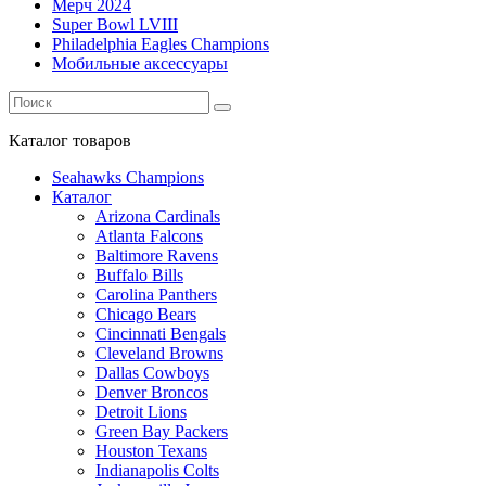
Мерч 2024
Super Bowl LVIII
Philadelphia Eagles Champions
Мобильные аксессуары
Каталог
товаров
Seahawks Champions
Каталог
Arizona Cardinals
Atlanta Falcons
Baltimore Ravens
Buffalo Bills
Carolina Panthers
Chicago Bears
Cincinnati Bengals
Cleveland Browns
Dallas Cowboys
Denver Broncos
Detroit Lions
Green Bay Packers
Houston Texans
Indianapolis Colts