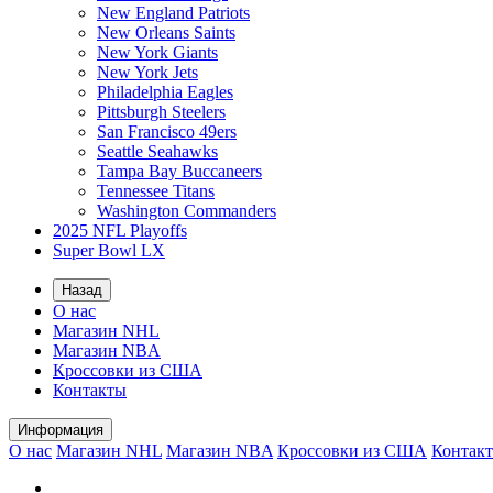
New England Patriots
New Orleans Saints
New York Giants
New York Jets
Philadelphia Eagles
Pittsburgh Steelers
San Francisco 49ers
Seattle Seahawks
Tampa Bay Buccaneers
Tennessee Titans
Washington Commanders
2025 NFL Playoffs
Super Bowl LX
Назад
О нас
Магазин NHL
Магазин NBA
Кроссовки из США
Контакты
Информация
О нас
Магазин NHL
Магазин NBA
Кроссовки из США
Контак