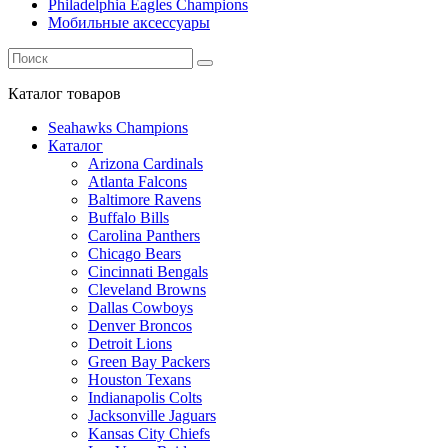
Philadelphia Eagles Champions
Мобильные аксессуары
Каталог
товаров
Seahawks Champions
Каталог
Arizona Cardinals
Atlanta Falcons
Baltimore Ravens
Buffalo Bills
Carolina Panthers
Chicago Bears
Cincinnati Bengals
Cleveland Browns
Dallas Cowboys
Denver Broncos
Detroit Lions
Green Bay Packers
Houston Texans
Indianapolis Colts
Jacksonville Jaguars
Kansas City Chiefs