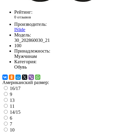
Рейтинг:
0 отзывов
Производитель:
ISlide
Модель:
30_202860030_21
100
Принадлежность:
Мужчинам
Категория:
Обувь
Американский размер:
16/17
9
13
11
14/15
6
7
10