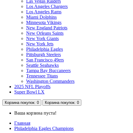
Las Vegas Raiders
Los Angeles Chargers
Los Angeles Rams
Miami Dolphins
Minnesota Vikings
New England Patriots
New Orleans Saints
New York Giants
New York Jets
Philadelphia Eagles
Pittsburgh Steelers
San Francisco 49ers
Seattle Seahawks
Tampa Bay Buccaneers
Tennessee Titans
Washington Commanders
2025 NFL Playoffs
Super Bowl LX
Корзина
покупок
: 0
Корзина
покупок
: 0
Ваша корзина пуста!
Главная
Philadelphia Eagles Champions