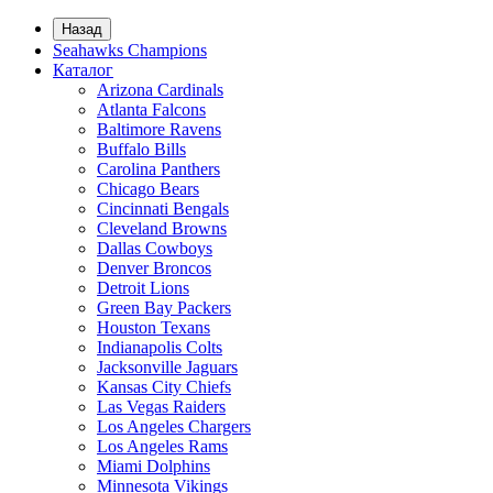
Назад
Seahawks Champions
Каталог
Arizona Cardinals
Atlanta Falcons
Baltimore Ravens
Buffalo Bills
Carolina Panthers
Chicago Bears
Cincinnati Bengals
Cleveland Browns
Dallas Cowboys
Denver Broncos
Detroit Lions
Green Bay Packers
Houston Texans
Indianapolis Colts
Jacksonville Jaguars
Kansas City Chiefs
Las Vegas Raiders
Los Angeles Chargers
Los Angeles Rams
Miami Dolphins
Minnesota Vikings